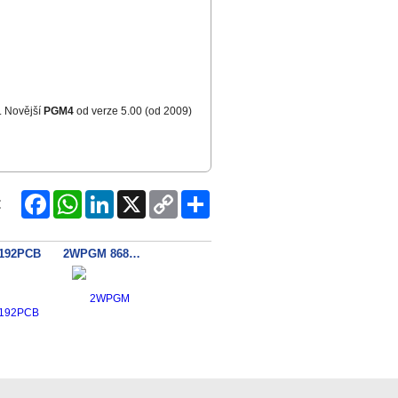
. Novější
PGM4
od verze 5.00 (od 2009)
Facebook
WhatsApp
LinkedIn
X
Copy
Share
:
Link
192PCB
2WPGM 868MHz