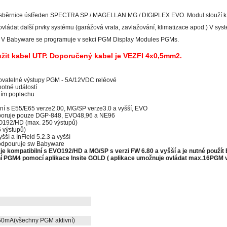
sběrnice ústředen SPECTRA SP / MAGELLAN MG / DIGIPLEX EVO. Modul slouží k ro
ovládat další prvky systému (garážová vrata, zavlažování, klimatizace apod.) V 
50. V Babyware se programuje v sekci PGM Display Modules PGMs.
žit kabel UTP. Doporučený kabel je VEZFI 4x0,5mm2.
amovatelné výstupy PGM - 5A/12VDC reléové
otné událostí
ním poplachu
ní s E55/E65 verze2.00, MG/SP verze3.0 a vyšší, EVO
oruje pouze DGP-848, EVO48,96 a NE96
192/HD (max. 250 výstupů)
6 výstupů)
ší a InField 5.2.3 a vyšší
dpouruje sw Babyware
je kompatibilní s EVO192/HD a MG/SP s verzi FW 6.80 a vyšší a je nutné použít 
ní PGM4 pomocí aplikace Insite GOLD ( aplikace umožnuje ovládat max.16PGM v
0mA(všechny PGM aktivní)