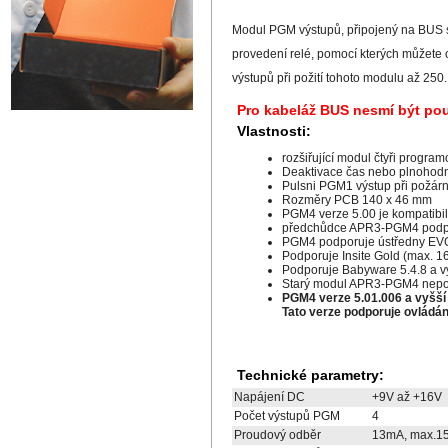
Modul PGM výstupů, připojený na BUS 
provedení relé, pomocí kterých můžete 
výstupů při požití tohoto modulu až 2
Pro kabeláž BUS nesmí být pou
Vlastnosti:
rozšiřující modul čtyři progr
Deaktivace čas nebo plnohodn
Pulsni PGM1 výstup při požár
Rozměry PCB 140 x 46 mm
PGM4 verze 5.00 je kompatibil
předchůdce APR3-PGM4 podp
PGM4 podporuje ústředny EVO
Podporuje Insite Gold (max. 1
Podporuje Babyware 5.4.8 a vyš
Starý modul APR3-PGM4 nepo
PGM4 verze 5.01.006 a vyšší 
Tato verze podporuje ovládá
Technické parametry:
Napájení DC
+9V až +16V
Počet výstupů PGM
4
Proudový odběr
13mA, max.15