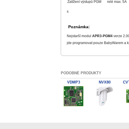
Zatížení výstupů PGM
relé max. 5A
s
Poznámka:
Nejstarší modul
APR3-PGM4
verze 2.00
jde programovat pouze BabyWarem a kl
PODOBNÉ PRODUKTY
VDMP3
NVX80
307USB Prevodnik RS232+USB
ZX8