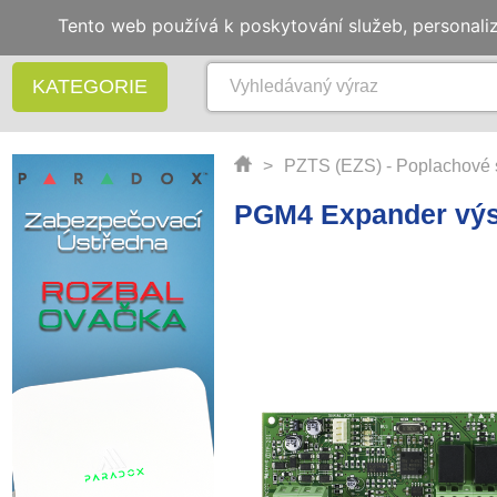
Tento web používá k poskytování služeb, personali
KATEGORIE
>
PZTS (EZS) - Poplachové 
PGM4 Expander vý