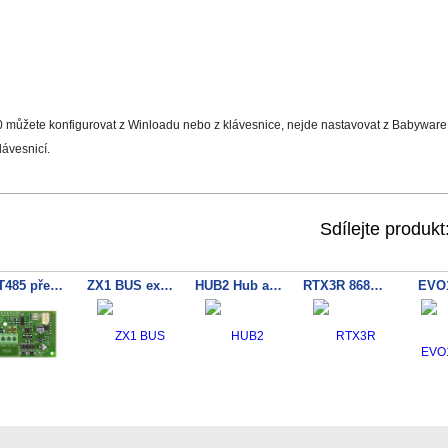
 můžete konfigurovat z Winloadu nebo z klávesnice, nejde nastavovat z Babyware
ávesnicí.
Sdílejte produkt
CVT485 převodník RS485-PCS100
ZX1 BUS expan. 1 ATZ zone
HUB2 Hub and Bus Isolator
RTX3R 868MHz
EVO