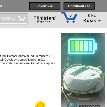
ení
Naše pobočky
Technická podpora
Povolit vše
Školení
Odmítnout vše
CS
0
0 Kč
Přihlášení
 KOŠÍKU
Košík
(Registrace)
stupů. Pomocí tohoto muodulu můžete k
telné výstupy, pomocí kterých můžet
ová vrata, zavlažování, klimatizace apod.)