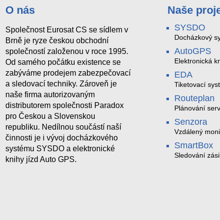
O nás
Naše proj
SYSDO
Společnost Eurosat CS se sídlem v
Docházkový sy
Brně je ryze českou obchodní
AutoGPS
společností založenou v roce 1995.
Elektronická kn
Od samého počátku existence se
zabýváme prodejem zabezpečovací
EDA
a sledovací techniky. Zároveň je
Tiketovací sys
naše firma autorizovaným
Routeplan
distributorem společnosti Paradox
Plánování serv
pro Českou a Slovenskou
Senzora
republiku. Nedílnou součástí naší
Vzdálený moni
činnosti je i vývoj docházkového
LoRaWAN
SmartBox
systému SYSDO a elektronické
Sledování zási
knihy jízd Auto GPS.
trasách