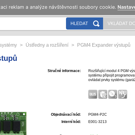
zaci reklam a analýze návštěvnosti soubory cookie.
Nastav
HLEDAT
VKLÁDAT DO
systémy
>
Ústředny a rozšíření
>
PGM4 Expander výstupů
stupů
Stručné informace:
Rozšiřující modul 4 PGM vý
systému připojit programova
ovládat prvky systému (garáž
Objednávací kód:
PGM4-P2C
Interní kód:
E001-3213