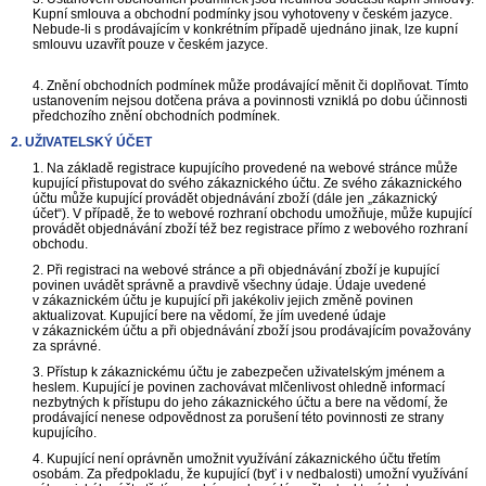
Kupní smlouva a obchodní podmínky jsou vyhotoveny v českém jazyce.
Nebude-li s prodávajícím v konkrétním případě ujednáno jinak, lze kupní
smlouvu uzavřít pouze v českém jazyce.
4. Znění obchodních podmínek může prodávající měnit či doplňovat. Tímto
ustanovením nejsou dotčena práva a povinnosti vzniklá po dobu účinnosti
předchozího znění obchodních podmínek.
2. UŽIVATELSKÝ ÚČET
1. Na základě registrace kupujícího provedené na webové stránce může
kupující přistupovat do svého zákaznického účtu. Ze svého zákaznického
účtu může kupující provádět objednávání zboží (dále jen „zákaznický
účet“). V případě, že to webové rozhraní obchodu umožňuje, může kupující
provádět objednávání zboží též bez registrace přímo z webového rozhraní
obchodu.
2. Při registraci na webové stránce a při objednávání zboží je kupující
povinen uvádět správně a pravdivě všechny údaje. Údaje uvedené
v zákaznickém účtu je kupující při jakékoliv jejich změně povinen
aktualizovat. Kupující bere na vědomí, že jím uvedené údaje
v zákaznickém účtu a při objednávání zboží jsou prodávajícím považovány
za správné.
3. Přístup k zákaznickému účtu je zabezpečen uživatelským jménem a
heslem. Kupující je povinen zachovávat mlčenlivost ohledně informací
nezbytných k přístupu do jeho zákaznického účtu a bere na vědomí, že
prodávající nenese odpovědnost za porušení této povinnosti ze strany
kupujícího.
4. Kupující není oprávněn umožnit využívání zákaznického účtu třetím
osobám. Za předpokladu, že kupující (byť i v nedbalosti) umožní využívání