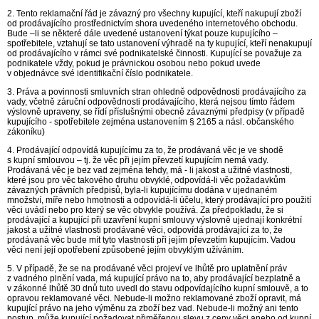
2. Tento reklamační řád je závazný pro všechny kupující, kteří nakupují zboží
od prodávajícího prostřednictvím shora uvedeného internetového obchodu.
Bude –li se některé dále uvedené ustanovení týkat pouze kupujícího –
spotřebitele, vztahují se tato ustanovení výhradě na ty kupující, kteří nenakupují
od prodávajícího v rámci své podnikatelské činnosti. Kupující se považuje za
podnikatele vždy, pokud je právnickou osobou nebo pokud uvede
v objednávce své identifikační číslo podnikatele.
3. Práva a povinnosti smluvních stran ohledně odpovědnosti prodávajícího za
vady, včetně záruční odpovědnosti prodávajícího, která nejsou tímto řádem
výslovně upraveny, se řídí příslušnými obecně závaznými předpisy (v případě
kupujícího - spotřebitele zejména ustanovením § 2165 a násl. občanského
zákoníku)
4. Prodávající odpovídá kupujícímu za to, že prodávaná věc je ve shodě
s kupní smlouvou – tj. že věc při jejím převzetí kupujícím nemá vady.
Prodávaná věc je bez vad zejména tehdy, má - li jakost a užitné vlastnosti,
které jsou pro věc takového druhu obvyklé, odpovídá-li věc požadavkům
závazných právních předpisů, byla-li kupujícímu dodána v ujednaném
množství, míře nebo hmotnosti a odpovídá-li účelu, který prodávající pro použití
věci uvádí nebo pro který se věc obvykle používá. Za předpokladu, že si
prodávající a kupující při uzavření kupní smlouvy výslovně ujednají konkrétní
jakost a užitné vlastnosti prodávané věci, odpovídá prodávající za to, že
prodávaná věc bude mít tyto vlastnosti při jejím převzetím kupujícím. Vadou
věci není její opotřebení způsobené jejím obvyklým užíváním.
5. V případě, že se na prodávané věci projeví ve lhůtě pro uplatnění práv
z vadného plnění vada, má kupující právo na to, aby prodávající bezplatně a
v zákonné lhůtě 30 dnů tuto uvedl do stavu odpovídajícího kupní smlouvě, a to
opravou reklamované věci. Nebude-li možno reklamované zboží opravit, má
kupující právo na jeho výměnu za zboží bez vad. Nebude-li možný ani tento
postup, může kupující požadovat přiměřenou slevu z ceny věci anebo od kupní