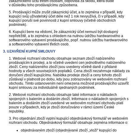
zákaznického účtu třetím osobám, odpovídá za škodu, která bude
v důsledku toho prodávajícímu způsobena.
5. Prodávající může zrušit zákaznický účet, a to zejména v případě, kdy
kupující svůj uživatelský účet déle než 1 rok nevyužívá, či v případě, kdy
kupující poruší své povinnosti z kupní smlouvy (včetně obchodních
podmínek).
6. Kupující bere na vědomí, že zákaznický účet nemusí být dostupný
nepřetržitě, a to zejména s ohledem na nutnou údržbu hardwarového a
softwarového vybavení prodávajícího, popř. nutnou údržbu hardwarového
a softwarového vybavení třetích osob.
3. UZAVŘENÍ KUPNÍ SMLOUVY
1. Webové rozhraní obchodu obsahuje seznam zboží nabízeného
prodávajícím k prodeji, a to včetně uvedení cen jednotlivého nabízeného
zboží. Ceny nabízeného zboží jsou uvedeny včetně daně z přidané
hodnoty a všech souvisejících poplatků. Cena zboží nezahrnuje náklady za
doručení zboží kupujícímu. Nabídka prodeje zboží a ceny tohoto zboží
zůstávají v platnosti po dobu, kdy jsou zobrazovány ve webovém rozhraní
obchodu. Tímto ustanovením není omezena možnost prodávajícího uzavřít
kupní smlouvu za individuálně sjednaných podmínek.
2. Webové rozhraní obchodu obsahuje také informace o nákladech
spojených s balením a dodáním zboží. Informace o nákladech spojených s
balením a dodáním zboží uvedené ve webovém rozhraní obchodu platí
pouze v případech, kdy je zboží doručováno v rámci území České
republiky.
3. Pro objednání zboží vyplní kupující objednávkový formulář ve webovém
rozhraní obchodu. Objednávkový formulář obsahuje zejména informace o:
objednávaném zboží (objednávané zboží „vloží“ kupující do