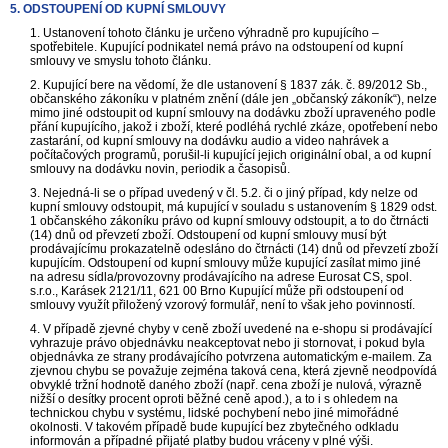
5. ODSTOUPENÍ OD KUPNÍ SMLOUVY
1. Ustanovení tohoto článku je určeno výhradně pro kupujícího –
spotřebitele. Kupující podnikatel nemá právo na odstoupení od kupní
smlouvy ve smyslu tohoto článku.
2. Kupující bere na vědomí, že dle ustanovení § 1837 zák. č. 89/2012 Sb.,
občanského zákoníku v platném znění (dále jen „občanský zákoník“), nelze
mimo jiné odstoupit od kupní smlouvy na dodávku zboží upraveného podle
přání kupujícího, jakož i zboží, které podléhá rychlé zkáze, opotřebení nebo
zastarání, od kupní smlouvy na dodávku audio a video nahrávek a
počítačových programů, porušil-li kupující jejich originální obal, a od kupní
smlouvy na dodávku novin, periodik a časopisů.
3. Nejedná-li se o případ uvedený v čl. 5.2. či o jiný případ, kdy nelze od
kupní smlouvy odstoupit, má kupující v souladu s ustanovením § 1829 odst.
1 občanského zákoníku právo od kupní smlouvy odstoupit, a to do čtrnácti
(14) dnů od převzetí zboží. Odstoupení od kupní smlouvy musí být
prodávajícímu prokazatelně odesláno do čtrnácti (14) dnů od převzetí zboží
kupujícím. Odstoupení od kupní smlouvy může kupující zasílat mimo jiné
na adresu sídla/provozovny prodávajícího na adrese Eurosat CS, spol.
s.r.o., Karásek 2121/11, 621 00 Brno Kupující může při odstoupení od
smlouvy využít přiložený vzorový formulář, není to však jeho povinností.
4. V případě zjevné chyby v ceně zboží uvedené na e-shopu si prodávající
vyhrazuje právo objednávku neakceptovat nebo ji stornovat, i pokud byla
objednávka ze strany prodávajícího potvrzena automatickým e-mailem. Za
zjevnou chybu se považuje zejména taková cena, která zjevně neodpovídá
obvyklé tržní hodnotě daného zboží (např. cena zboží je nulová, výrazně
nižší o desítky procent oproti běžné ceně apod.), a to i s ohledem na
technickou chybu v systému, lidské pochybení nebo jiné mimořádné
okolnosti. V takovém případě bude kupující bez zbytečného odkladu
informován a případné přijaté platby budou vráceny v plné výši.