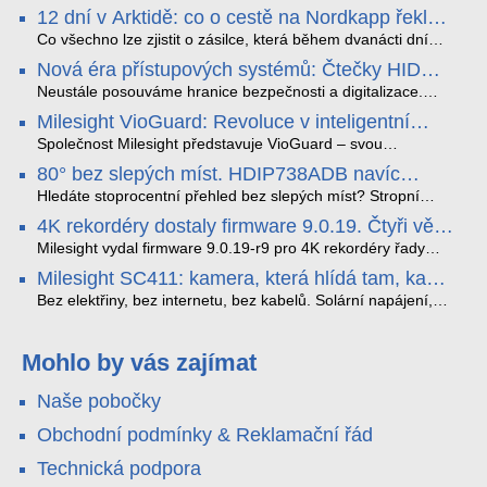
12 dní v Arktidě: co o cestě na Nordkapp řekla
data ze SMARTBOX 2 MAX
Co všechno lze zjistit o zásilce, která během dvanácti dní
projede Arktidou? SMARTBOX 2 MAX jsme vzali na trasu z
Nová éra přístupových systémů: Čtečky HID
Tromsø přes Lofoty, Kirunu a finské Laponsko až na
Signo
Nordkapp. Bez jediného dobití, v mrazu až −13 °C a mimo
Neustále posouváme hranice bezpečnosti a digitalizace.
stabilní mobilní signál zaznamenával polohu, teplotu, světlo,
Rádi bychom Vám proto představili naši nejnovější nabídku
Milesight VioGuard: Revoluce v inteligentní
otřesy i náklon. Výsledkem není jen čára na mapě, ale
v oblasti kontroly přístupu – moderní a vysoce univerzální
detekci dopravních přestupků
podrobný datový příběh celé cesty.
čtečky HID Signo.
Společnost Milesight představuje VioGuard – svou
nejnovější proprietární technologii pro pokročilou detekci
80° bez slepých míst. HDIP738ADB navíc
dopravních přestupků. Tento systém, poháněný
streamuje na YouTube – bez PC.
sofistikovanými algoritmy umělé inteligence (AI), je navržen
Hledáte stoprocentní přehled bez slepých míst? Stropní
tak, aby poskytoval komplexní nástroje pro vymáhání
panoramatická kamera HDIP738ADB skládá obraz ze dvou
4K rekordéry dostaly firmware 9.0.19. Čtyři věci,
dopravních předpisů, zvyšoval bezpečnost na silnicích a
4MP senzorů SONY do jednoho čistého 180° záběru bez
které musíte vědět.
optimalizoval plynulost dopravy v moderních městech.
zkreslení. K tomu přidává AI detekci osob a vozidel,
Milesight vydal firmware 9.0.19-r9 pro 4K rekordéry řady
obousměrný zvuk a unikátní možnost přímého vysílání na
H.265. Pokud tyhle systémy instalujete, jsou tu čtyři věci,
Milesight SC411: kamera, která hlídá tam, kam
YouTube – bez běžícího počítače.
které vám zjednoduší práci – a jedna z nich vám ušetří
kabel nedosáhne
spoustu zbytečných výjezdů k zákazníkům.
Bez elektřiny, bez internetu, bez kabelů. Solární napájení,
4G LTE a trojitá detekce PIR × AOV × AI hlídají staveniště,
pole i odlehlé objekty – a alarm s důkazem pošlou rovnou na
váš telefon. Podívejte se na video.
Mohlo by vás zajímat
Naše pobočky
Obchodní podmínky & Reklamační řád
Technická podpora