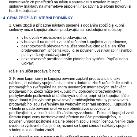
komunikačních prostředků na dálku v souvislosti s uzavřením kupní
smlouvy (náklady na internetové připojení, náklady na telefonní hovory) si
hradí kupující sám.
4. CENA ZBOŽÍ A PLATEBNÍ PODMÍNKY
1. Cenu zboží a případné náklady spojené s dodáním zboží dle kupní
smlouvy může kupující uhradit prodávajícímu následujícími způsoby:
v hotovosti v provozovně prodávajícího;
v hotovosti na dobírku v místě určeném kupujícím v objednávce;
bezhotovostně převodem na účet prodávajícího (dále jen "účet
prodávajícího"); přičemž kupující je povinen uvést variabilní symbol
platby určený prodávajícím (!)
bezhotovostně prostřednictvím platebního systému PayPal nebo
GoPay;
(dále jen „účet prodávajícího“);
2. Kromě kupní ceny je kupující povinen zaplatit prodávajícímu také
následující náklady spojené s balením a dodáním zboží určené dle ceníku
prodávajícího zveřejněné na shora uvedených internetových stránkách
prodávajícího. Zboží může být kupujícímu doručeno prostřednictvím
poskytovatele poštovních či zásilkových služeb, popř. si je kupující může
vyzvednout v jím vybrané provozovně prodávajícího Adresy provozoven
prodávajícího jsou zveřejněny na webovém rozhraní obchodu. Kupující je
v tomto případě povinen určit ve své objednávce provozovnu
prodávajícího, ve které si hodlá zásilku vyzvednout. . Pokud si kupující zvolí
úhradu kupní ceny bezhotovostně předem na účet prodávajícího, je
povinen uhradit poštovné a balné předem spolu s kupní cenou. Není-li dále
uvedeno výslovně něco jiného, rozumí se kupní cenou i náklady spojené
s balením a dodáním zboží.