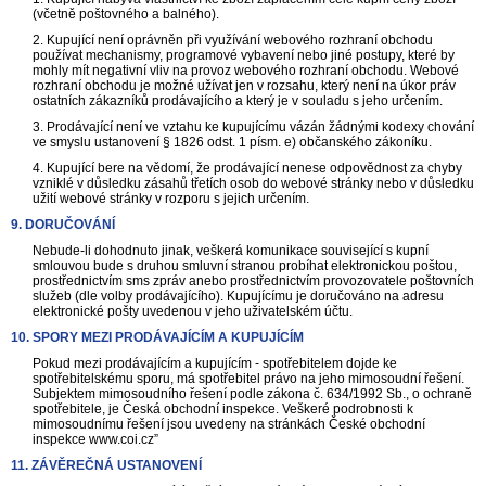
(včetně poštovného a balného).
2. Kupující není oprávněn při využívání webového rozhraní obchodu
používat mechanismy, programové vybavení nebo jiné postupy, které by
mohly mít negativní vliv na provoz webového rozhraní obchodu. Webové
rozhraní obchodu je možné užívat jen v rozsahu, který není na úkor práv
ostatních zákazníků prodávajícího a který je v souladu s jeho určením.
3. Prodávající není ve vztahu ke kupujícímu vázán žádnými kodexy chování
ve smyslu ustanovení § 1826 odst. 1 písm. e) občanského zákoníku.
4. Kupující bere na vědomí, že prodávající nenese odpovědnost za chyby
vzniklé v důsledku zásahů třetích osob do webové stránky nebo v důsledku
užití webové stránky v rozporu s jejich určením.
9. DORUČOVÁNÍ
Nebude-li dohodnuto jinak, veškerá komunikace související s kupní
smlouvou bude s druhou smluvní stranou probíhat elektronickou poštou,
prostřednictvím sms zpráv anebo prostřednictvím provozovatele poštovních
služeb (dle volby prodávajícího). Kupujícímu je doručováno na adresu
elektronické pošty uvedenou v jeho uživatelském účtu.
10. SPORY MEZI PRODÁVAJÍCÍM A KUPUJÍCÍM
Pokud mezi prodávajícím a kupujícím - spotřebitelem dojde ke
spotřebitelskému sporu, má spotřebitel právo na jeho mimosoudní řešení.
Subjektem mimosoudního řešení podle zákona č. 634/1992 Sb., o ochraně
spotřebitele, je Česká obchodní inspekce. Veškeré podrobnosti k
mimosoudnímu řešení jsou uvedeny na stránkách České obchodní
inspekce www.coi.cz”
11. ZÁVĚREČNÁ USTANOVENÍ