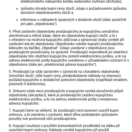
elektronického nákupního košíku webového rozhraní obchodu),
způsobu úhrady kupní ceny zboží, údaje o požadovaném způsobu
doručení objednávaného zboží a
informace o nákladech spojených s dodáním zboží (dále společně
jen jako „objednávka“).
4. Před zasláním objednávky prodávajícímu je kupujícímu umožněno
zkontrolovat a měnit údaje, které do objednávky kupující vložil, a to i
s ohledem na možnost kupujícího zjišťovat a opravovat chyby vzniklé při
zadávání dat do objednávky. Objednávku odešle kupující prodávajícímu
kliknutím na tlačítko „Objednat“. Údaje uvedené v objednávce jsou
prodávajícím považovány za správné. Prodávající neprodleně po obdržení
objednávky toto obdržení kupujícímu potvrdí elektronickou poštou, a to na
adresu elektronické pošty kupujícího uvedenou v uživatelském rozhraní či v
objednávce (dále jen „elektronická adresa kupujícího“).
5. Prodávající je vždy oprávněn v závislosti na charakteru objednávky
(množství zboží, výše kupní ceny, předpokládané náklady na dopravu)
požádat kupujícího o dodatečné potvrzení objednávky (například emailem,
písemně či telefonicky).
6. Smluvní vztah mezi prodávajícím a kupujícím vzniká doručením přijetí
objednávky (akceptací), které je prodávajícím zasláno kupujícímu
elektronickou poštou, a to na adresu elektronické pošty (=emailovou
adresu) kupujícího.
7. Kupující bere na vědomí, že prodávající není povinen uzavřít kupní
smlouvu, a to zejména s osobami, které dříve podstatným způsobem
porušily své povinnosti vůči prodávajícímu.
8. Kupující souhlasí s použitím komunikačních prostředků na dálku při
uzavírání kupní smlouvy. Náklady vzniklé kupujícímu při použití