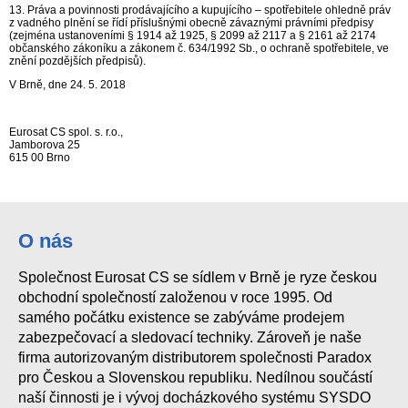
13. Práva a povinnosti prodávajícího a kupujícího – spotřebitele ohledně práv
z vadného plnění se řídí příslušnými obecně závaznými právními předpisy
(zejména ustanoveními § 1914 až 1925, § 2099 až 2117 a § 2161 až 2174
občanského zákoníku a zákonem č. 634/1992 Sb., o ochraně spotřebitele, ve
znění pozdějších předpisů).
V Brně, dne 24. 5. 2018
Eurosat CS spol. s. r.o.,
Jamborova 25
615 00 Brno
O nás
Společnost Eurosat CS se sídlem v Brně je ryze českou
obchodní společností založenou v roce 1995. Od
samého počátku existence se zabýváme prodejem
zabezpečovací a sledovací techniky. Zároveň je naše
firma autorizovaným distributorem společnosti Paradox
pro Českou a Slovenskou republiku. Nedílnou součástí
naší činnosti je i vývoj docházkového systému SYSDO