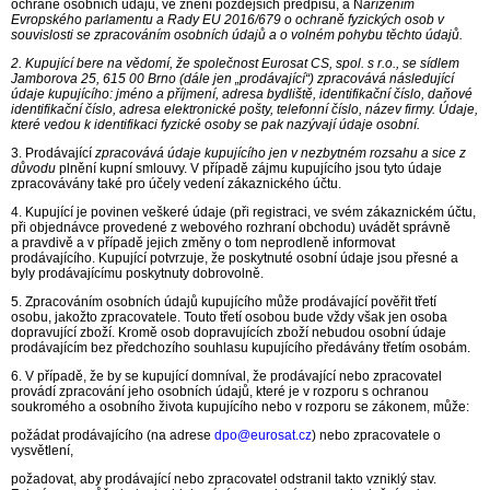
ochraně osobních údajů, ve znění pozdějších předpisů, a N
ařízením
Evropského parlamentu a Rady EU 2016/679 o ochraně fyzických osob v
souvislosti se zpracováním osobních údajů a o volném pohybu těchto údajů.
2. Kupující bere na vědomí, že společnost
Eurosat CS, spol. s r.o., se sídlem
Jamborova 25, 615 00 Brno
(dále jen „prodávající“)
zpracovává následující
údaje
kupujícího
: jméno a příjmení, adresa bydliště, identifikační číslo, daňové
identifikační číslo, adresa elektronické pošty, telefonní číslo, název firmy.
Údaje,
které vedou k identifikaci fyzické osoby se pak nazývají údaje osobní.
3. Prodávající
zpr
acovává údaje kupujícího
jen v nezbytném rozsahu
a sice
z
důvodu
plnění kupní smlouvy. V případě zájmu kupujícího jsou tyto údaje
zpracovávány také pro účely vedení zákaznického účtu.
4. Kupující je povinen veškeré údaje (při registraci, ve svém zákaznickém účtu,
při objednávce provedené z webového rozhraní obchodu) uvádět správně
a pravdivě a v případě jejich změny o tom neprodleně informovat
prodávajícího. Kupující potvrzuje, že poskytnuté osobní údaje jsou přesné a
byly prodávajícímu poskytnuty dobrovolně.
5. Zpracováním osobních údajů kupujícího může prodávající pověřit třetí
osobu, jakožto zpracovatele. Touto třetí osobou bude vždy však jen osoba
dopravující zboží. Kromě osob dopravujících zboží nebudou osobní údaje
prodávajícím bez předchozího souhlasu kupujícího předávány třetím osobám.
6. V případě, že by se kupující domníval, že prodávající nebo zpracovatel
provádí zpracování jeho osobních údajů, které je v rozporu s ochranou
soukromého a osobního života kupujícího nebo v rozporu se zákonem, může:
požádat prodávajícího (na adrese
dpo@eurosat.cz
) nebo zpracovatele o
vysvětlení,
požadovat, aby prodávající nebo zpracovatel odstranil takto vzniklý stav.