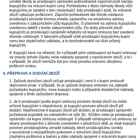
vzniklé škody je prodávající oprávněn jednostranně započíst proti nároku
kupujícího na vrácení kupní ceny. Pohledávka z titulu náhrady škody vůči
kupujícímu je splatná v den následující, kdy prodávající zjistí, že vrácené
zboží vykazuje poškození. Zápočet pohledávek dle tohoto odstavce
prodávající provede formou emailu zaslaného na emailovou adresu
uvedenou v zákaznickém účtu kupujícího, či písemně na adresu kupujícího
uvedenou taktéž v tomto zákaznickém účtu. Do doby převzetí zboží
kupujícím je prodávající oprávněn kdykoliv od kupní smlouvy bez uvedení
důvodu odstoupit. V takovém případě vrátí prodávající kupujícímu kupní
cenu bez zbytečného odkladu, a to bezhotovostně na účet určený
kupujícím.
9. Kupující bere na vědomí, že v případě jeho odstoupení od kupní smlouvy
ve smyslu tohoto článku nese náklady spojené s navrácením zboží, a to i
v případě, že zboží nemůže být pro svoji povahu vráceno obvyklou
poštovní cestou.
6. PŘEPRAVA A DODÁNÍ ZBOŽÍ
1. Způsob doručení zboží určuje prodávající, není-li v kupní smlouvě
stanoveno jinak. V případě, že je způsob dopravy smluven na základě
požadavku kupujícího, nese kupující riziko a případné dodatečné náklady
spojené s tímto způsobem dopravy.
2. Je-li prodávající podle kupní smlouvy povinen dodat zboží na místo
určené kupujícím v objednávce, je kupující povinen převzít zboží při
dodání. Nepřevezme-li kupující zboží při dodání, je prodávající oprávněn
požadovat poplatek za uskladnění ve výši 30,- Kč/den nebo je prodávající
oprávněn od kupní smlouvy odstoupit. V případě odstoupení od smlouvy ze
strany prodávajícího z důvodu uvedeném v předchozí větě, je však kupující
povinen prodávajícímu uhradit náklady, které prodávajícímu vznikly
v souvislosti s neúspěšným pokusem o doručení zboží kupujícímu
(zejména poštovné a balné) a dále náklady spojené s vrácením kupní ceny