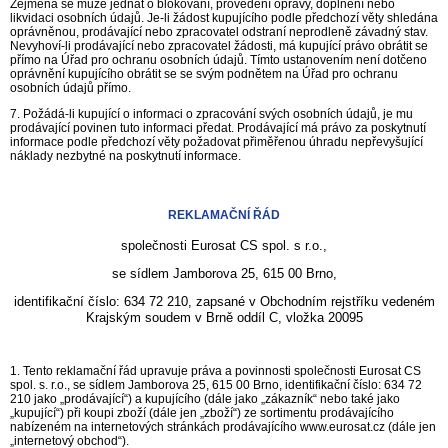
Zejména se může jednat o blokování, provedení opravy, doplnění nebo
likvidaci osobních údajů. Je-li žádost kupujícího podle předchozí věty shledána
oprávněnou, prodávající nebo zpracovatel odstraní neprodleně závadný stav.
Nevyhoví-li prodávající nebo zpracovatel žádosti, má kupující právo obrátit se
přímo na Úřad pro ochranu osobních údajů. Tímto ustanovením není dotčeno
oprávnění kupujícího obrátit se se svým podnětem na Úřad pro ochranu
osobních údajů přímo.
7. Požádá-li kupující o informaci o zpracování svých osobních údajů, je mu
prodávající povinen tuto informaci předat. Prodávající má právo za poskytnutí
informace podle předchozí věty požadovat přiměřenou úhradu nepřevyšující
náklady nezbytné na poskytnutí informace.
REKLAMAČNÍ ŘÁD
společnosti Eurosat CS spol. s r.o.,
se sídlem Jamborova 25, 615 00 Brno,
identifikační číslo: 634 72 210, zapsané v Obchodním rejstříku vedeném
Krajským soudem v Brně oddíl C, vložka 20095
1. Tento reklamační řád upravuje práva a povinnosti společnosti Eurosat CS
spol. s. r.o., se sídlem Jamborova 25, 615 00 Brno, identifikační číslo: 634 72
210 jako „prodávající“) a kupujícího (dále jako „zákazník“ nebo také jako
„kupující“) při koupi zboží (dále jen „zboží“) ze sortimentu prodávajícího
nabízeném na internetových stránkách prodávajícího www.eurosat.cz (dále jen
„internetový obchod“).