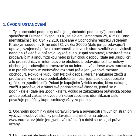
1. ÚVODNÍ USTANOVENÍ
1. Tyto obchodní podmínky (dále jen „obchodní podmínky“) obchodní
společnosti Eurosat CS spol. s r.o., se sídlem Jamborova 25, 615 00 Brno,
identifikační číslo: 634 72 210, zapsané v Obchodním rejstříku vedeném
Krajským soudem v Brně oddíl C, vložka 20095 (dále jen „prodávající“)
upravují vzájemná práva a povinnosti smluvních stran vzniklé v souvislosti
nebo na základě kupní smlouvy (dále jen „kupní smlouva“) uzavírané mezi
prodávajícím a jinou fyzickou nebo právnickou osobou (dále jen „kupující“),
a to prostřednictvím internetového obchodu prodávajícího. Internetový
obchod je prodávajícím provozován na internetové adrese www.eurosat.cz,
a to prostřednictvím webového rozhraní (dále jen „webové rozhraní
obchodu“). Pokud je kupujícím fyzická osoba, která nenakupuje zboží u
prodávající v rámci své podnikatelské činnosti, jedná se o spotřebitele
(„dále jen „spotřebitel“). Pokud je kupujícím fyzická osoba, která nakupuje
zboží u prodávající v rámci své podnikatelské činnosti, jedná se o
podnikatele (dále jen „podnikatel“). Pokud je zákazníkem právnická osoba
anebo pokud zákazník uvede při koupí zboží své identifikační číslo,
považuje pro účely kupní smlouvy vždy za podnikatele.
2. Obchodní podmínky dále upravují práva a povinnosti smluvních stran při
využívání webové stránky prodávajícího umístěné na adrese
www.eurosat.cz (dále jen „webová stránka“) a další související právní
vztahy.
3. Ustanovení obchodních podmínek jsou nedílnou součástí kupní smlouvy.