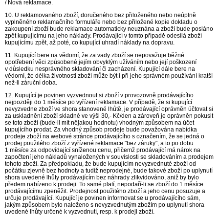
/ Nová reklamace.
10. U reklamovaného zboží, doručeného bez přiloženého nebo neúplně
vyplněného reklamačního formuláře nebo bez přiložené kopie dokladu o
zakoupení zboží bude reklamace automaticky neuznána a zboží bude posláno
zpět kupujícímu na jeho náklady. Prodávající v tomto případě odesílá zboží
kupujícímu zpět, až poté, co kupující uhradí náklady na dopravu.
11. Kupující bere na vědomí, že za vady zboží se nepovažuje běžné
opotřebení věci způsobené jejím obvyklým užíváním nebo její poškození
v důsledku nesprávného skladování či zacházení. Kupující dále bere na
vědomí, že délka životnosti zboží může být i při jeho správném používání kratší
než-li záruční doba.
12. Kupující je povinen vyzvednout si zboží v provozovně prodávajícího
nejpozději do 1 měsíce po vyřízení reklamace. V případě, že si kupující
nevyzvedne zboží ve shora stanovené lhůtě, je prodávající oprávněn účtovat si
za uskladnění zboží skladné ve výši 30,- Kč/den a zároveň je oprávněn pokusit
se toto zboží (bude-li mít nějakou hodnotu) vhodným způsobem na účet
kupujícího prodat. Za vhodný způsob prodeje bude považována nabídka
prodeje zboží na webové stránce prodávajícího s označením, že se jedná o
prodej použitého zboží z vyřízené reklamace "bez záruky", a to po dobu
1 měsíce za odpovídající sníženou cenu, přičemž prodávající má nárok na
započtení jeho nákladů vynaložených v souvislosti se skladováním a prodejem
tohoto zboží. Za předpokladu, že bude kupujícím nevyzvednuté zboží od
počátku zjevně bez hodnoty a tudíž neprodejné, bude takové zboží po uplynutí
shora uvedené lhůty prodávajícím bez náhrady zlikvidováno, aniž by bylo
předem nabízeno k prodeji. To samé platí, nepodaří-li se zboží do 1 měsíce
prodávajícímu zpeněžit. Prodejnost použitého zboží a jeho cenu posuzuje a
určuje prodávající. Kupující je povinen informovat se u prodávajícího sám,
jakým způsobem bylo naloženo s nevyzvednutým zbožím po uplynutí shora
uvedené lhůty určené k vyzvednutí, resp. k prodeji zboží.