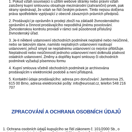
1. Pokud vztah související s užitím webové stránky nebo právní vztah
založený kupní smlouvou obsahuje mezinárodní (zahraniční) prvek, pak
strany sjednávají, že vztah se řídí českým právem. Tímto nejsou dotčena
práva spotřebitele vyplývající z obecně závazných právních předpisů.
2. Prodávající je oprávněn k prodeji zboží na základě živnostenského
oprávnění a činnost prodávajícího nepodléhá jinému povolování.
Živnostenskou kontrolu provádí v rámci své působnosti příslušný
živnostenský úřad.
3. Je-li některé ustanovení obchodních podmínek neplatné nebo neúčinné,
nebo se takovým stane, namísto neplatných ustanovení nastoupí
ustanovení, jehož smysl se neplatnému ustanovení co nejvíce přibližuje.
Neplatností nebo neúčinností jednoho ustanovení není dotknutá platnost
ostatních ustanovení. Změny a doplňky kupní smlouvy či obchodních
podmínek vyžadují písemnou formu
4. Kupní smlouva včetně obchodních podmínek je archivována
prodávajícím v elektronické podobě a není přístupná.
5. Kontaktní údaje prodávajícího: adresa pro doručování: Jamborova 25,
615 00 Brno, adresa elektronické pošty: info@eurosat.cz, telefon 548 216
707
ZPRACOVÁNÍ A OCHRANA OSOBNÍCH ÚDAJŮ
1. Ochrana osobních údajů kupujícího se řídí zákonem č. 101/2000 Sb., o