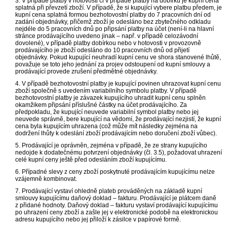
3. V případě platby v hotovosti či v případě platby na dobírku je kupní cena
splatná při převzetí zboží. V případě, že si kupující vybere platbu předem, je
kupní cena splatná formou bezhotovostní platby do 7 pracovních dní od
zadání objednávky, přičemž zboží je odesláno bez zbytečného odkladu
nejdéle do 5 pracovních dnů po připsání platby na účet (není-li na hlavní
stránce prodávajícího uvedeno jinak – např. v případě celozávodní
dovolené), v případě platby dobírkou nebo v hotovosti v provozovně
prodávajícího je zboží odesláno do 10 pracovních dnů od přijetí
objednávky. Pokud kupující neuhradí kupní cenu ve shora stanovené lhůtě,
považuje se toto jeho jednání za projev odstoupení od kupní smlouvy a
prodávající provede zrušení předmětné objednávky.
4. V případě bezhotovostní platby je kupující povinen uhrazovat kupní cenu
zboží společně s uvedením variabilního symbolu platby. V případě
bezhotovostní platby je závazek kupujícího uhradit kupní cenu splněn
okamžikem připsání příslušné částky na účet prodávajícího. Za
předpokladu, že kupující neuvede variabilní symbol platby nebo jej
neuvede správně, bere kupující na vědomí, že prodávající nezjistí, že kupní
cena byla kupujícím uhrazena (což může mít následky zejména na
dodržení lhůty k odeslání zboží prodávajícím nebo doručení zboží vůbec).
5. Prodávající je oprávněn, zejména v případě, že ze strany kupujícího
nedojde k dodatečnému potvrzení objednávky (čl. 3.5), požadovat uhrazení
celé kupní ceny ještě před odesláním zboží kupujícímu.
6. Případné slevy z ceny zboží poskytnuté prodávajícím kupujícímu nelze
vzájemně kombinovat.
7. Prodávající vystaví ohledně plateb prováděných na základě kupní
smlouvy kupujícímu daňový doklad – fakturu. Prodávající je plátcem daně
z přidané hodnoty. Daňový doklad – fakturu vystaví prodávající kupujícímu
po uhrazení ceny zboží a zašle jej v elektronické podobě na elektronickou
adresu kupujícího nebo jej přiloží k zásilce v papírové formě.