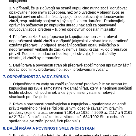
kupujícímu.
3. V případě, že je z důvodů na straně kupujícího nutno zboží doručovat
opakovaně nebo jiným způsobem, než bylo uvedeno v objednávce, je
kupující povinen uhradit náklady spojené s opakovaným doručováním
zboží, resp. náklady spojené s jiným způsobem doručení. Prodávající je
oprávněn požadovat po kupujícím úhradu nákladů za opakované
doručování zboží předem – tj. před opětovným odesláním zásilky.
4. Při převzetí zboží od přepravce je kupující povinen zkontrolovat
neporušenost obalů zboží a v případě jakýchkoliv závad toto neprodleně
oznámit přepravci. V případě shledání porušení obalu svědčícího o
neoprávněném vniknutí do zásilky nemusí kupující zásilku od přepravce
převzít. Podpisem dodacího listu kupující stvrzuje, že obal zásilky
obsahující zboží byl neporušen.
5. Další práva a povinnosti stran při přepravě zboží mohou upravit zvláštní
dodací podmínky prodávajícího, jsou-li prodávajícím vydány.
7. ODPOVĚDNOST ZA VADY, ZÁRUKA
1. Odpovědnost za vady na zboží způsobené prodávajícím ve vztahu ke
kupujícímu upravuje samostatně reklamační řád, který je nedílnou součástí
těchto obchodních podmínek a který je umístěný na internetových
stránkách prodávajícího.
2. Práva a povinnosti prodávajícího a kupujícího – spotřebitele ohledně
práv z vadného plnění se řídí příslušnými obecně závaznými právními
předpisy (zejména ustanoveními § 1914 až 1925, § 2099 až 2117 a § 2161
až 2174 občanského zákoníku a zákonem č. 634/1992 Sb., o ochraně
spotřebitele, ve znění pozdějších předpisů)
8. DALŠÍ PRÁVA A POVINNOSTI SMLUVNÍCH STRAN
1. Kupující nabývá vlastnictví ke zboží zaplacením celé kupní ceny zboží