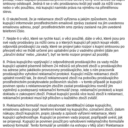
smlouvy odstoupit. Jedná-li se o věc prodávanou kvůli její vadě za nižší cenu
nebo o věc použitou, má kupující namísto práva na výměnu na přiměřenou
slevu.
6. O skutečnosti, že je reklamace zboží vyřízena a jakým způsobem, bude
kupující informován prostřednictvím emailové zprávy zaslané na jím uvedenou
emailovou adresu, popř. prostřednictvím sms zprávy zaslané na jím uvedené
telefonní číslo.
7. Nejde-li o věci, které se rychle kazí, o věci použité, dále o věci, které jsou pro
své vady prodávány za nižší cenu a o kterých kupující při jejich koupi věděl,
odpovídá prodávající za vady, které se projeví jako rozpor s kupní smlouvou po
převzetí věci ve lhůtě určené pro uplatnění práv z vadného plnění (dále jen
„záruční doba“ nebo „záruka“), byť se tento rozpor projeví až později.
8. Práva kupujícího vyplývající z odpovědnosti prodávajícího za vady může
kupující uplatnit písemně během 24 měsíců od převzetí zboží u prodávajícího
na adrese jeho jakékoliv provozovny prodávajícího, kde s ním pracovník
prodávajícího vyhotoví reklamační protokol. Kupující může reklamaci zboží
uplatnit rovněž tak, že doručí reklamované zboží na pobočku prodávajícího
prostřednictvím poskytovatele poštovních služeb – v tomto případě je kupující
povinen spolu s reklamovaným zbožím zaslat prodávajícímu rovněž jím
vyplněný a podepsaný reklamační formulář (resp. reklamační protokol) a kopii
dokladu o zakoupení zboží. Pokud kupující posílá více kusů zboží k reklamaci,
reklamační protokol musí být přiložen u každého zboží zvlášť.
9. Reklamační formulář musí obsahovat: identifikační údaje kupujícího,
emailovou adresu popř. telefonní kontakt na kupujícího, označení zboží, datum
nákupu zboží kupujícím, popis závady a způsob vyřízení reklamace, který
kupující upřednostňuje. Kupující je povinen vady popsat, popřípadě uvést, jak
se projevují. Kupující je povinen použít pro vyhotovení reklamačního formuláře
webový formulář. Tento formulář je umístěn na eshopu v Můj účet / Reklamace