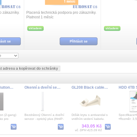
o zákazníky.
Placená technická podpora pro zákazníky.
Platnost 1 měsíc
skladem
skladem
lásit se
Přihlásit se
Ajax CenterButton (2-gang) grey (46029) - Středové tlačítko (spínač řazení 5)
Okenní a dveřní senzor - optický plus - HmIP-SWDO-PL
GL208 Black cable managed brac
on (2-gang)
Bezdrátový Okenní a dveřní
Držák krytu s antivandal s
Specifikace•
tko pro
senzor - optický plus (HmIP-
vnitřním vedení kabelu.
•Rozměr: 3,5
ínač řazení
SWDO-PL) určený pro
Vhodné pro kryty řady
•Rozhraní: S
343.05 Kč
použití ve vnit
GL6xx.
•Rychlost ot
vč. DPH 415.09 Kč