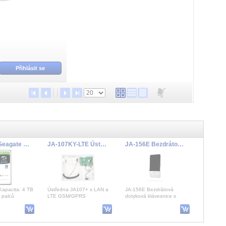
Přihlásit se
HDD 4TB Seagate SkyHawk
JA-107KY-LTE Ústředna s LAN a GSM komunikátorem
JA-156E Bezdrátová dotyková klávesnice RFID, bílá
Kapacita: 4 TB
Ústředna JA107+ s LAN a
JA-156E Bezdrátová
 palců
LTE GSM/GPRS
dotyková klávesnice s
ATA 6 Gb/s
komunikátorem JA-194Y.
čtečkou RFID Klávesnice je
áčení
Základní prvek systému
bezdrátovým komponentem
JABLOTRON 1