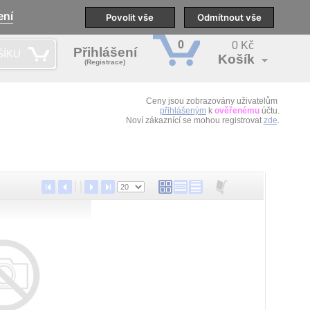
ení
pobočky
Technická podpora
Povolit vše
Školení
Odmítnout vše
CS
0
0 Kč
Přihlášení
ŠÍKU
Košík
(Registrace)
Ceny jsou zobrazovány uživatelům
přihlášeným
k
ověřenému
účtu.
Noví zákaznící se mohou registrovat
zde
.