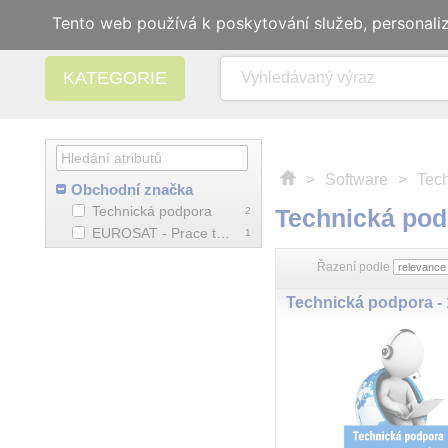
Tento web používá k poskytování služeb, personali
KATEGORIE
>
Software
>
Tec
Obchodní značka
Technická podpora
Technická pod
2
EUROSAT - Prace technika
1
Řazení podle