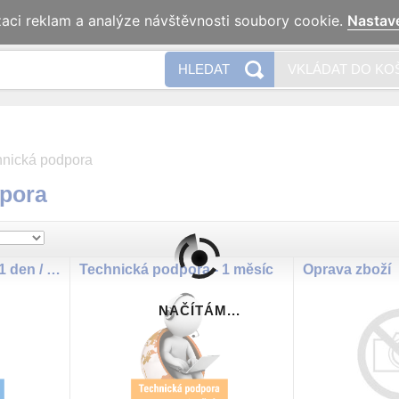
zaci reklam a analýze návštěvnosti soubory cookie.
Nastav
Naše 
HLEDAT
VKLÁDAT DO KO
hnická podpora
pora
Technická podpora - 1 den / platnost 3 měsíce
Technická podpora - 1 měsíc
Oprava zboží
NAČÍTÁM...