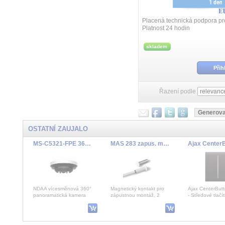
Placená technická podpora pr
Platnost 24 hodin
skladem
Přih
Řazení podle
OSTATNÍ ZAUJALO
MS-C5321-FPE 360° kamera 4x 5MP/25fps AI
MAS 283 zapus. magn. kontakt
NDAA vícesměnová 360°
Magnetický kontakt pro
Ajax CenterButt
panoramatická kamera
zápustnou montáž, 2
- Středové tlačí
4x5MP AI IP kamera, max.
výstupní kontakty,
LightSwitch (sp
rozlišení jedné kamery 2
sabotážní smyčka
5). LightSwitc