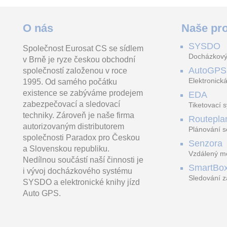
Diamantová vrtací korunka na obklady „Dry“, 14 mm, M 14
JB-128N Modul pro ovládání hlavic podlahového topení
O nás
Naše pro
SYSDO
Společnost Eurosat CS se sídlem
Závit M 14 pro použití na
JB-128N Modul pro
ATEUS-919645 2
Docházkový
v Brně je ryze českou obchodní
úhlových bruskách, Dlouhá
ovládání hlavic
výtahový komuni
životnost a rychlý postup při
podlahového topení.
kabinová hlásk
AutoGPS
společností založenou v roce
833.94 Kč
vrtání
Jednotka pro nezávislé
mechanika pro 
vč. DPH 1 009.07 Kč
spínání až 1
Elektronická
1995. Od samého počátku
existence se zabýváme prodejem
EDA
zabezpečovací a sledovací
Tiketovací 
techniky. Zároveň je naše firma
Routepla
autorizovaným distributorem
Plánování s
společnosti Paradox pro Českou
Senzora
a Slovenskou republiku.
Vzdálený mo
Nedílnou součástí naší činnosti je
LoRaWAN
SmartBo
i vývoj docházkového systému
Sledování z
SYSDO a elektronické knihy jízd
trasách
Auto GPS.