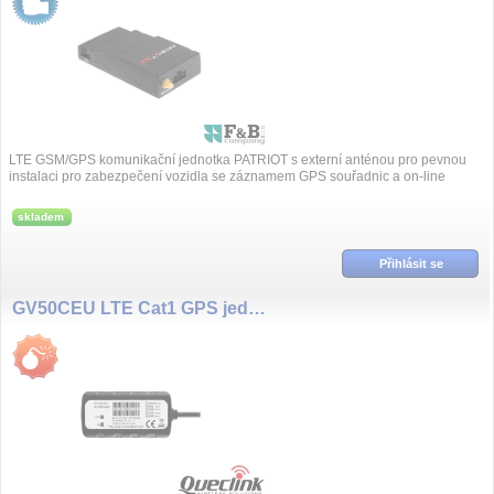
LTE GSM/GPS komunikační jednotka PATRIOT s externí anténou pro pevnou
instalaci pro zabezpečení vozidla se záznamem GPS souřadnic a on-line
posíláním přes GSM sí...
skladem
Přihlásit se
GV50CEU LTE Cat1 GPS jednotka