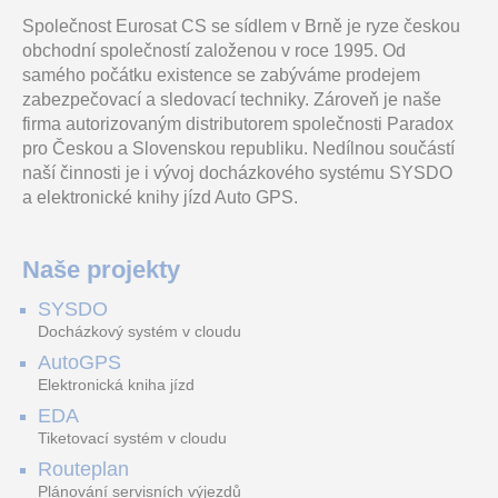
Společnost Eurosat CS se sídlem v Brně je ryze českou
Ajax LineSplit Fibra je
Instalační krabice, pod
4MPix IP Turret kamera; IR
obchodní společností založenou v roce 1995. Od
modul, který rozdělí jedno
dome kamery, pro Dahua
40m, mikrofon, IP67
vedení Fibry na čtyři. Každá
HDBW(FP/EMP), černá
samého počátku existence se zabýváme prodejem
výstupní l
zabezpečovací a sledovací techniky. Zároveň je naše
firma autorizovaným distributorem společnosti Paradox
IPC-UFW3259T-ZAS-IL-27135
SYSID-C10EM-LOGO
IPC-HFW3649T1-ZAS-PV-2712-PRO
pro Českou a Slovenskou republiku. Nedílnou součástí
naší činnosti je i vývoj docházkového systému SYSDO
a elektronické knihy jízd Auto GPS.
Dahua IPC WizSense 2Mpix
SYSID-C10EM - ID
Dahua IPC WizColor TIOC
30fps 1/2.7"/ bullet/ motor.
bezkontaktní ISO karta
6Mpix 30fps 1/1.8"/ bullet/
2.7-13.5mm (109-30st)/
formát Emarine 125kHz,
2,7-12mm(112-48st)/ WDR/
Naše projekty
49.00 Kč
WDR/ IR+white 60m/
potisk SYSDO
IR+white60m/ mic+r
vč. DPH 59.29 Kč
SYSDO
HmIP-HCU1 Smart Control Unit
BT09L
AC-160-C
Docházkový systém v cloudu
AutoGPS
Elektronická kniha jízd
EDA
Vysoce flexibilní řídicí
Odchodové tlačítko s NO
Bezdrátové multifunkční
Tiketovací systém v cloudu
centrála inteligentní
kontaktem v nerezovém
relé do montážní krabice. V
domácnosti až pro 350
kovovém provedení s
případě naučení
285.00 Kč
Routeplan
rádiových i drátový
piktogramem otevření dveř
multifunkčního re
vč. DPH 344.85 Kč
Plánování servisních výjezdů