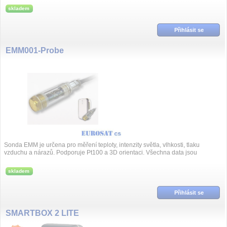
skladem
Přihlásit se
EMM001-Probe
Sonda EMM je určena pro měření teploty, intenzity světla, vlhkosti, tlaku
vzduchu a nárazů. Podporuje Pt100 a 3D orientaci. Všechna data jsou
zasílána skrze tra...
skladem
Přihlásit se
SMARTBOX 2 LITE