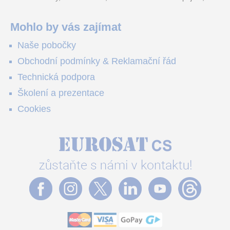
4G LTE a trojitá detekce PIR × AOV × AI hlídají staveniště,
pole i odlehlé objekty – a alarm s důkazem pošlou rovnou na
váš telefon. Podívejte se na video.
Mohlo by vás zajímat
Naše pobočky
Obchodní podmínky & Reklamační řád
Technická podpora
Školení a prezentace
Cookies