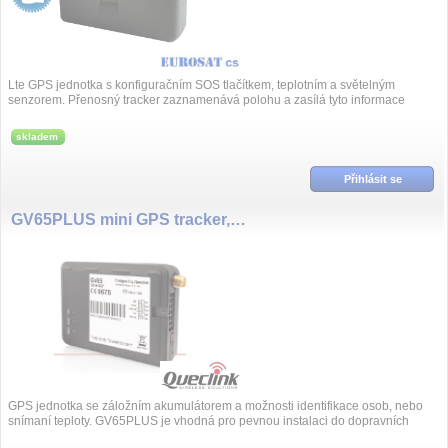
Lte GPS jednotka s konfiguračním SOS tlačítkem, teplotním a světelným
senzorem. Přenosný tracker zaznamenává polohu a zasílá tyto informace
prostřednict...
skladem
Přihlásit se
GV65PLUS mini GPS tracker,AKKU
GPS jednotka se záložním akumulátorem a možnosti identifikace osob, nebo
snímaní teploty. GV65PLUS je vhodná pro pevnou instalaci do dopravních
prostřed...