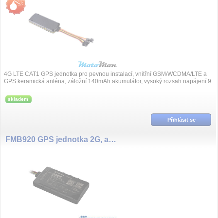
4G LTE CAT1 GPS jednotka pro pevnou instalací, vnitřní GSM/WCDMA/LTE a
GPS keramická anténa, záložní 140mAh akumulátor, vysoký rozsah napájení 9
až 72VDC,...
skladem
Přihlásit se
FMB920 GPS jednotka 2G, aku.170mA, BT