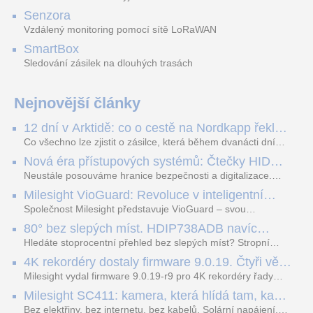
Senzora
DS-KH6320-WTE1/EU
Single Talk Amplifier modul
VTO4202FB-MB2
Vzdálený monitoring pomocí sítě LoRaWAN
SmartBox
Sledování zásilek na dlouhých trasách
7" IP bytový dotykový
2N Lift1, SingleTalk, modul
IP dveřní stanice,
monitor, Wi-Fi; PoE
zesilovače
modulární, modul 2x
tlačítko, IP65, IK07, černá
Nejnovější články
12 dní v Arktidě: co o cestě na Nordkapp řekla
data ze SMARTBOX 2 MAX
Co všechno lze zjistit o zásilce, která během dvanácti dní
projede Arktidou? SMARTBOX 2 MAX jsme vzali na trasu z
Nová éra přístupových systémů: Čtečky HID
Tromsø přes Lofoty, Kirunu a finské Laponsko až na
Signo
Nordkapp. Bez jediného dobití, v mrazu až −13 °C a mimo
Neustále posouváme hranice bezpečnosti a digitalizace.
stabilní mobilní signál zaznamenával polohu, teplotu, světlo,
Rádi bychom Vám proto představili naši nejnovější nabídku
Milesight VioGuard: Revoluce v inteligentní
otřesy i náklon. Výsledkem není jen čára na mapě, ale
v oblasti kontroly přístupu – moderní a vysoce univerzální
detekci dopravních přestupků
podrobný datový příběh celé cesty.
čtečky HID Signo.
Společnost Milesight představuje VioGuard – svou
nejnovější proprietární technologii pro pokročilou detekci
80° bez slepých míst. HDIP738ADB navíc
dopravních přestupků. Tento systém, poháněný
streamuje na YouTube – bez PC.
sofistikovanými algoritmy umělé inteligence (AI), je navržen
Hledáte stoprocentní přehled bez slepých míst? Stropní
tak, aby poskytoval komplexní nástroje pro vymáhání
panoramatická kamera HDIP738ADB skládá obraz ze dvou
4K rekordéry dostaly firmware 9.0.19. Čtyři věci,
dopravních předpisů, zvyšoval bezpečnost na silnicích a
4MP senzorů SONY do jednoho čistého 180° záběru bez
které musíte vědět.
optimalizoval plynulost dopravy v moderních městech.
zkreslení. K tomu přidává AI detekci osob a vozidel,
Milesight vydal firmware 9.0.19-r9 pro 4K rekordéry řady
obousměrný zvuk a unikátní možnost přímého vysílání na
H.265. Pokud tyhle systémy instalujete, jsou tu čtyři věci,
Milesight SC411: kamera, která hlídá tam, kam
YouTube – bez běžícího počítače.
které vám zjednoduší práci – a jedna z nich vám ušetří
kabel nedosáhne
spoustu zbytečných výjezdů k zákazníkům.
Bez elektřiny, bez internetu, bez kabelů. Solární napájení,