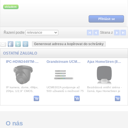
akumulátor Li...
skladem
Přihlásit se
Řazení podle
Strana
z
OSTATNÍ ZAUJALO
IPC-HDW2449TM-S-IL-0280B-BLACK
Grandstream UCM6302 Audio VoIP pobočková ústředna
Ajax HomeSiren (8EU) ASP black
IP kamera, dome, 4Mpx,
UCM6302A podporuje až
Bezdrátová vnitřní siréna -
20fps, 1/2,9" CMOS,
500 uživatelů s možností 75
černá. Ajax HomeSiren je
H.265+, f=2,8mm (95°),
souběžných hovorů (75
bezdrátová siréna pro
WDR, IR + whiteLED 30m,
SRTP). Tato IP pobo
použití ve vn
mikr
Ajax Superior LineSplit Fibra ASP
PFA139-B
DS-2CD3343G2-IU(2.8mm)
O nás