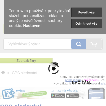
0
Tento web používá k poskytování
Povolit vše
služeb, personalizaci reklam a
analýze návštěvnosti soubory
Odmítnout vše
cookie.
Nastavení
KATEGORIE
Zobrazit filtry
>
GPS sledování
Ceny jsou zobrazovány uživatelům
přihlášeným
k
ověřenému
účtu.
NAČÍTÁM...
Noví zákaznící se mohou registrovat
zde
.