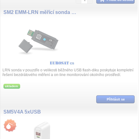
SM2 EMM-LRN měřící sonda LoRa
LRN sonda v pouzdře o velikosti běžného USB flash-diku poskytuje kompletní
řešení bezdrátového měření a on-line monitorování okolního prostředí.
skladem
Přihlásit se
SM5V4A 5xUSB