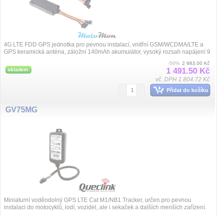
4G LTE FDD GPS jednotka pro pevnou instalací, vnitřní GSM/WCDMA/LTE a
GPS keramická anténa, záložní 140mAh akumulátor, vysoký rozsah napájení 9
až 72VDC,...
-50%
2 983.00 Kč
1 491.50 Kč
skladem
vč. DPH 1 804.72 Kč
Přidat do košíku
GV75MG
Miniaturní voděodolný GPS LTE Cat M1/NB1 Tracker, určen pro pevnou
instalaci do motocyklů, lodí, vozidel, ale i sekaček a dalších menších zařízení.
Obsahuje zálo...