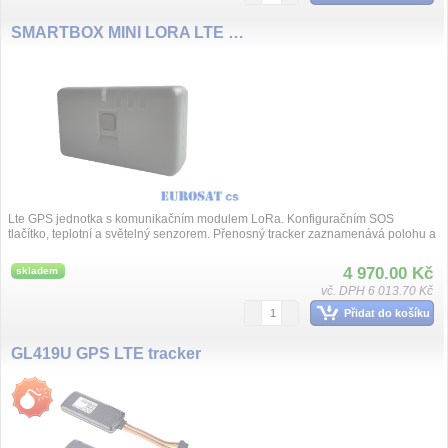
SMARTBOX MINI LORA LTE Lora GPS tracker
Lte GPS jednotka s komunikačním modulem LoRa. Konfiguračním SOS
tlačítko, teplotní a světelný senzorem. Přenosný tracker zaznamenává polohu a
zasílá tyt...
4 970.00 Kč
skladem
vč. DPH 6 013.70 Kč
Přidat do košíku
GL419U GPS LTE tracker