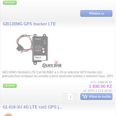
skladem
Přihlásit se
GB130MG GPS tracker LTE
GB130MG Globální LTE Cat M1/NB2 a s 2G je výkonný GPS tracker pro
jednoduchou instalací do vozidla a jeho sledování polohy v reálném čase. GPS
pozice je...
-50%
3 660.00 Kč
1 830.00 Kč
skladem
vč. DPH 2 214.30 Kč
Přidat do košíku
GL419-3U 4G LTE cat1 GPS jednotka 9 - 72 VDC