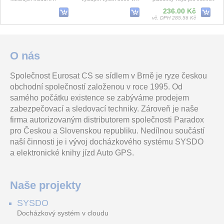
telefonům GXV3350,
2700 W, 6x baterie 12 V/9
věcí, napájení 230VAC,
236.00 Kč
GXV3450. GRP2615 a
Ah
zatížení kontaktu 1
vč. DPH 285.56 Kč
GRP2624
Kryt/Maketa - Ajax HomeSiren Fibra (30860)_white
H20ZAME-5F-M (ST)
SYSFX9 SYSDO START10 terminál + SYSDO
O nás
Společnost Eurosat CS se sídlem v Brně je ryze českou
Náhradní kryt/Maketa - Ajax
ZOOM objektiv s F1.6
SYSDO START10 -
obchodní společností založenou v roce 1995. Od
HomeSiren Fibra white
automatickou clonou VS,
zvýhodněná sada čtečky
ohnisková vzdálenost 12,0 -
SYSFX9 a licence SYSDO -
samého počátku existence se zabýváme prodejem
9 950.00 Kč
240,0 mm, motorizované o
10 osob na 6 měsíců.Vyčítà
vč. DPH 12 039.50 Kč
zabezpečovací a sledovací techniky. Zároveň je naše
firma autorizovaným distributorem společnosti Paradox
DP721RT
MAVM250T 250x290x80 Toroid 30VA
MS-C5364-FIPE/M NDAA 5MP/30fps ZOOM 2.7~13.5mm
pro Českou a Slovenskou republiku. Nedílnou součástí
naší činnosti je i vývoj docházkového systému SYSDO
a elektronické knihy jízd Auto GPS.
Opticko-teplotní požární
Kryt ústředny 250 x 290 x
NDAA AI 5MP IP MINI
hlásič s relé pro EZS
80 mm s instalovaným
kompakt kamera
Toroidním transformátorem
2592x1944/30fps, SMART
Naše projekty
18/30 VA, ochranný ko
IR přísvit 50m, VF motorový
objektiv 2.
SYSDO
H10ZME-5F (WX)
IP Verso - Rám pro instalaci do zdi, 1 modul - černý
DS-D5043QE
Docházkový systém v cloudu