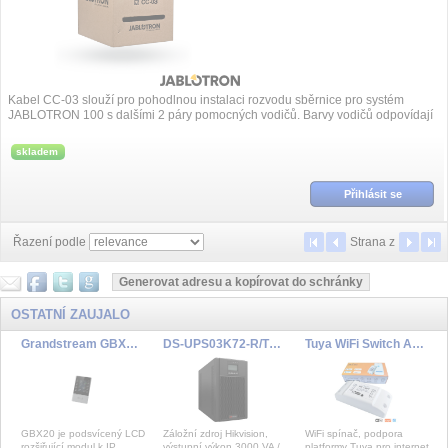
Kabel CC-03 slouží pro pohodlnou instalaci rozvodu sběrnice pro systém
JABLOTRON 100 s dalšími 2 páry pomocných vodičů. Barvy vodičů odpovídají
barevnému zna...
skladem
Přihlásit se
Řazení podle
Strana
z
OSTATNÍ ZAUJALO
Grandstream GBX20 rozšiřují modul
DS-UPS03K72-R/TS/EU/IEC(2YUPS,1YBatt)
Tuya WiFi Switch AC1
GBX20 je podsvícený LCD
Záložní zdroj Hikvision,
WiFi spínač, podpora
rozšiřující modul k IP
výstupní výkon 3000 VA /
platformy Tuya pro internet