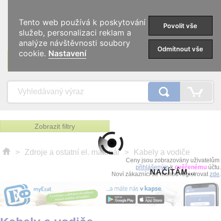
0
Tento web používá k poskytování
Povolit vše
služeb, personalizaci reklam a
analýze návštěvnosti soubory
Odmítnout vše
cookie.
Nastavení
KATEGORIE
Zobrazit filtry
>
Zdroje a ostatní el. materiál
>
Kabely a vodiče
Ceny jsou zobrazovány uživatelům
přihlášeným
k
ověřenému
účtu.
NAČÍTÁM...
Noví zákaznící se mohou registrovat
zde
.