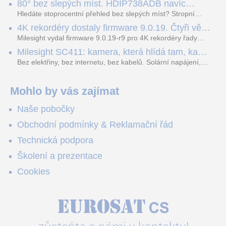
80° bez slepých míst. HDIP738ADB navíc
dopravních přestupků. Tento systém, poháněný
streamuje na YouTube – bez PC.
sofistikovanými algoritmy umělé inteligence (AI), je navržen
Hledáte stoprocentní přehled bez slepých míst? Stropní
tak, aby poskytoval komplexní nástroje pro vymáhání
panoramatická kamera HDIP738ADB skládá obraz ze dvou
4K rekordéry dostaly firmware 9.0.19. Čtyři věci,
dopravních předpisů, zvyšoval bezpečnost na silnicích a
4MP senzorů SONY do jednoho čistého 180° záběru bez
které musíte vědět.
optimalizoval plynulost dopravy v moderních městech.
zkreslení. K tomu přidává AI detekci osob a vozidel,
Milesight vydal firmware 9.0.19-r9 pro 4K rekordéry řady
obousměrný zvuk a unikátní možnost přímého vysílání na
H.265. Pokud tyhle systémy instalujete, jsou tu čtyři věci,
Milesight SC411: kamera, která hlídá tam, kam
YouTube – bez běžícího počítače.
které vám zjednoduší práci – a jedna z nich vám ušetří
kabel nedosáhne
spoustu zbytečných výjezdů k zákazníkům.
Bez elektřiny, bez internetu, bez kabelů. Solární napájení,
4G LTE a trojitá detekce PIR × AOV × AI hlídají staveniště,
pole i odlehlé objekty – a alarm s důkazem pošlou rovnou na
váš telefon. Podívejte se na video.
Mohlo by vás zajímat
Naše pobočky
Obchodní podmínky & Reklamační řád
Technická podpora
Školení a prezentace
Cookies