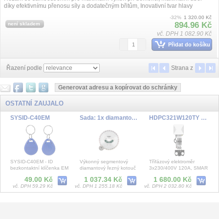
díky efektivnímu přenosu síly a dodatečným břitům, Inovativní tvar hlavy
spolehlivě...
-32%
1 320.00 Kč
894.96 Kč
není skladem
vč. DPH 1 082.90 Kč
Přidat do košíku
Řazení podle
Strana
z
OSTATNÍ ZAUJALO
SYSID-C40EM
Sada: 1x diamantový řezný kotouč 230x22,23mm, „UP“+ 1x rychloupínací matice M 14
HDPC321W120TY Třífázový elektroměr, 3X230/400VA, 120A
SYSID-C40EM - ID
Výkonný segmentový
Třífázový elektroměr
bezkontaktní klíčenka EM
diamantový řezný kotouč
3x230/400V 120A, SMAR
Emarine 125 kHz
pro agresivní, rychlé řezání
WiFi Tuya Energy, nepřímé
49.00 Kč
1 037.34 Kč
1 680.00 Kč
tvrdých materià
měření pomocí trans
vč. DPH 59.29 Kč
vč. DPH 1 255.18 Kč
vč. DPH 2 032.80 Kč
SYSDO report na míru
KHE 2645 Q kombinované kladivo
Konektor pro solární panely MC4 rozbočení 1x zdířka,5x konektor