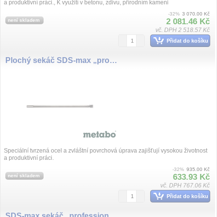
a produktivní práci., K využití v betonu, zdivu, přírodním kameni
-32%
3 070.00 Kč
2 081.46 Kč
není skladem
vč. DPH 2 518.57 Kč
Přidat do košíku
Plochý sekáč SDS-max „professional“ 600 mm
Speciální tvrzená ocel a zvláštní povrchová úprava zajišťují vysokou životnost
a produktivní práci.
-32%
935.00 Kč
633.93 Kč
není skladem
vč. DPH 767.06 Kč
Přidat do košíku
SDS-max sekáč „professional premium“ 400 mm