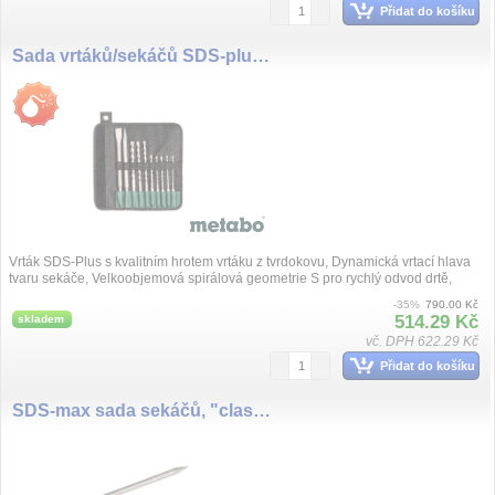
Přidat do košíku
Sada vrtáků/sekáčů SDS-plus SP, 10dílná
Vrták SDS-Plus s kvalitním hrotem vrtáku z tvrdokovu, Dynamická vrtací hlava
tvaru sekáče, Velkoobjemová spirálová geometrie S pro rychlý odvod drtě,
Dobr...
-35%
790.00 Kč
514.29 Kč
skladem
vč. DPH 622.29 Kč
Přidat do košíku
SDS-max sada sekáčů, "classic", 3dílná