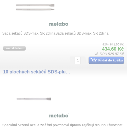
Sada sekáčů SDS-max, SP, 2dílnáSada sekáčů SDS-max, SP, 2dílná
-32%
641.00 Kč
434.60 Kč
není skladem
vč. DPH 525.87 Kč
Přidat do košíku
10 plochých sekáčů SDS-plus „professional“ 250 x 20 mm
Speciální tvrzená ocel a zvláštní povrchová úprava zajišťují dlouhou životnost