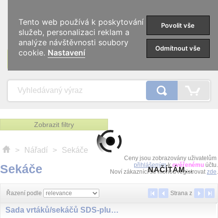
0
Tento web používá k poskytování
Povolit vše
služeb, personalizaci reklam a
analýze návštěvnosti soubory
Odmítnout vše
cookie.
Nastavení
KATEGORIE
Zobrazit filtry
>
Nářadí
>
Sekáče
Ceny jsou zobrazovány uživatelům
přihlášeným
k
ověřenému
účtu.
Sekáče
NAČÍTÁM...
Noví zákaznící se mohou registrovat
zde
.
Řazení podle
Strana
z
Sada vrtáků/sekáčů SDS-plus SP, 17dílná, v hliníkovém kufru