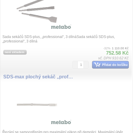
Sada sekáčů SDS-plus, „professional“, 3 dílnáSada sekáčů SDS-plus,
„professional“, 3 dílná
-32%
1 110.00 Kč
752.58 Kč
není skladem
vč. DPH 910.62 Kč
Přidat do košíku
SDS-max plochý sekáč „professional premium“ 400 x 25 mm
Řezání se samoostřením pro maximální výkon při demolici, Maximální úběr