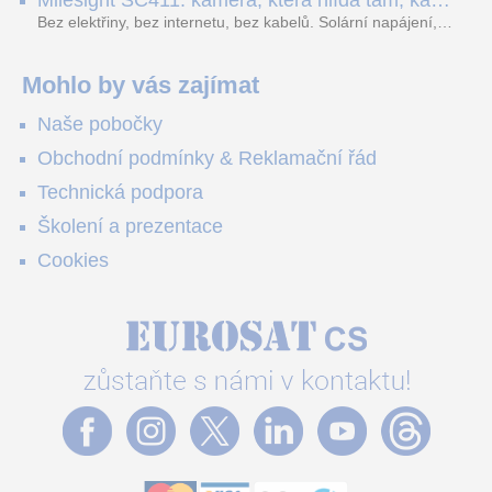
Milesight SC411: kamera, která hlídá tam, kam
YouTube – bez běžícího počítače.
které vám zjednoduší práci – a jedna z nich vám ušetří
kabel nedosáhne
spoustu zbytečných výjezdů k zákazníkům.
Bez elektřiny, bez internetu, bez kabelů. Solární napájení,
4G LTE a trojitá detekce PIR × AOV × AI hlídají staveniště,
pole i odlehlé objekty – a alarm s důkazem pošlou rovnou na
váš telefon. Podívejte se na video.
Mohlo by vás zajímat
Naše pobočky
Obchodní podmínky & Reklamační řád
Technická podpora
Školení a prezentace
Cookies