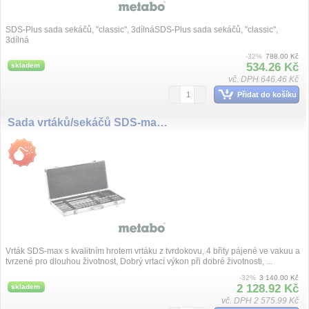
SDS-Plus sada sekáčů, "classic", 3dílnáSDS-Plus sada sekáčů, "classic",
3dílná
-32%
788.00 Kč
534.26 Kč
skladem
vč. DPH 646.46 Kč
Přidat do košíku
Sada vrtáků/sekáčů SDS-max SP, 7dílná
Vrták SDS-max s kvalitním hrotem vrtáku z tvrdokovu, 4 břity pájené ve vakuu a
tvrzené pro dlouhou životnost, Dobrý vrtací výkon při dobré životnosti, ...
-32%
3 140.00 Kč
2 128.92 Kč
skladem
vč. DPH 2 575.99 Kč