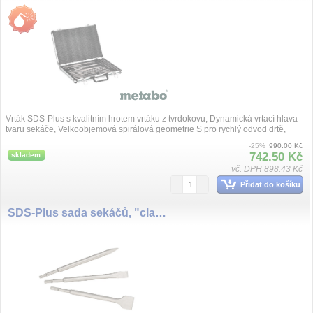
Vrták SDS-Plus s kvalitním hrotem vrtáku z tvrdokovu, Dynamická vrtací hlava
tvaru sekáče, Velkoobjemová spirálová geometrie S pro rychlý odvod drtě,
Dobr...
-25%
990.00 Kč
742.50 Kč
skladem
vč. DPH 898.43 Kč
Přidat do košíku
SDS-Plus sada sekáčů, "classic", 3dílná