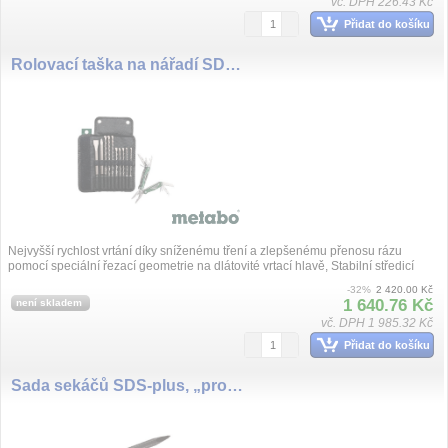
vč. DPH 226.43 Kč
Přidat do košíku
Rolovací taška na nářadí SDS-plus Pro 4 vrtáky / sekáče 10dílná, set (včetně víceúčelového nástroje)
Nejvyšší rychlost vrtání díky sníženému tření a zlepšenému přenosu rázu
pomocí speciální řezací geometrie na dlátovité vrtací hlavě, Stabilní středicí
hrot ...
-32%
2 420.00 Kč
1 640.76 Kč
není skladem
vč. DPH 1 985.32 Kč
Přidat do košíku
Sada sekáčů SDS-plus, „professional“, 3 dílná