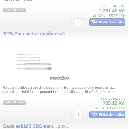
-32%
1 890.00 Kč
1 281.42 Kč
není skladem
vč. DPH 1 550.52 Kč
Přidat do košíku
SDS-Plus sada vrtáků/sekáčů 5dílná
Nejvyšší rychlost vrtání díky sníženému tření a zlepšenému přenosu rázu
pomocí speciální řezací geometrie na dlátovité vrtací hlavě, Stabilní středicí
hrot ...
-32%
1 040.00 Kč
705.12 Kč
není skladem
vč. DPH 853.20 Kč
Přidat do košíku
Sada sekáčů SDS-max, „professional“, 5 dílná