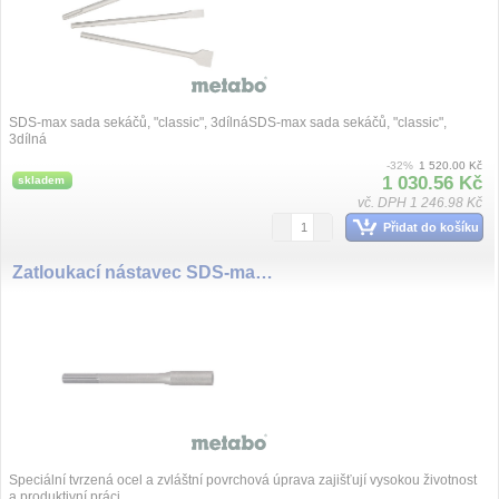
SDS-max sada sekáčů, "classic", 3dílnáSDS-max sada sekáčů, "classic",
3dílná
-32%
1 520.00 Kč
1 030.56 Kč
skladem
vč. DPH 1 246.98 Kč
Přidat do košíku
Zatloukací nástavec SDS-max 260 x 16,5 mm
Speciální tvrzená ocel a zvláštní povrchová úprava zajišťují vysokou životnost
a produktivní práci.