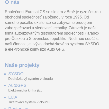
O nás
Společnost Eurosat CS se sídlem v Brně je ryze českou
Kombinované kladivo se 3
Konektor pro solární panely
obchodní společností založenou v roce 1995. Od
funkcemi: Vrtání s
MC4 rozbočení 1x zdířka,5x
příklepem, vrtání a sekání,
konektor
samého počátku existence se zabýváme prodejem
3 002.06 Kč
Metabo Quick: rychl
vč. DPH 3 632.49 Kč
zabezpečovací a sledovací techniky. Zároveň je naše
firma autorizovaným distributorem společnosti Paradox
SAM-253.10
DS-7608NXI-K2/8P (D)
UPS123606F2F1
pro Českou a Slovenskou republiku. Nedílnou součástí
naší činnosti je i vývoj docházkového systému SYSDO
a elektronické knihy jízd Auto GPS.
Inverzní samolepka ALARM
Hikvision DS-7608NXI-
akumulátor CSB HR1224W
80x50mm
K2/8P(D) je 8 kanálový NVR
F2 (12V/6,4Ah)
pro IP kamery s technologií
Naše projekty
AcuSenseAcuSense tech
SYSDO
DB951
SMARTBOX MINI LTE GPS tracker
ESL-E102A-N
Docházkový systém v cloudu
AutoGPS
Elektronická kniha jízd
EDA
Montážní základna pro
Lte GPS jednotka s
Štítek, elektronický, 10,2"
Tiketovací systém v cloudu
izolátor IU950
konfiguračním SOS
displej, 960×640,
tlačítkem, teplotním a
černá/bílá/červená barva,
Routeplan
světelným senzorem.
LED indikáto