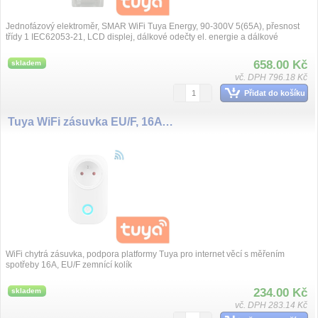
Jednofázový elektroměr, SMAR WiFi Tuya Energy, 90-300V 5(65A), přesnost
třídy 1 IEC62053-21, LCD displej, dálkové odečty el. energie a dálkové
spínání, v...
658.00 Kč
skladem
vč. DPH 796.18 Kč
Přidat do košíku
Tuya WiFi zásuvka EU/F, 16A měření spotřeby
WiFi chytrá zásuvka, podpora platformy Tuya pro internet věcí s měřením
spotřeby 16A, EU/F zemnící kolík
234.00 Kč
skladem
vč. DPH 283.14 Kč