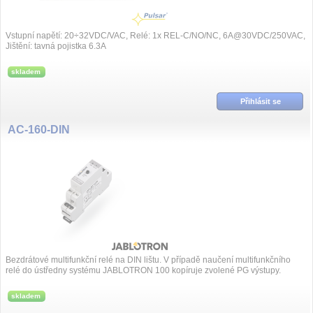
Vstupní napětí: 20÷32VDC/VAC, Relé: 1x REL-C/NO/NC, 6A@30VDC/250VAC,
Jištění: tavná pojistka 6.3A
skladem
Přihlásit se
AC-160-DIN
Bezdrátové multifunkční relé na DIN lištu. V případě naučení multifunkčního
relé do ústředny systému JABLOTRON 100 kopíruje zvolené PG výstupy.
skladem