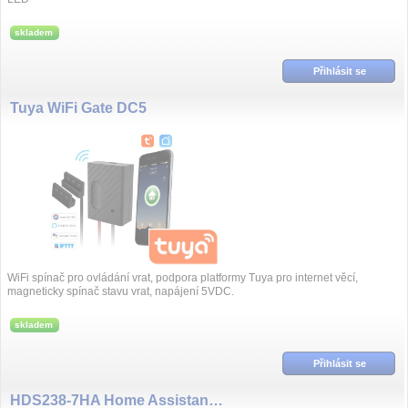
skladem
Přihlásit se
Tuya WiFi Gate DC5
WiFi spínač pro ovládání vrat, podpora platformy Tuya pro internet věcí,
magneticky spínač stavu vrat, napájení 5VDC.
skladem
Přihlásit se
HDS238-7HA Home Assistant, SENZORA WiFi 3F el. meter, 3X230/400V 80A, LCD display