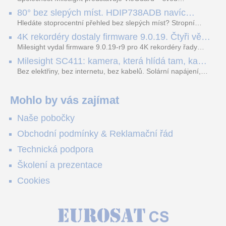
nejnovější proprietární technologii pro pokročilou detekci
80° bez slepých míst. HDIP738ADB navíc
dopravních přestupků. Tento systém, poháněný
streamuje na YouTube – bez PC.
sofistikovanými algoritmy umělé inteligence (AI), je navržen
Hledáte stoprocentní přehled bez slepých míst? Stropní
tak, aby poskytoval komplexní nástroje pro vymáhání
panoramatická kamera HDIP738ADB skládá obraz ze dvou
4K rekordéry dostaly firmware 9.0.19. Čtyři věci,
dopravních předpisů, zvyšoval bezpečnost na silnicích a
4MP senzorů SONY do jednoho čistého 180° záběru bez
které musíte vědět.
optimalizoval plynulost dopravy v moderních městech.
zkreslení. K tomu přidává AI detekci osob a vozidel,
Milesight vydal firmware 9.0.19-r9 pro 4K rekordéry řady
obousměrný zvuk a unikátní možnost přímého vysílání na
H.265. Pokud tyhle systémy instalujete, jsou tu čtyři věci,
Milesight SC411: kamera, která hlídá tam, kam
YouTube – bez běžícího počítače.
které vám zjednoduší práci – a jedna z nich vám ušetří
kabel nedosáhne
spoustu zbytečných výjezdů k zákazníkům.
Bez elektřiny, bez internetu, bez kabelů. Solární napájení,
4G LTE a trojitá detekce PIR × AOV × AI hlídají staveniště,
pole i odlehlé objekty – a alarm s důkazem pošlou rovnou na
váš telefon. Podívejte se na video.
Mohlo by vás zajímat
Naše pobočky
Obchodní podmínky & Reklamační řád
Technická podpora
Školení a prezentace
Cookies