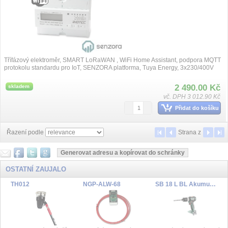
Třífázový elektroměr, SMART LoRaWAN , WiFi Home Assistant, podpora MQTT
protokolu standardu pro IoT, SENZORA platforma, Tuya Energy, 3x230/400V
10(80A), přes...
2 490.00 Kč
skladem
vč. DPH 3 012.90 Kč
Přidat do košíku
Řazení podle
Strana
z
OSTATNÍ ZAUJALO
TH012
NGP-ALW-68
SB 18 L BL Akumulátorová příklepová vrtačka