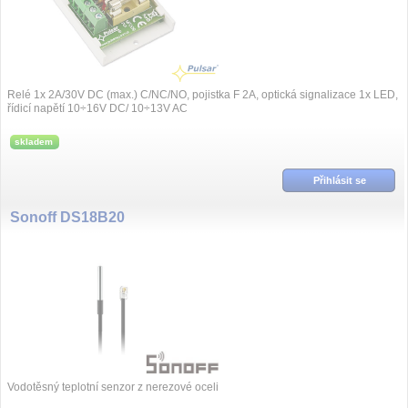
Relé 1x 2A/30V DC (max.) C/NC/NO, pojistka F 2A, optická signalizace 1x LED,
řídicí napětí 10÷16V DC/ 10÷13V AC
skladem
Přihlásit se
Sonoff DS18B20
Vodotěsný teplotní senzor z nerezové oceli