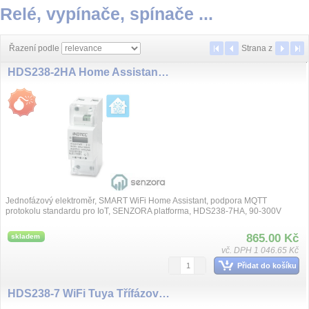
Relé, vypínače, spínače ...
Řazení podle
Strana
z
HDS238-2HA Home Assistant, SENZORA WiFi jednofázový elektroměr el. meter, 65A, LCD display
Jednofázový elektroměr, SMART WiFi Home Assistant, podpora MQTT
protokolu standardu pro IoT, SENZORA platforma, HDS238-7HA, 90-300V
5(65A), přesnost tří...
865.00 Kč
skladem
vč. DPH 1 046.65 Kč
Přidat do košíku
HDS238-7 WiFi Tuya Třífázový elektroměr