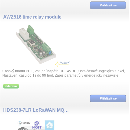
Přihlásit se
AWZ516 time relay module
Časový modul PC1, Vstupní napětí: 10÷14VDC, Osm časově-logických funkcí,
Nastavení času od 1s do 99 hod, Zápis parametrů v energeticky nezávislé
trvalé paměti, ...
skladem
Přihlásit se
HDS238-7LR LoRaWAN MQTT, SENZORA WiFi třífázový elektroměr, 3X230/400V 80A, LCD display