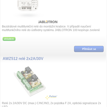
Bezdrátové multifunkční relé do montážní krabice. V případě naučení
multifunkčního relé do ústředny systému JABLOTRON 100 kopíruje zvolené
PG výstupy....
skladem
Přihlásit se
AWZ512 relé 2x2A/30V
Relé 2x 2A/30V DC (max.) C/NC/NO, 2x pojistka F 2A, optická signalizace 2x
LED