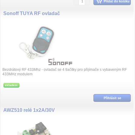
Přidat do košíku
Sonoff TUYA RF ovladač
Bezdrátový RF 433Mhz - ovladač se 4 tlačítky pro přijímače s vybaveným RF
433MHz modulem
skladem
Přihlásit se
AWZ510 relé 1x2A/30V