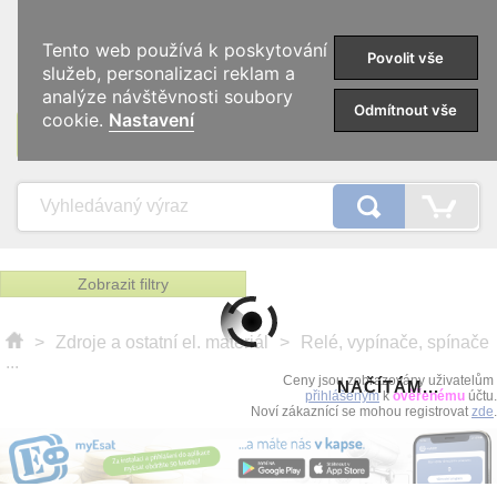
0
Tento web používá k poskytování
Povolit vše
služeb, personalizaci reklam a
analýze návštěvnosti soubory
Odmítnout vše
cookie.
Nastavení
KATEGORIE
Zobrazit filtry
>
Zdroje a ostatní el. materiál
>
Relé, vypínače, spínače
...
Ceny jsou zobrazovány uživatelům
NAČÍTÁM...
přihlášeným
k
ověřenému
účtu.
Noví zákaznící se mohou registrovat
zde
.