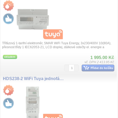
Třífázový 1-tarifní elektroměr, SMAR WiFi Tuya Energy, 3x230/400V 10(80A),
přesnost třídy 1 IEC62053-21, LCD displej, dálkové odečty el. energie a
dálkové s...
1 995.00 Kč
skladem
vč. DPH 2 413.95 Kč
Přidat do košíku
HDS238-2 WiFi Tuya jednofázový elektroměr