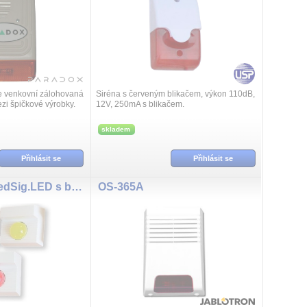
 venkovní zálohovaná
Siréna s červeným blikačem, výkon 110dB,
ezi špičkové výrobky.
12V, 250mA s blikačem.
PORT, který umožňuje
 informace o stavu ...
skladem
Přihlásit se
Přihlásit se
ART1490BZRedSig.LED s bzucakem
OS-365A