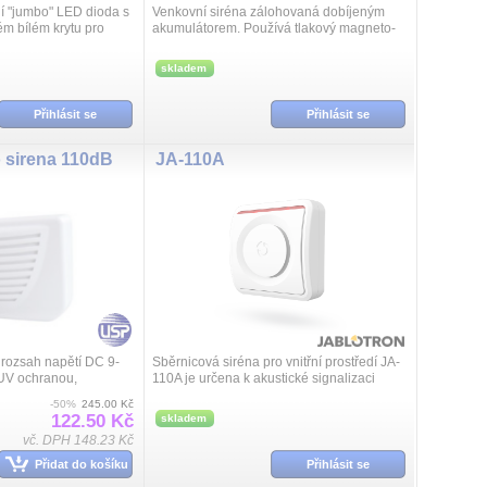
í "jumbo" LED dioda s
Venkovní siréna zálohovaná dobíjeným
m bílém krytu pro
akumulátorem. Používá tlakový magneto-
dynamický reproduktor. Verze 365A je
vhodnější pro osamocené domy.
skladem
Přihlásit se
Přihlásit se
 sirena 110dB
JA-110A
 rozsah napětí DC 9-
Sběrnicová siréna pro vnitřní prostředí JA-
UV ochranou,
110A je určena k akustické signalizaci
135 × 96 x 45mm
poplachu, dále příchodového a
-50%
245.00 Kč
odchodového zpoždění a aktivace
122.50 Kč
skladem
výstupů...
vč. DPH 148.23 Kč
Přidat do košíku
Přihlásit se