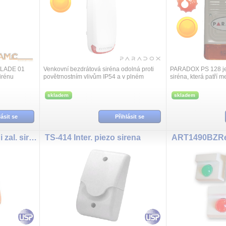
BLADE 01
Venkovní bezdrátová siréna odolná proti
PARADOX PS 128 je
irénu
povětrnostním vlivům IP54 a v plném
siréna, která patří m
50131-
rozsahu bezdrátově kontrolována s
Obsahuje výstup RE
vestavěnou světelnou signalizací a
předávat do ústředny
skladem
skladem
bezdrátovým ...
lásit se
Přihlásit se
BELLA-3EU Venkovni zal. sirena
TS-414 Inter. piezo sirena