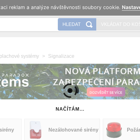
zaci reklam a analýze návštěvnosti soubory cookie.
Nastav
Naše 
HLEDAT
VKLÁDAT DO KO
plachové systémy
>
Signalizace
NAČÍTÁM...
sirény
Nezálohované sirény
Požár