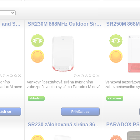
CM1M 868MHz Chime and Sound Player
SR230M 868MHz Outdoor Siren 100dBA
idního
Venkovní bezdrátová siréna hybridního
Venkovní bezdrátová
radox M nové
zabezpečovacího systému Paradox M nové
zabezpečovacího s
zdrátově
generace odolná proti povětrnostním
generace odolná pro
ětelnou
vlivům IP54 a v plném rozsahu bezdrátově
vlivům IP54 a v pln
skladem
skladem
ko...
ko...
lásit se
Přihlásit se
SR230 zálohovaná siréna 868MHz
PARADOX PS