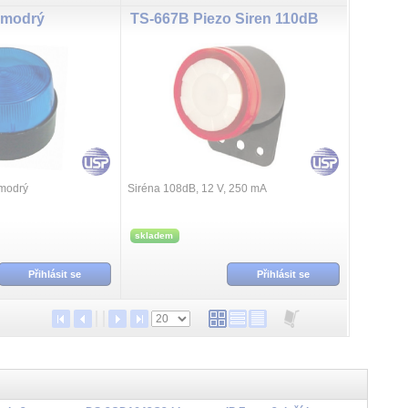
 modrý
TS-667B Piezo Siren 110dB
 modrý
Siréna 108dB, 12 V, 250 mA
skladem
Přihlásit se
Přihlásit se