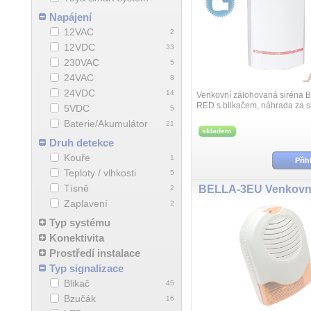
Napájení
12VAC
2
12VDC
33
230VAC
5
24VAC
8
24VDC
14
Venkovní zálohovaná siréna 
RED s blikačem, náhrada za s
5VDC
5
Paradox PS128, vyhovuje EN
Baterie/Akumulátor
21
4/GRADE2.
skladem
Druh detekce
Kouře
1
Přih
Teploty / vlhkosti
5
Tísně
2
Zaplavení
2
Typ systému
Konektivita
Prostředí instalace
Typ signalizace
Blikač
45
Bzučák
16