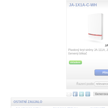
JA-1X1A-C-WH
Plastový kryt sirény JA-111A, J
červený blikač
skladem
Přih
Řazení podle
OSTATNÍ ZAUJALO