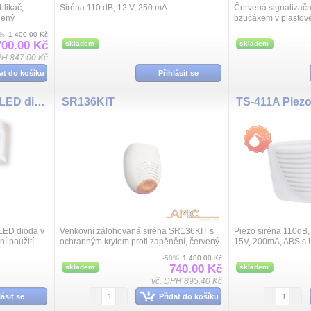
likač,
Siréna 110 dB, 12 V, 250 mA
Červená signalizačn
lený
bzučákem v plastové
 tamper,
vnitřní použití.
0%
1 400.00 Kč
změry 220 ...
700.00 Kč
skladem
skladem
PH 847.00 Kč
at do košíku
Přihlásit se
ART1490CR signaliz.LED dioda
SR136KIT
TS-411A Piezo
 LED dioda v
Venkovní zálohovaná siréna SR136KIT s
Piezo siréna 110dB,
í použití.
ochranným krytem proti zapěnění, červený
15V, 200mA, ABS s 
LED blikač, paměť poplachu, kontrola
tamperem, rozměry 
-50%
1 480.00 Kč
stavu, detekce napájení, certifikát EN5...
740.00 Kč
skladem
skladem
vč. DPH 895.40 Kč
lásit se
Přidat do košíku