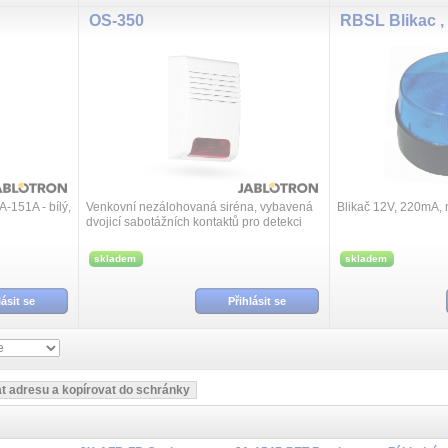
OS-350
RBSL Blikac ,
A-151A - bílý,
Venkovní nezálohovaná siréna, vybavená
Blikač 12V, 220mA,
dvojicí sabotážních kontaktů pro detekci
otevření krytu a stržení sirény ze zdi. V
siréně je integrován výkonný blikač, z...
skladem
skladem
lásit se
Přihlásit se