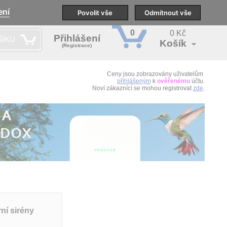
ení
pobočky
Technická podpora
Povolit vše
Školení
Odmítnout vše
CS
0
0 Kč
Přihlášení
ŠÍKU
Košík
(Registrace)
Ceny jsou zobrazovány uživatelům
přihlášeným
k
ověřenému
účtu.
Noví zákaznící se mohou registrovat
zde
.
ní sirény