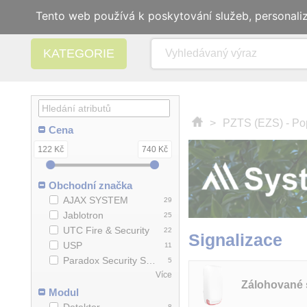
Tento web používá k poskytování služeb, personali
KATEGORIE
>
PZTS (EZS) - Po
Cena
122 Kč
740 Kč
Obchodní značka
AJAX SYSTEM
29
Jablotron
25
UTC Fire & Security
22
Signalizace
USP
11
Paradox Security Systems
5
Více
Zálohované 
Modul
8