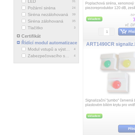
LED
31
Poplachová siréna, xenonový b
Požární siréna
piezoreproduktor 120 dB, zesí
24
polykarbonátový plášť, aktivní
Siréna nezálohovaná
39
-5
ochrana polarity, krytí IP55, ro
skladem
Siréna zálohovaná
35
vč. D
Tlačítko
3
Přid
Certifikát
Řídící modul automatizace
Modul vstupů a výstupů
4
Zabezpečovacího systému
4
Signalizační "jumbo" červená
plastovém bílém krytu pro vnitřn
skladem
Přih