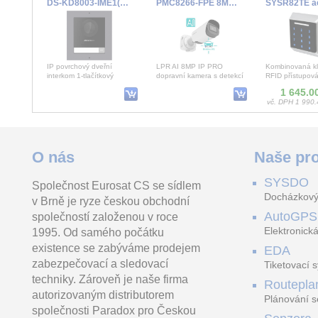
DS-KD8003-IME1(B)/Surface/Europe BV
PMC8266-FPE 8MP/30fps 3.6~10mm dopravní LPR
IP povrchový dveřní
LPR AI 8MP IP PRO
Kombinovaná kl
interkom 1-tlačítkový
dopravní kamera s detekcí
RFID přístupová
oprávněného parkování a
EMemerine kare
1 645.0
rozpoznání SPZ, rozliš
Wiegand 26/32B
vč. DPH 1 990.
IPC-HFW2249T-ZAS-IL-27135
BS 18 akumulátorový vrtací šroubovák
O nás
Naše pro
SYSDO
Společnost Eurosat CS se sídlem
IP kamera, bullet, 2Mpx,
Lehký kompaktní vrtací
Box s bity LC, 
Docházkový
v Brně je ryze českou obchodní
25/30fps, 1/2,8" CMOS,
šroubovák s extrémně
bity LC, 32dílný
H.265+, f=2,7-13,5mm
krátkou konstrukcí pro
AutoGPS
společností založenou v roce
1 464.75 Kč
169.5
(109-30°), WDR, IR + whit
různorodé použití, I
vč. DPH 1 772.35 Kč
vč. DPH 205.
Elektronická
1995. Od samého počátku
existence se zabýváme prodejem
EDA
zabezpečovací a sledovací
Tiketovací 
techniky. Zároveň je naše firma
Routepla
autorizovaným distributorem
Plánování s
společnosti Paradox pro Českou