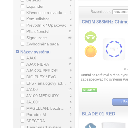
Detektor
Expandér
1
Řazení podle
Klávesnice a ovladače
1
Komunikátor
3
Převodník / Opakovač
4
Příslušenství
11
Signalizace
96
Zvýhodněná sada
1
Název systému
AJAX
18
AJAX FIBRA
11
AJAX SUPERIOR
6
Vnitřní bezdrátová siréna hybr
DIGIPLEX / EVO
1
zabezpečovacího systému Pa
EPS - analogový adresný
1
generace v plném rozsahu be
kontrolována s vestavěnou sv
JA100
13
skladem
sign...
JA100 MERKURY
2
JA100+
5
Přih
MAGELLAN, bezdrátový systém
1
BLADE 01 RED
Paradox M
3
SPECTRA
1
Tuya Smart system
4