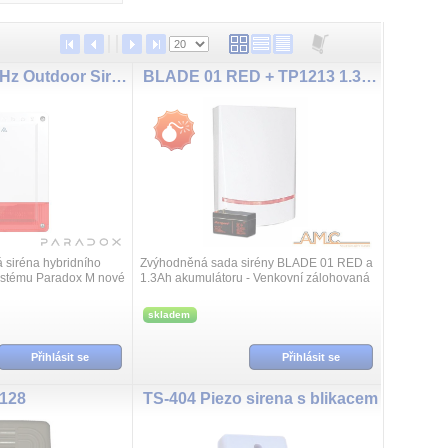
SR250M 868MHz Outdoor Siren 100dBA
BLADE 01 RED + TP1213 1.3Ah 12V
 siréna hybridního
Zvýhodněná sada sirény BLADE 01 RED a
ystému Paradox M nové
1.3Ah akumulátoru - Venkovní zálohovaná
ti povětrnostním
siréna BLADE 01 RED s blikačem, náhrada
ém rozsahu bezdrátově
za sirénu Paradox PS128, vyhovuje EN...
skladem
Přihlásit se
Přihlásit se
128
TS-404 Piezo sirena s blikacem