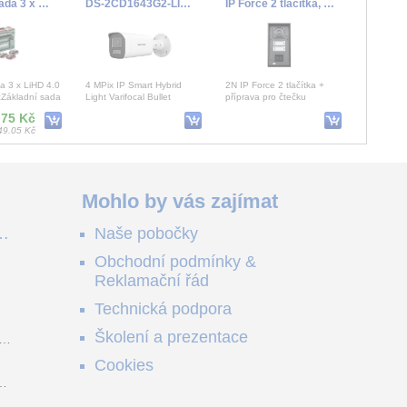
Základní sada 3 x LiHD 4.0 Ah + Metaloc
DS-2CD1643G2-LIZSU(2.8-12mm)
IP Force 2 tlačítka, příprava pro čtečku, 10W reproduktor
a 3 x LiHD 4.0
4 MPix IP Smart Hybrid
2N IP Force 2 tlačítka +
cZákladní sada
Light Varifocal Bullet
příprava pro čtečku
 Ah +
kamera; IR50m, Alarm,
.75 Kč
nické paramet
Audio, IP67
49.05 Kč
Mohlo by vás zajímat
ě
Naše pobočky
e
Obchodní podmínky &
e
Reklamační řád
me
no
Technická podpora
ši
Školení a prezentace
o
Cookies
m
z