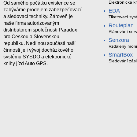
Elektronická kn
Od samého počátku existence se
zabýváme prodejem zabezpečovací
EDA
a sledovací techniky. Zároveň je
Tiketovací sys
naše firma autorizovaným
Routeplan
distributorem společnosti Paradox
Plánování serv
pro Českou a Slovenskou
Senzora
republiku. Nedílnou součástí naší
Vzdálený moni
činnosti je i vývoj docházkového
LoRaWAN
SmartBox
systému SYSDO a elektronické
Sledování zási
knihy jízd Auto GPS.
trasách