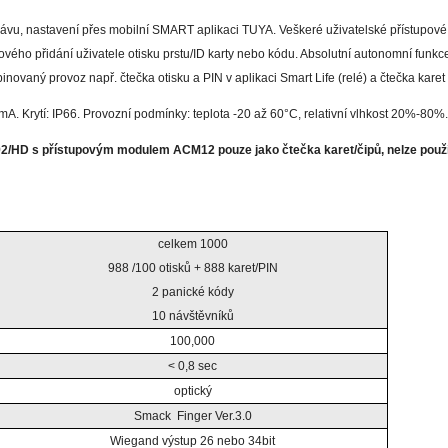
rávu, nastavení přes mobilní SMART aplikaci TUYA. Veškeré uživatelské přístupové 
ového přidání uživatele otisku prstu/ID karty nebo kódu. Absolutní autonomní funkc
ovaný provoz např. čtečka otisku a PIN v aplikaci Smart Life (relé) a čtečka k
 Krytí: IP66. Provozní podmínky: teplota -20 až 60°C, relativní vlhkost 20%-80%.
D s přístupovým modulem ACM12 pouze jako čtečka karet/čipů, nelze použít 
celkem 1000
988 /100 otisků + 888 karet/PIN
2 panické kódy
10 návštěvníků
100,000
< 0,8 sec
optický
Smack Finger Ver.3.0
Wiegand výstup 26 nebo 34bit