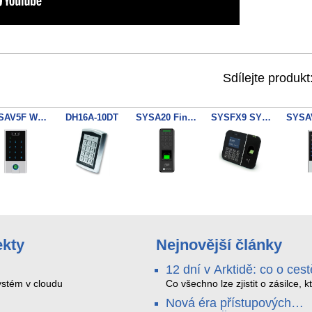
Sdílejte produkt
SYSAV5F WiFi Tuya Face/Finger/Key/EM+MF Reader WG
DH16A-10DT
SYSA20 Finger/Key/EM Reader
SYSFX9 SYSDO docházkový a přístupový terminál
ekty
Nejnovější články
12 dní v Arktidě: co o cest
na Nordkapp řekla data z
stém v cloudu
Co všechno lze zjistit o zásilce, k
během dvanácti dní projede Arkt
SMARTBOX 2 MAX
Nová éra přístupových
SMARTBOX 2 MAX jsme vzali na