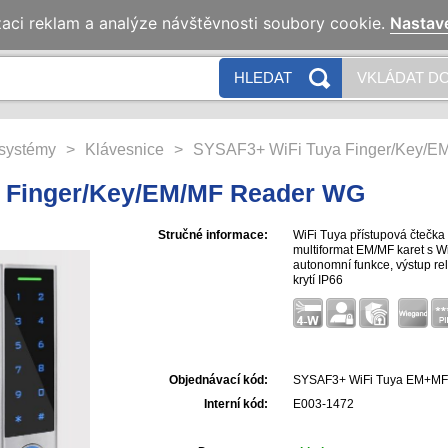
zaci reklam a analýze návštěvnosti soubory cookie.
Nastav
HLEDAT
VKLÁDAT DO
systémy
>
Klávesnice
>
SYSAF3+ WiFi Tuya Finger/Key/E
 Finger/Key/EM/MF Reader WG
Stručné informace:
WiFi Tuya přístupová čtečka 
multiformat EM/MF karet s W
autonomní funkce, výstup r
krytí IP66
Objednávací kód:
SYSAF3+ WiFi Tuya EM+MF
Interní kód:
E003-1472