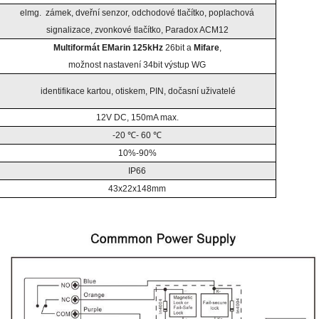
elmg. zámek, dveřní senzor, odchodové tlačítko, poplachová
signalizace, zvonkové tlačítko, Paradox ACM12
Multiformát EMarin 125kHz
26bit a
Mifare
,
možnost nastavení 34bit výstup WG
identifikace kartou, otiskem, PIN, dočasní uživatelé
12V DC, 150mA max.
-20 ℃- 60 ℃
10%-90%
IP66
43x22x148mm