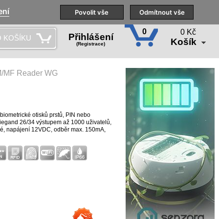
ení
Naše pobočky
Technická podpora
Povolit vše
Školení
Odmítnout vše
CS
0
0 Kč
Přihlášení
 KOŠÍKU
Košík
(Registrace)
M/MF Reader WG
biometrické otisků prstů, PIN nebo
iegand 26/34 výstupem až 1000 uživatelů,
elé, napájení 12VDC, odběr max. 150mA,