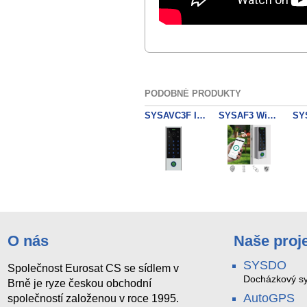
PODOBNÉ PRODUKTY
SYSAVC3F Interkom WiFi Tuya Finger/Key/EM Reader WG
SYSAF3 WiFi Tuya Finger/Key/EM Reader WG
SYSAD3 Bluetooth Key box Tuya Finger/Key/MF
SYSFX9 SYSDO START10 terminál + SYSDO
O nás
Naše proj
SYSDO
Společnost Eurosat CS se sídlem v
Docházkový sy
Brně je ryze českou obchodní
AutoGPS
společností založenou v roce 1995.