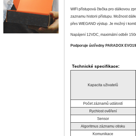
WIFI přístupová čtečka pro dálkovou zp
zaznamu historii přístupu. Možnost dálk
přes WIEGAND výstup. Je možný i kombin
Napájení 12VDC, maximální odběr 150mA.
Podporuje ústředny PARADOX EVO192/H
Technické specifikace:
Kapacita uživatelů
Počet záznamů událostí
Rychlost ověření
Sensor
Algoritmus záznamu otisku
Komunikace