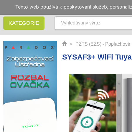
Tento web používá k poskytování služeb, personali
KATEGORIE
>
PZTS (EZS) - Poplachové 
SYSAF3+ WiFi Tuya