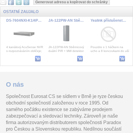
OSTATNÍ ZAUJALO
DS-7604NXI-K1/4P(D)
JA-122PW-AN Sběrnicový duální PIR + MW detektor pohybu - antracitový
Yealink příslušenství sada háček na ucho a koncovky do uší pro WH63/67
4 kanálový AcuSense NVR
JA-122PW-AN Sběrnicový
Pouzdro s 1 háčkem na
s rozpoznáváním obličeje;
duální PIR + MW detektor
ucho a 8 koncovkami do uší
4xPoE, Alarm
pohybu - antracitový
pro WH63 a WH67 .
Yealink MeetingDisplay 86
Yealink WH66 Dual Teams DECT základna s dotykovým LCD a s náhlavní soupravou na obě uši pro Teams
MAC-HOME DVB-T dig. modulator
O nás
Společnost Eurosat CS se sídlem v Brně je ryze českou
Displej pro jednotný systém
Yealink WH66 DUAL je
Digitální DVB-T modulátor
obchodní společností založenou v roce 1995. Od
MTR; MeetingDisplay je
špičková bezdrátová DECT
AV signálů v TV pásmu 474
navržen speciálně pro
náhlavní souprava na obě
až 858MHz. Výstupní signál
samého počátku existence se zabýváme prodejem
systém Yealink MTR a
uši , která otevír
je plně ko
zabezpečovací a sledovací techniky. Zároveň je naše
firma autorizovaným distributorem společnosti Paradox
HDS238-2LR LoRaWAN MQTT WiFI, SENZORA WiFi jednofázový elektroměr, 65A, LCD display
SIP-404/5 Redwall-V PIR detektor
2WPGM 868MHz
pro Českou a Slovenskou republiku. Nedílnou součástí