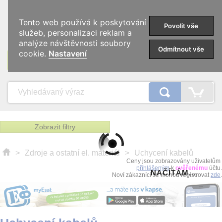
0
Tento web používá k poskytování
Povolit vše
služeb, personalizaci reklam a
analýze návštěvnosti soubory
Odmítnout vše
cookie.
Nastavení
KATEGORIE
Zobrazit filtry
>
Zdroje a ostatní el. materiál
>
Uchycení kabelů
Ceny jsou zobrazovány uživatelům
přihlášeným
k
ověřenému
účtu.
NAČÍTÁM...
Noví zákaznící se mohou registrovat
zde
.