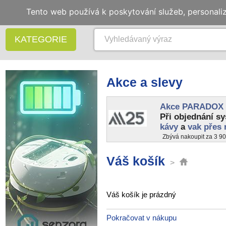
Tento web používá k poskytování služeb, personali
KATEGORIE
Akce a slevy
Akce PARADOX
Při objednání s
kávy
a
vak přes
Zbývá nakoupit za 3 90
Váš košík
>
Váš košík je prázdný
Pokračovat v nákupu