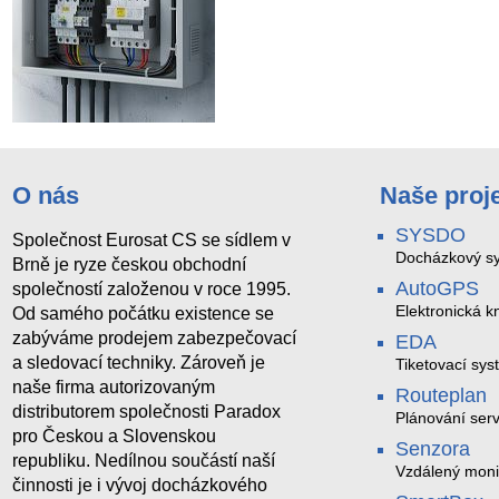
O nás
Naše proj
SYSDO
Společnost Eurosat CS se sídlem v
Docházkový sy
Brně je ryze českou obchodní
AutoGPS
společností založenou v roce 1995.
Elektronická kn
Od samého počátku existence se
zabýváme prodejem zabezpečovací
EDA
a sledovací techniky. Zároveň je
Tiketovací sys
naše firma autorizovaným
Routeplan
distributorem společnosti Paradox
Plánování serv
pro Českou a Slovenskou
Senzora
republiku. Nedílnou součástí naší
Vzdálený moni
činnosti je i vývoj docházkového
LoRaWAN