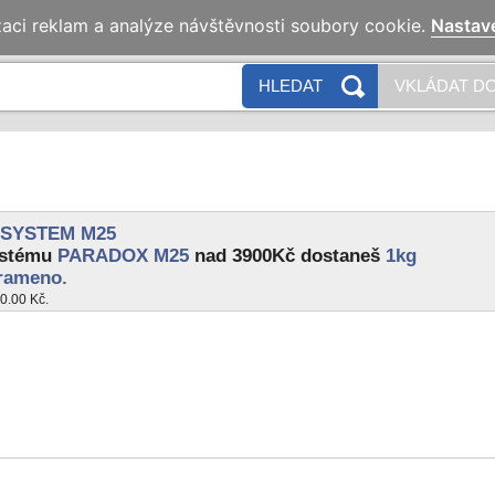
zaci reklam a analýze návštěvnosti soubory cookie.
Nastav
HLEDAT
VKLÁDAT DO
 SYSTEM M25
ystému
PARADOX M25
nad 3900Kč dostaneš
1kg
 rameno.
0.00 Kč.