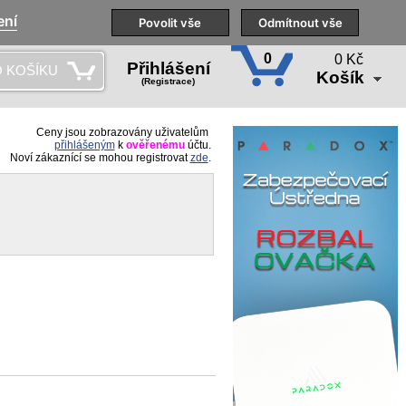
ení
Naše pobočky
Technická podpora
Povolit vše
Školení
Odmítnout vše
CS
0
0 Kč
Přihlášení
 KOŠÍKU
Košík
(Registrace)
Ceny jsou zobrazovány uživatelům
přihlášeným
k
ověřenému
účtu.
Noví zákaznící se mohou registrovat
zde
.