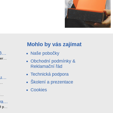
Mohlo by vás zajímat
ě
Naše pobočky
e
terá
Obchodní podmínky &
idou?
Reklamační řád
no
nu a
Technická podpora
. Bez
luce
°C a
ši
Školení a prezentace
roly
ětlo,
Cookies
jen
čilou
ový
ento
z
i
ická
bez
ware
je
az ze
noho
9 pro
í
í. K
tyhle