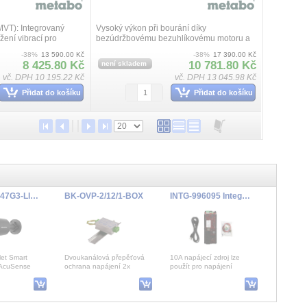
VT): Integrovaný
Vysoký výkon při bourání díky
žení vibrací pro
bezúdržbovému bezuhlíkovému motoru a
vlnná elektronika
vysoce výkonnému příklepovému
-38%
13 590.00 Kč
-38%
17 390.00 Kč
C) k práci s odpovíd...
mechanismu, Dlouhá životnost díky
8 425.80 Kč
10 781.80 Kč
není skladem
bezuhlíkové technologii a robust...
vč. DPH 10 195.22 Kč
vč. DPH 13 045.98 Kč
Přidat do košíku
Přidat do košíku
DS-2CD2047G3-LI2UY/SL(2.8mm)/BLACK
BK-OVP-2/12/1-BOX
INTG-996095 Integriti 10A Smart PSU
let Smart
Dvoukanálová přepěťová
10A napájecí zdroj lze
 AcuSense
ochrana napájení 2x
použít pro napájení
/IR 40m, WDR
12VDC/1A nebo 6VAC/1A,
modulů, detektorů, čteček a
 blikač, černá
dvoustupňové provedení,
výstupních zaří