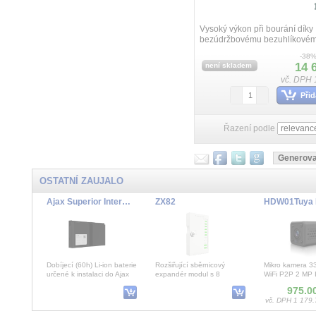
Vysoký výkon při bourání díky
bezúdržbovému bezuhlíkovém
vysoce výkonnému příklepov
-38
mechanismu, Dlouhá životnost
14 
není skladem
bezuhlíkové technologii a robus
vč. DPH 
Přid
Řazení podle
OSTATNÍ ZAUJALO
Ajax Superior Internal Battery (60h), Superior Hub, Superior Rex, ASP black
ZX82
Dobíjecí (60h) Li-ion baterie
Rozšiřující sběrnicový
Mikro kamera 
určené k instalaci do Ajax
expandér modul s 8
WiFi P2P 2 MP 
Superior Hub G3 Jeweller
poplachových EOL zón,
se záznamem na
975.0
nebo Ajax Supe
ABS box, tamper, LED
vysoce citlivý mi
vč. DPH 1 179.
signal