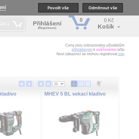
ení
pobočky
Technická podpora
Povolit vše
Školení
Odmítnout vše
CS
0
0 Kč
Přihlášení
ŠÍKU
Košík
(Registrace)
Ceny jsou zobrazovány uživatelům
přihlášeným
k
ověřenému
účtu.
Noví zákaznící se mohou registrovat
zde
.
kladivo
MHEV 5 BL sekací kladivo