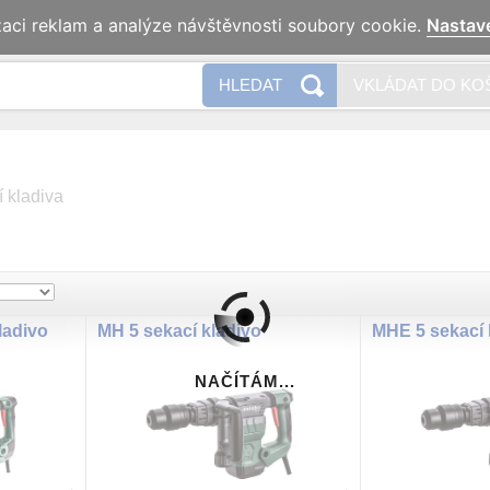
zaci reklam a analýze návštěvnosti soubory cookie.
Nastav
Naše 
HLEDAT
VKLÁDAT DO KO
 kladiva
ladivo
MH 5 sekací kladivo
MHE 5 sekací 
NAČÍTÁM...