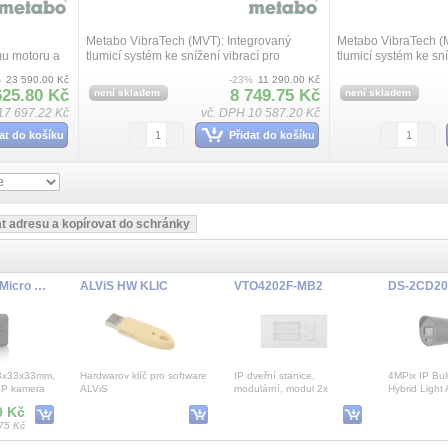
Metabo VibraTech (MVT): Integrovaný
Metabo VibraTech (M
u motoru a
tlumicí systém ke snížení vibrací pro
tlumicí systém ke sní
ému
ochranu zdraví, Optimální odvod tepla a
ochranu zdraví, Celo
%
23 590.00 Kč
-23%
11 290.00 Kč
 díky
nízká hmotnost díky krytu převodu z ma...
Vario-Constamatic (V
625.80 Kč
8 749.75 Kč
není skladem
není skladem
t...
17 697.22 Kč
vč. DPH 10 587.20 Kč
at do košíku
Přidat do košíku
HDW01Tuya Micro Camera 2MP WiFi Tuya
ALViS HW KLIC
VTO4202F-MB2
33x33x33mm,
Hardwarov klíč pro software
IP dveřní stanice,
4MPix IP Bul
IP kamera
ALViS
modulární, modul 2x
Hybrid Light
 SD kartu,
tlačítko, IP65, IK07
kamera; LED
0 Kč
krofon,
130dB, IP67,
75 Kč