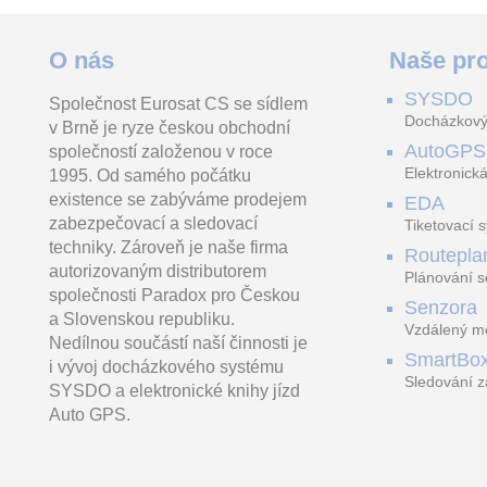
DS-XS6609-S/BR
DS-1618ZJ-6D
O nás
Naše pro
SYSDO
Společnost Eurosat CS se sídlem
Rozvaděč nástěnný 9U,
Konzole na stěnu k
INTG-995204 ve
Docházkový
v Brně je ryze českou obchodní
600x600x500mm, přední i
panoramatickým PanoVu
moduly systému
zadní dveře, sklo, černý
kamerám
a INCEPTION
AutoGPS
společností založenou v roce
Elektronická
1995. Od samého počátku
existence se zabýváme prodejem
EDA
zabezpečovací a sledovací
Tiketovací 
techniky. Zároveň je naše firma
Routepla
autorizovaným distributorem
Plánování s
společnosti Paradox pro Českou
Senzora
a Slovenskou republiku.
Vzdálený mo
Nedílnou součástí naší činnosti je
LoRaWAN
SmartBo
i vývoj docházkového systému
Sledování z
SYSDO a elektronické knihy jízd
trasách
Auto GPS.