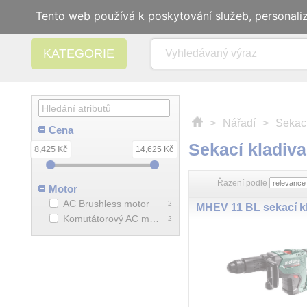
Tento web používá k poskytování služeb, personali
KATEGORIE
>
Nářadí
>
Sekací
Cena
Sekací kladiva
8,425 Kč
14,625 Kč
Řazení podle
Motor
AC Brushless motor
2
MHEV 11 BL sekací k
Komutátorový AC motor
2