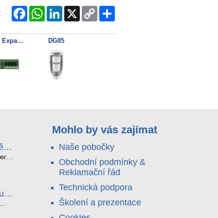
Facebook
WhatsApp
LinkedIn
X
Copy
Share
:
Link
PGM4 Expander výstupů
DG85
Mohlo by vás zajímat
ě
Naše pobočky
e
terá
Obchodní podmínky &
idou?
Reklamační řád
no
nu a
Technická podpora
. Bez
luce
°C a
ši
Školení a prezentace
roly
ětlo,
Cookies