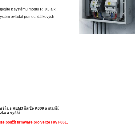
ipojíte k systému modul RTX3 a k
 systém ovládat pomocí dálkových
í a s REM3 šarže K009 a starší.
.4.x a vyšší
e použít firmware pro verze HW F061,