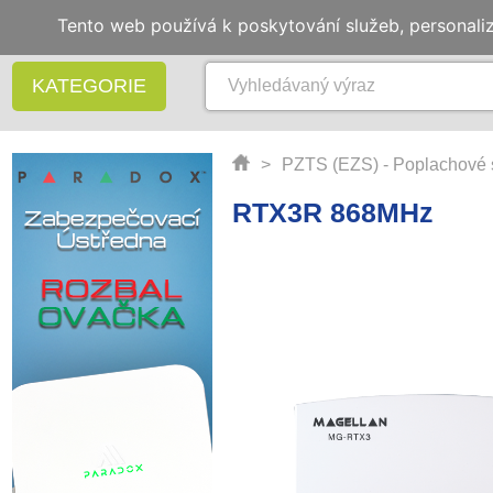
Tento web používá k poskytování služeb, personali
KATEGORIE
>
PZTS (EZS) - Poplachové 
RTX3R 868MHz