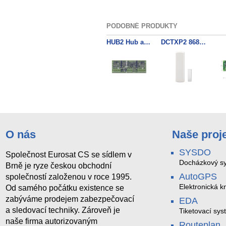
PODOBNÉ PRODUKTY
HUB2 Hub and Bus Isolator
DCTXP2 868MHz 2zon. kontakt
307USB Prevodnik RS232+USB
2WPGM 868MHz
O nás
Naše proj
SYSDO
Společnost Eurosat CS se sídlem v
Docházkový sy
Brně je ryze českou obchodní
AutoGPS
společností založenou v roce 1995.
Elektronická kn
Od samého počátku existence se
zabýváme prodejem zabezpečovací
EDA
a sledovací techniky. Zároveň je
Tiketovací sys
naše firma autorizovaným
Routeplan