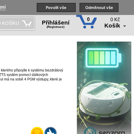
ení
Naše pobočky
Technická podpora
Povolit vše
Školení
Odmítnout vše
CS
0
0 Kč
Přihlášení
 KOŠÍKU
Košík
(Registrace)
kterého připojíte k systému bezdrátový
PZTS systém pomocí dálkových
l má na sobě 4 PGM výstupy, které je