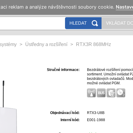
zaci reklam a analýze návštěvnosti soubory cookie.
Nastav
HLEDAT
VKLÁDAT DO
systémy
>
Ústředny a rozšíření
>
RTX3R 868MHz
Stručné informace:
Bezdrátové rozšíření pomocí 
sortiment. Umožní ovládat 
bezdrátových ovladačů. Modu
možné ovládat PGM.
Objednávací kód:
RTX3-U8B
Interní kód:
E001-1988