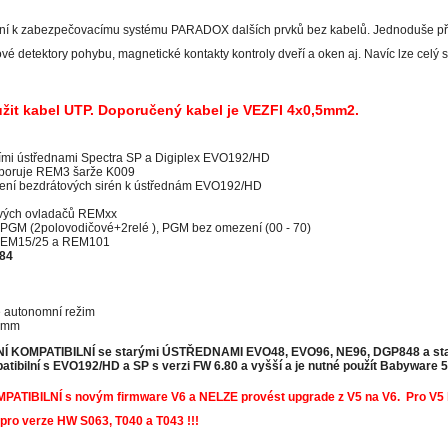
jení k zabezpečovacímu systému PARADOX dalších prvků bez kabelů. Jednoduše př
vé detektory pohybu, magnetické kontakty kontroly dveří a oken aj. Navíc lze celý
žit kabel UTP. Doporučený kabel je VEZFI 4x0,5mm2.
ími ústřednami Spectra SP a Digiplex EVO192/HD
dporuje REM3 šarže K009
jení bezdrátových sirén k ústřednám EVO192/HD
ových ovladačů REMxx
 PGM (2polovodičové+2relé ), PGM bez omezení (00 - 70)
 REM15/25 a REM101
84
 autonomní režim
mm
Í KOMPATIBILNÍ se starými ÚSTŘEDNAMI EVO48, EVO96, NE96, DGP848 a starš
atibilní s EVO192/HD a SP s verzi FW 6.80 a vyšší a je nutné použít Babyware 5
ATIBILNÍ s novým firmware V6 a NELZE provést upgrade z V5 na V6. Pro V5 lz
pro verze HW S063, T040 a T043 !!!