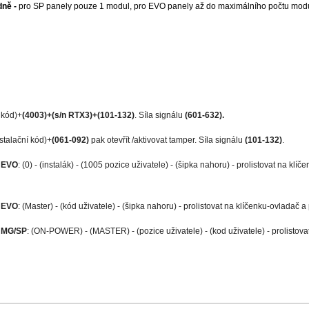
dně -
pro SP panely pouze 1 modul, pro EVO panely až do maximálního počtu modu
 kód)+
(4003)+(s/n RTX3)+(101-132)
. Síla signálu
(601-632).
nstalační kód)+
(061-092)
pak otevřít /aktivovat tamper. Síla signálu
(101-132)
.
i
EVO
: (0) - (instalák) - (1005 pozice uživatele) - (šipka nahoru) - prolistovat na klíč
i
EVO
: (Master) - (kód uživatele) - (šipka nahoru) - prolistovat na klíčenku-ovladač a
i
MG/SP
: (ON-POWER) - (MASTER) - (pozice uživatele) - (kod uživatele) - prolistovat