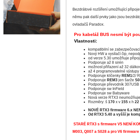
Bezdrátové rozšíření umožňující připo
němu pak další prvky jako jsou bezdráto
ovladačů Paradox.
Pro kabeláž BUS nesmí být pou
Vlastnosti:
kompatibilní se zabezpečovac
Nový HW a vysílačí čip, nepo
od verze 5.30 umožňuje připo
Podporuje až 8 sirén
možnost přiřazení až 32 dálk
až 4 programovatelné výstupy
Podporuje klíčenky
REM1
/2/
Podporuje
REM3
jen šarže
S0
Podporuje převodník 307USB
Podporuje sw InField
Podporuje sw Babyware
Nová verze RTX3 neumožňuje
Rozměry: š
170
x v
155
x h
22
NOVÉ RTX3 firmware 6.x NEN
Od RTX3 5.40 a vyšší je komp
STARÉ RTX3 s firmware V5 NENÍ KOMP
M003, Q007 a S028 a pro V6 firmware 