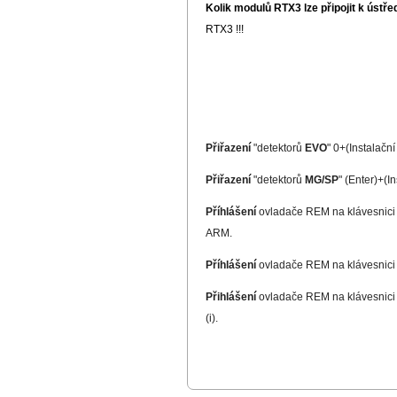
Kolik modulů RTX3 lze připojit k ústře
RTX3 !!!
Přiřazení
"detektorů
EVO
" 0+(Instalační
Přiřazení
"detektorů
MG/SP
" (Enter)+(I
Příhlášení
ovladače REM na klávesnic
ARM.
Příhlášení
ovladače REM na klávesnic
Přihlášení
ovladače REM na klávesnic
(i).