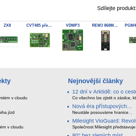
Sdílejte produkt
ZX8
CVT485 převodník RS485-PCS100
VDMP3
REM3 868MHz RF ovladač
ekty
Nejnovější články
12 dní v Arktidě: co o cest
na Nordkapp řekla data z
stém v cloudu
Co všechno lze zjistit o zásilce, k
během dvanácti dní projede Arkt
SMARTBOX 2 MAX
Nová éra přístupových
SMARTBOX 2 MAX jsme vzali na
systémů: Čtečky HID Sig
iha jízd
trasu z Tromsø přes Lofoty, Kiru
Neustále posouváme hranice
finské Laponsko až na Nordkapp
bezpečnosti a digitalizace. Rádi
Milesight VioGuard: Revo
jediného dobití, v mrazu až −13 
bychom Vám proto představili na
v inteligentní detekci
tém v cloudu
mimo stabilní mobilní signál
nejnovější nabídku v oblasti kont
Společnost Milesight představuje
zaznamenával polohu, teplotu, sv
přístupu – moderní a vysoce
VioGuard – svou nejnovější
dopravních přestupků
80° bez slepých míst.