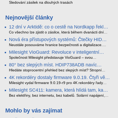
Sledování zásilek na dlouhých trasách
Nejnovější články
12 dní v Arktidě: co o cestě na Nordkapp řekla
data ze SMARTBOX 2 MAX
Co všechno lze zjistit o zásilce, která během dvanácti dní
projede Arktidou? SMARTBOX 2 MAX jsme vzali na trasu z
Nová éra přístupových systémů: Čtečky HID
Tromsø přes Lofoty, Kirunu a finské Laponsko až na
Signo
Nordkapp. Bez jediného dobití, v mrazu až −13 °C a mimo
Neustále posouváme hranice bezpečnosti a digitalizace.
stabilní mobilní signál zaznamenával polohu, teplotu, světlo,
Rádi bychom Vám proto představili naši nejnovější nabídku
Milesight VioGuard: Revoluce v inteligentní
otřesy i náklon. Výsledkem není jen čára na mapě, ale
v oblasti kontroly přístupu – moderní a vysoce univerzální
detekci dopravních přestupků
podrobný datový příběh celé cesty.
čtečky HID Signo.
Společnost Milesight představuje VioGuard – svou
nejnovější proprietární technologii pro pokročilou detekci
80° bez slepých míst. HDIP738ADB navíc
dopravních přestupků. Tento systém, poháněný
streamuje na YouTube – bez PC.
sofistikovanými algoritmy umělé inteligence (AI), je navržen
Hledáte stoprocentní přehled bez slepých míst? Stropní
tak, aby poskytoval komplexní nástroje pro vymáhání
panoramatická kamera HDIP738ADB skládá obraz ze dvou
4K rekordéry dostaly firmware 9.0.19. Čtyři věci,
dopravních předpisů, zvyšoval bezpečnost na silnicích a
4MP senzorů SONY do jednoho čistého 180° záběru bez
které musíte vědět.
optimalizoval plynulost dopravy v moderních městech.
zkreslení. K tomu přidává AI detekci osob a vozidel,
Milesight vydal firmware 9.0.19-r9 pro 4K rekordéry řady
obousměrný zvuk a unikátní možnost přímého vysílání na
H.265. Pokud tyhle systémy instalujete, jsou tu čtyři věci,
Milesight SC411: kamera, která hlídá tam, kam
YouTube – bez běžícího počítače.
které vám zjednoduší práci – a jedna z nich vám ušetří
kabel nedosáhne
spoustu zbytečných výjezdů k zákazníkům.
Bez elektřiny, bez internetu, bez kabelů. Solární napájení,
4G LTE a trojitá detekce PIR × AOV × AI hlídají staveniště,
pole i odlehlé objekty – a alarm s důkazem pošlou rovnou na
váš telefon. Podívejte se na video.
Mohlo by vás zajímat