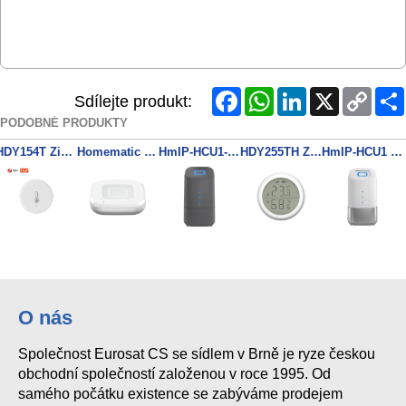
Facebook
WhatsApp
LinkedIn
X
Copy
Sdílejte produkt:
Link
PODOBNÉ PRODUKTY
HDY154T ZigBee Sensor Teploty a Vlhkosti
Homematic IP Access Point 2 - HmIP-HAP2
HmIP-HCU1-A Smart Control Unit, Anthracite
HDY255TH ZigBee Sensor Teploty a Vlhkosti, LCD
HmIP-HCU1 Smart Control Unit
O nás
Společnost Eurosat CS se sídlem v Brně je ryze českou
obchodní společností založenou v roce 1995. Od
samého počátku existence se zabýváme prodejem