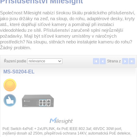
Příslušenství Milesight
Společnost Milesight nabízí širokou škálu praktického příslušenství,
jako jsou držáky na zeď, na sloup, do rohu, adaptérové desky, kryty
atd., které doplňují síťové kamery a pomáhají při instalaci
videodohledu ze sítě. Příslušenství zaručeně splní nejrůznější
požadavky. Mají být síťové kamery umístěny v náročných
prostředích? Na sloupu, stěnách nebo instalujete kameru do rohu?
Žádný problém.
Řazení podle
Strana
z
MS-S0204-EL
PoE Switch 4xPoE + 2xUPLINK, 4x PoE IEEE 802.3af, 48VDC 30W port,
zvýšený dosah až 250m, přepěťová ochrana 14KV, automatická PoE detekce,