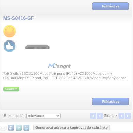
Přihlásit se
MS-S0416-GF
PoE Switch 16X10/100Mbps PoE ports (RJ45) +2X1000Mbps uplink
+2X1000Mbps SFP port, PoE IEEE 802.3af, 48VDC/30W port, zvýšený dosah
až 250m, přepěťová ochrana...
skladem
Přihlásit se
Řazení podle
Strana
z