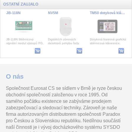
OSTATNÍ ZAUJALO
JB-118N
NV5M
TM50 dotyková klávesnice - černá
JB-118N Sběrnicový
Digitálních zónových
Dotyková barevná grafická
signální modul výstupů PG,
detektorů pohybu řady
sběrnicová klávesnice,
8 výstupů. Poskytuje
ENVY s podhledovou
barevný širokoúhlý displej s
celkem osm galvanicky odd
zónou 10cm pomocí
úhlopříč
zrcadla, dos
DS-2CD2143G2-IS(4mm)
HUB2 Hub and Bus Isolator
Dahua-CPU-FAN
O nás
Společnost Eurosat CS se sídlem v Brně je ryze českou
4MPix IP Dome kamera; IR
Opakovač a oddělovač
Chladič, pro CPU, náhradní,
obchodní společností založenou v roce 1995. Od
30m, Audio, Alarm, IP67,
sběrnice. S tímto modulem
pro Dahua NVR a XVR,
IK10
lze vytvořit dvě zcela
5pin, černý
samého počátku existence se zabýváme prodejem
oddělené větve sběr
zabezpečovací a sledovací techniky. Zároveň je naše
firma autorizovaným distributorem společnosti Paradox
SYSCR005EM
H20ZAMED-5-M (HK)
CSU-710 nástěnna krabice, 10 pozic
pro Českou a Slovenskou republiku. Nedílnou součástí
naší činnosti je i vývoj docházkového systému SYSDO