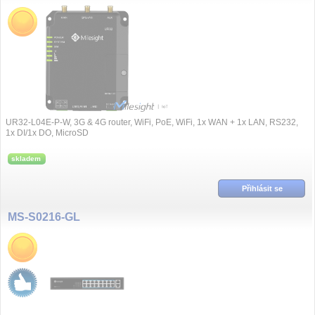
UR32-L04E-P-W, 3G & 4G router, WiFi, PoE, WiFi, 1x WAN + 1x LAN, RS232,
1x DI/1x DO, MicroSD
skladem
Přihlásit se
MS-S0216-GL