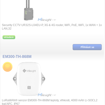
Security CCTV UR32S-L04EU-P, 3G & 4G router, WiFi, PoE, WiFi, 1x WAN + 1x
LAN,32
skladem
Přihlásit se
EM300-TH-868M
LoRaWAN® senzor EM300-TH-868M teploty, vlhkosti, 4000 mAh Li-SOCL2
bat,NFC, IP67