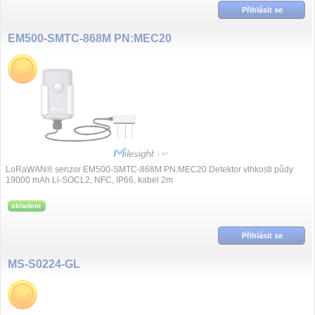
Přihlásit se
EM500-SMTC-868M PN:MEC20
LoRaWAN® senzor EM500-SMTC-868M PN:MEC20 Detektor vlhkosti půdy
19000 mAh Li-SOCL2, NFC, IP66, kabel 2m
skladem
Přihlásit se
MS-S0224-GL