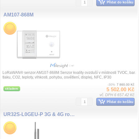
Přidat do košíku
AM107-868M
LoRaWAN® senzor AM107-868M Senzor kvality ovzduší v místnosti TVOC, bar.
tlaku, CO2, teploty, vlhkosti, pohybu, osvětlení, displej, NFC, IP30
-30%
7 860.00 Kč
5 502.00 Kč
skladem
vč. DPH 6 657.42 Kč
Přidat do košíku
UR32S-L0GEU-P 3G & 4G router,WiFI, PoE