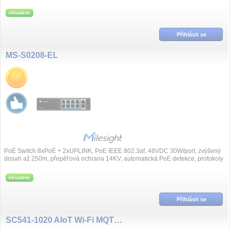
protokoly IEEE802....
skladem
Přihlásit se
MS-S0208-EL
PoE Switch 8xPoE + 2xUPLINK, PoE IEEE 802.3af, 48VDC 30W/port, zvýšený
dosah až 250m, přepěťová ochrana 14KV, automatická PoE detekce, protokoly
protoko...
skladem
Přihlásit se
SC541-1020 AIoT Wi-Fi MQTT kamera pro inspekční snímaní