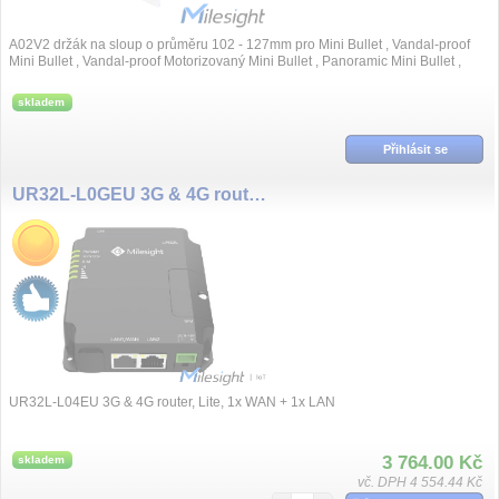
A02V2 držák na sloup o průměru 102 - 127mm pro Mini Bullet , Vandal-proof
Mini Bullet , Vandal-proof Motorizovaný Mini Bullet , Panoramic Mini Bullet ,
A4...
skladem
Přihlásit se
UR32L-L0GEU 3G & 4G router, Lite
UR32L-L04EU 3G & 4G router, Lite, 1x WAN + 1x LAN
3 764.00 Kč
skladem
vč. DPH 4 554.44 Kč