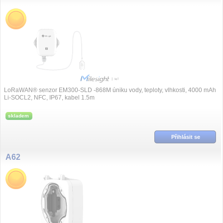
LoRaWAN® senzor EM300-SLD -868M úniku vody, teploty, vlhkosti, 4000 mAh
Li-SOCL2, NFC, IP67, kabel 1.5m
skladem
Přihlásit se
A62