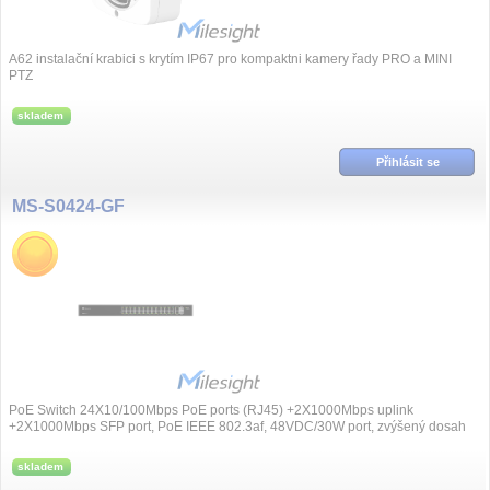
A62 instalační krabici s krytím IP67 pro kompaktni kamery řady PRO a MINI
PTZ
skladem
Přihlásit se
MS-S0424-GF
PoE Switch 24X10/100Mbps PoE ports (RJ45) +2X1000Mbps uplink
+2X1000Mbps SFP port, PoE IEEE 802.3af, 48VDC/30W port, zvýšený dosah
až 250m, přepěťová ochrana...
skladem