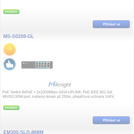
skladem
Přihlásit se
MS-S0208-GL
PoE Switch 8xPoE + 2x1000Mbps GIGA UPLINK, PoE IEEE 802.3af,
48VDC/30W port, zvýšený dosah až 250m, přepěťová ochrana 14KV,
automatická PoE detekce, protokol...
skladem
Přihlásit se
EM300-SLD-868M