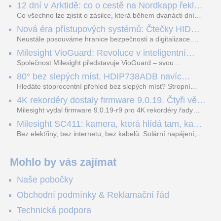
12 dní v Arktidě: co o cestě na Nordkapp řekla
data ze SMARTBOX 2 MAX
Co všechno lze zjistit o zásilce, která během dvanácti dní
projede Arktidou? SMARTBOX 2 MAX jsme vzali na trasu z
Nová éra přístupových systémů: Čtečky HID
Tromsø přes Lofoty, Kirunu a finské Laponsko až na
Signo
Nordkapp. Bez jediného dobití, v mrazu až −13 °C a mimo
Neustále posouváme hranice bezpečnosti a digitalizace.
stabilní mobilní signál zaznamenával polohu, teplotu, světlo,
Rádi bychom Vám proto představili naši nejnovější nabídku
Milesight VioGuard: Revoluce v inteligentní
otřesy i náklon. Výsledkem není jen čára na mapě, ale
v oblasti kontroly přístupu – moderní a vysoce univerzální
detekci dopravních přestupků
podrobný datový příběh celé cesty.
čtečky HID Signo.
Společnost Milesight představuje VioGuard – svou
nejnovější proprietární technologii pro pokročilou detekci
80° bez slepých míst. HDIP738ADB navíc
dopravních přestupků. Tento systém, poháněný
streamuje na YouTube – bez PC.
sofistikovanými algoritmy umělé inteligence (AI), je navržen
Hledáte stoprocentní přehled bez slepých míst? Stropní
tak, aby poskytoval komplexní nástroje pro vymáhání
panoramatická kamera HDIP738ADB skládá obraz ze dvou
4K rekordéry dostaly firmware 9.0.19. Čtyři věci,
dopravních předpisů, zvyšoval bezpečnost na silnicích a
4MP senzorů SONY do jednoho čistého 180° záběru bez
které musíte vědět.
optimalizoval plynulost dopravy v moderních městech.
zkreslení. K tomu přidává AI detekci osob a vozidel,
Milesight vydal firmware 9.0.19-r9 pro 4K rekordéry řady
obousměrný zvuk a unikátní možnost přímého vysílání na
H.265. Pokud tyhle systémy instalujete, jsou tu čtyři věci,
Milesight SC411: kamera, která hlídá tam, kam
YouTube – bez běžícího počítače.
které vám zjednoduší práci – a jedna z nich vám ušetří
kabel nedosáhne
spoustu zbytečných výjezdů k zákazníkům.
Bez elektřiny, bez internetu, bez kabelů. Solární napájení,
4G LTE a trojitá detekce PIR × AOV × AI hlídají staveniště,
pole i odlehlé objekty – a alarm s důkazem pošlou rovnou na
váš telefon. Podívejte se na video.
Mohlo by vás zajímat
Naše pobočky
Obchodní podmínky & Reklamační řád
Technická podpora