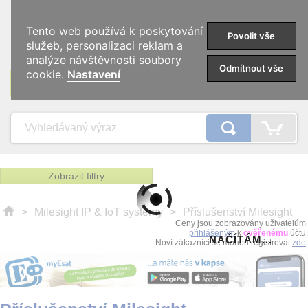
0
Tento web používá k poskytování
Povolit vše
služeb, personalizaci reklam a
analýze návštěvnosti soubory
Odmítnout vše
cookie.
Nastavení
KATEGORIE
Zobrazit filtry
>
Milesight IP & IoT systémy
>
Příslušenství Milesight
Ceny jsou zobrazovány uživatelům
přihlášeným
k
ověřenému
účtu.
NAČÍTÁM...
Noví zákaznící se mohou registrovat
zde
.