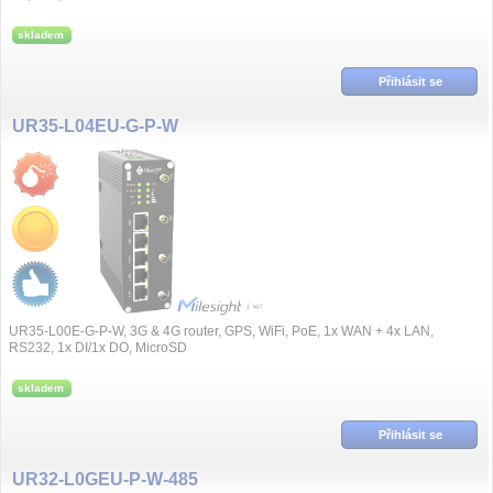
skladem
Přihlásit se
UR35-L04EU-G-P-W
UR35-L00E-G-P-W, 3G & 4G router, GPS, WiFi, PoE, 1x WAN + 4x LAN,
RS232, 1x DI/1x DO, MicroSD
skladem
Přihlásit se
UR32-L0GEU-P-W-485