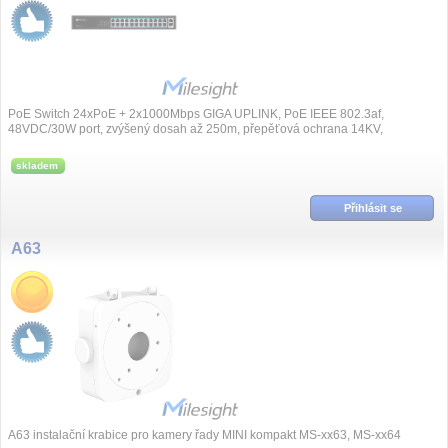
PoE Switch 24xPoE + 2x1000Mbps GIGA UPLINK, PoE IEEE 802.3af,
48VDC/30W port, zvýšený dosah až 250m, přepěťová ochrana 14KV,
automatická PoE detekce, protokol...
skladem
Přihlásit se
A63
A63 instalační krabice pro kamery řady MINI kompakt MS-xx63, MS-xx64