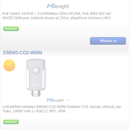
PoE Switch 16xPoE + 2x1000Mbps GIGA UPLINK, PoE IEEE 802.3af,
48VDC/30W port, zvýšený dosah až 250m, přepěťová ochrana 14KV,
automatická PoE detekce, protokol...
skladem
Přihlásit se
EM500-CO2-868M
LoRaWAN® detektor EM500-CO2-868M Detektor CO2, teploty, vlhkosti, bar.
Tlaku, 19000 mAh Li-SOCL2, NFC, IP66
skladem