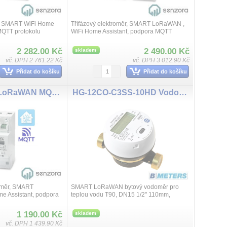
ěr SMART WiFi Home
Třífázový elektroměr, SMART LoRaWAN ,
MQTT protokolu
WiFi Home Assistant, podpora MQTT
SENZORA platforma,
protokolu standardu pro IoT, SENZORA
/400V 10(80A),
platforma, Tuya Energy, 3x230/400V
2 282.00 Kč
2 490.00 Kč
skladem
10(80A), přes...
vč. DPH 2 761.22 Kč
vč. DPH 3 012.90 Kč
Přidat do košíku
Přidat do košíku
HDS238-2LR LoRaWAN MQTT WiFI, SENZORA WiFi jednofázový elektroměr, 65A, LCD display
HG-12CO-C3SS-10HD Vodoměr DN15, T30/90, 868MHZ LORAWAN
oměr, SMART
SMART LoRaWAN bytový vodoměr pro
 Assistant, podpora
teplou vodu T90, DN15 1/2" 110mm,
dardu pro IoT,
komunikační frekvence 868Mhz LoRaWAN
, HDS238-7HA, 90-
IoT, LCD displej počitadla, IP68, vnitřní
1 190.00 Kč
skladem
bateri...
vč. DPH 1 439.90 Kč