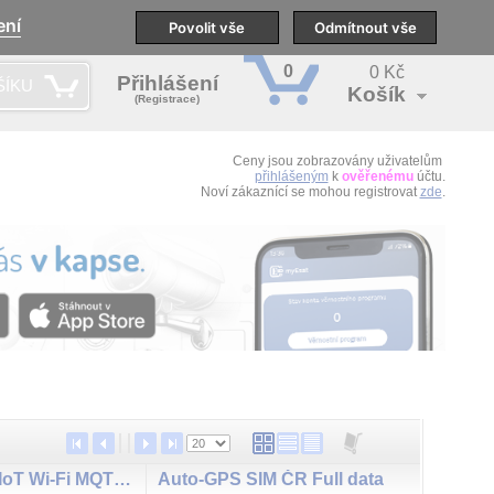
ení
pobočky
Technická podpora
Povolit vše
Školení
Odmítnout vše
CS
0
0 Kč
Přihlášení
ŠÍKU
Košík
(Registrace)
Ceny jsou zobrazovány uživatelům
přihlášeným
k
ověřenému
účtu.
Noví zákaznící se mohou registrovat
zde
.
SC541-1020 AIoT Wi-Fi MQTT kamera pro inspekční snímaní
Auto-GPS SIM ČR Full data