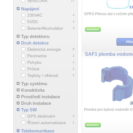
SENZORA
17
Napájení
GPRS Přenos dat s ročním př
230VAC
4
5VDC
2
Baterie/Akumulátor
3
skladem
Typ detektoru
Přih
Druh detekce
Elektrická energie
8
SAF1 plomba vodom
Perimetrie
2
Pohybu
2
Průtok
2
Teploty / vlhkosti
5
Typ systému
Konektivita
Prostředí instalace
Druh instalace
Typ SW
Plomba pro bytový vodoměr D
GPS sledování
2
Řízení automatizace
1
skladem
Telekomunikace