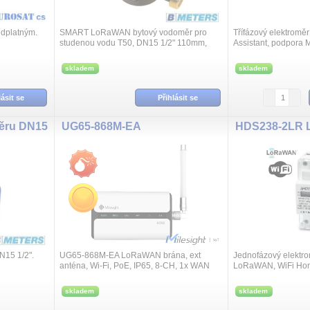
edplatným.
SMART LoRaWAN bytový vodoměr pro
Třífázový elektrom
studenou vodu T50, DN15 1/2" 110mm,
Assistant, podpora 
komunikační frekvence 868Mhz LoRaWAN
standardu pro IoT, 
IoT, LCD displej počitadla, IP68, vnitřní
Tuya Energy, 3x230
skladem
skladem
bateri...
přesnost třídy...
lásit se
Přihlásit se
ěru DN15
UG65-868M-EA
N15 1/2".
UG65-868M-EA LoRaWAN brána, ext
Jednofázový elektr
anténa, Wi-Fi, PoE, IP65, 8-CH, 1x WAN
LoRaWAN, WiFi Home
MQTT protokolu stan
SENZORA platforma
skladem
skladem
300V 5(65A), př...