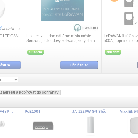
G LTE GSM
Licence za jedno odběrné místo měsíc.
LoRaWAN® třífázový
Senzora je cloudový software, který sbírá
500A, nepřímé měře
data z IoT senzorů připojených přes
instalace, pasivní vl
bezdrátovou síť LoRa.
skladem
skladem
lásit se
Přihlásit se
MS-CQ5468-FHYPG1 1/2.65" AI NDAA 5MP/30fps 2.7~13.5mm
PoE1004
JA-122PW-GR Sběrnicový duální PIR a MW detektor pohybu