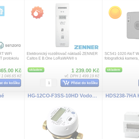
RT WiFi
Elektronický rozdělovač nákladů ZENNER
SC541-1020 AIoT Wi
T protokolu
Caltos E B.One LoRaWAN® s
fotografická kamera,
latforma,
integrovaným rádiovým rozhraním slouží k
1080 pixelů, WiFi kon
, přesnost
zaznamenávání podílu tepla vyrobeného
MQTT/HTTP. Kamera
865.00 Kč
1 239.00 Kč
skladem
skladem
radiátory. Integ...
vizuál...
 1 046.65 Kč
vč. DPH 1 499.19 Kč
at do košíku
Přidat do košíku
né
HG-12CO-F3SS-10HD Vodoměr DN15, T50, 868MHZ LORAWAN