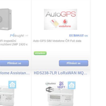
Fi inspekční
Auto-GPS SIM Vodafone ČR Full data
 rozlišení 2MP 1920 x
ektivita, protokol
 pro vzdálenou
skladem
Přihlásit se
Přihlásit se
HDS238-7HA Home Assistant, SENZORA WiFi 3F el. meter, 3X230/400V 80A, LCD display
HDS238-7LR LoRaWAN MQTT, SENZORA WiFi třífázový elektroměr, 3X230/400V 80A, LCD display