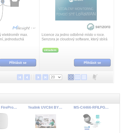
 elektroměr max.
Licence za jedno odběrné místo v roce.
ní, jednoduchá
Senzora je cloudový software, který sbírá
astní napájení.
data z IoT senzorů připojených přes
bezdrátovou síť LoRa.
skladem
Přihlásit se
Přihlásit se
Ajax EN54 FireProtect (Smoke) (8EU) ASP white
Yealink UVC84 BYOD Kit pro střední konferenční místnosti
MS-C4466-RFILPG1/2.8-12mm/M2/A66 LPR Camera