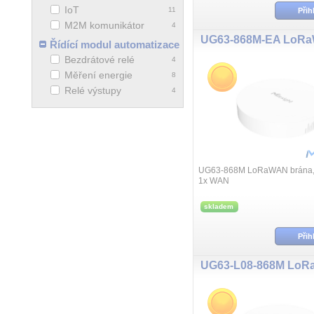
IoT
11
Přih
M2M komunikátor
4
Řídící modul automatizace
Bezdrátové relé
4
Měření energie
8
Relé výstupy
4
UG63-868M LoRaWAN brána, 
1x WAN
skladem
Přih