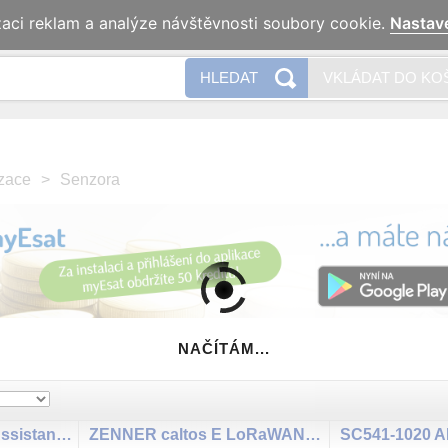
zaci reklam a analýze návštěvnosti soubory cookie.
Nastav
Naše 
HLEDAT
VKLÁDAT DO KO
zace
>
Senzora
NAČÍTÁM...
HDS238-2HA Home Assistant, SENZORA WiFi jednofázový elektroměr el. meter, 65A, LCD display
ZENNER caltos E LoRaWAN indikátor spotřeby tepla