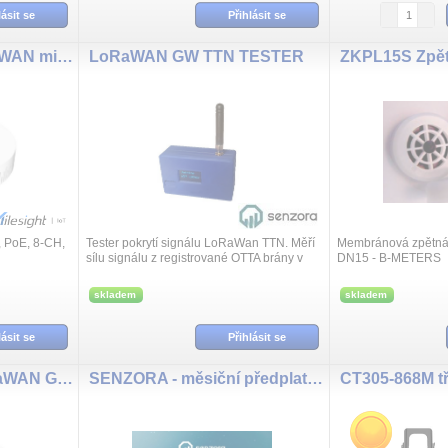
lásit se
Přihlásit se
UG63-868M-EA LoRaWAN mini brána, PoE, 8-CH
LoRaWAN GW TTN TESTER
PoE, 8-CH,
Tester pokrytí signálu LoRaWan TTN. Měří
Membránová zpětná 
sílu signálu z registrované OTTA brány v
DN15 - B-METERS
TTN LoRaWan bezdrátové síti. Napájené
LiPo 2600mAh baterii, mini USB kone...
skladem
skladem
lásit se
Přihlásit se
UG63-L08-868M LoRaWAN GSM LTE mini brána, PoE, 8-CH
SENZORA - měsiční předplatné měřícího bodu