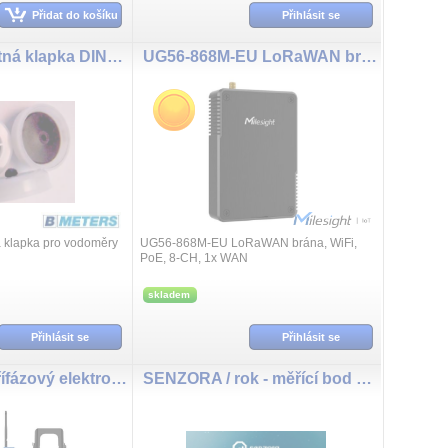
Přidat do košíku
Přihlásit se
ZKPL15S Zpětná klapka DIN15 pro GSD8, Hydrodigit
UG56-868M-EU LoRaWAN brána, WiFi, PoE, 8-CH
klapka pro vodoměry
UG56-868M-EU LoRaWAN brána, WiFi,
PoE, 8-CH, 1x WAN
skladem
Přihlásit se
Přihlásit se
CT305-868M třífázový elektroměr s nepřímým měřením, 500A
SENZORA / rok - měřící bod v aplikaci senzora