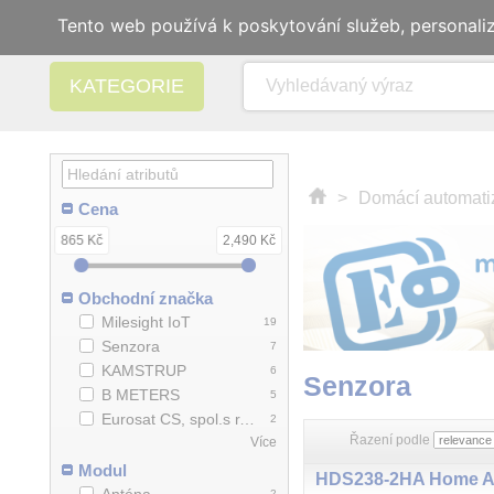
Tento web používá k poskytování služeb, personali
KATEGORIE
>
Domácí automati
Cena
865 Kč
2,490 Kč
Obchodní značka
Milesight IoT
19
Senzora
7
KAMSTRUP
6
Senzora
B METERS
5
Eurosat CS, spol.s r.o.
2
Řazení podle
Více
Modul
2