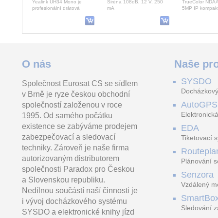
Yealink UH34 Mono je
Siréna 108dB, 12 V, 250
TrueColor NDAA 
profesionální drátová
mA
5MP IP kompakt
náhlavní souprava na jedno
Q řady 2960x16
ucho s USB konektorem a
4x inteligentní h
SYSA20 Finger/Key/EM Reader
Ajax TurretCam HL (8 Mp/2.8 mm) white
O nás
Naše pro
SYSDO
Společnost Eurosat CS se sídlem
Autonomní přístupová
TurretCam HL (8 Mp/2.8
PARADOX PROM
Docházkový
v Brně je ryze českou obchodní
čtečka biometrické otisků
mm) je drátová AI IP kamera
tričko velikosti 
prstů a/nebo EM karet
s hybridním přísvitem (IR +
PARADOX
AutoGPS
společností založenou v roce
1 860.00 Kč
185.0
125kHz s Wiegand 26/34
bílé světlo)
vč. DPH 2 250.60 Kč
vč. DPH 223.
Elektronická
1995. Od samého počátku
existence se zabýváme prodejem
EDA
zabezpečovací a sledovací
Tiketovací 
techniky. Zároveň je naše firma
Routepla
autorizovaným distributorem
Plánování s
společnosti Paradox pro Českou
Senzora
a Slovenskou republiku.
Vzdálený mo
Nedílnou součástí naší činnosti je
LoRaWAN
SmartBo
i vývoj docházkového systému
Sledování z
SYSDO a elektronické knihy jízd
trasách