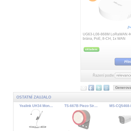
UG63-L08-868M LoRaWAN 4
brána, PoE, 8-CH, 1x WAN
skladem
Přih
Řazení podle
OSTATNÍ ZAUJALO
Yealink UH34 Mono náhlavní souprava na jedno ucho s USB konektorem
TS-667B Piezo Siren 110dB