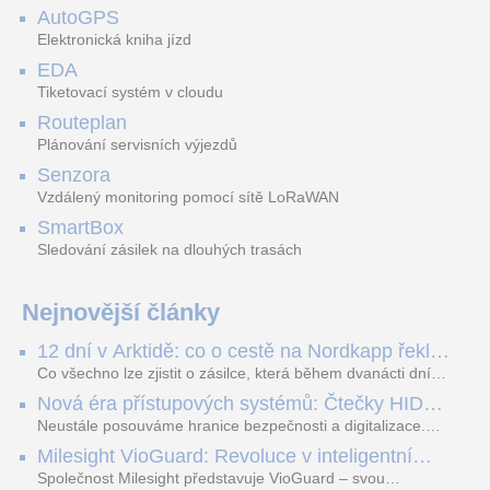
AutoGPS
Elektronická kniha jízd
EDA
Designový kryt montážní
Yealink držák na zeď pro
Tiketovací systém v cloudu
krabice - AJAX CoverPlate -
Yealink
provedení pro samostatnou
T30/T30P/T31/T31P/T31G.
Routeplan
instalaci. Barva
Plánování servisních výjezdů
Senzora
Vzdálený monitoring pomocí sítě LoRaWAN
SmartBox
Sledování zásilek na dlouhých trasách
Nejnovější články
12 dní v Arktidě: co o cestě na Nordkapp řekla
data ze SMARTBOX 2 MAX
Co všechno lze zjistit o zásilce, která během dvanácti dní
projede Arktidou? SMARTBOX 2 MAX jsme vzali na trasu z
Nová éra přístupových systémů: Čtečky HID
Tromsø přes Lofoty, Kirunu a finské Laponsko až na
Signo
Nordkapp. Bez jediného dobití, v mrazu až −13 °C a mimo
Neustále posouváme hranice bezpečnosti a digitalizace.
stabilní mobilní signál zaznamenával polohu, teplotu, světlo,
Rádi bychom Vám proto představili naši nejnovější nabídku
Milesight VioGuard: Revoluce v inteligentní
otřesy i náklon. Výsledkem není jen čára na mapě, ale
v oblasti kontroly přístupu – moderní a vysoce univerzální
detekci dopravních přestupků
podrobný datový příběh celé cesty.
čtečky HID Signo.
Společnost Milesight představuje VioGuard – svou