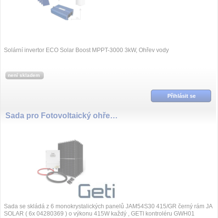
Solární invertor ECO Solar Boost MPPT-3000 3kW, Ohřev vody
není skladem
Přihlásit se
Sada pro Fotovoltaický ohřev vody GETI GWH01 2490W 6x PV Ja Solar
Sada se skládá z 6 monokrystalických panelů JAM54S30 415/GR černý rám JA
SOLAR ( 6x 04280369 ) o výkonu 415W každý , GETI kontroléru GWH01