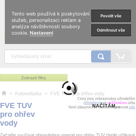
0
Tento web používá k poskytování
Povolit vše
služeb, personalizaci reklam a
analýze návštěvnosti soubory
Odmítnout vše
cookie.
Nastavení
KATEGORIE
Zobrazit filtry
>
Fotovoltaika
>
FVE TUV pro ohřev vody
Ceny jsou zobrazovány uživatelům
přihlášeným
k
ověřenému
účtu.
FVE TUV
NAČÍTÁM...
Noví zákaznící se mohou registrovat
zde
.
pro ohřev
vody
Začněte využívat obnovitelnou energii pro ohřev TUV (teplé užitkové