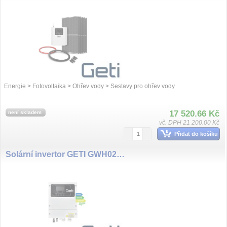
Energie > Fotovoltaika > Ohřev vody > Sestavy pro ohřev vody
17 520.66 Kč
není skladem
vč. DPH 21 200.00 Kč
Přidat do košíku
Solární invertor GETI GWH02D 4000W MPPT pro PV ohřev vody