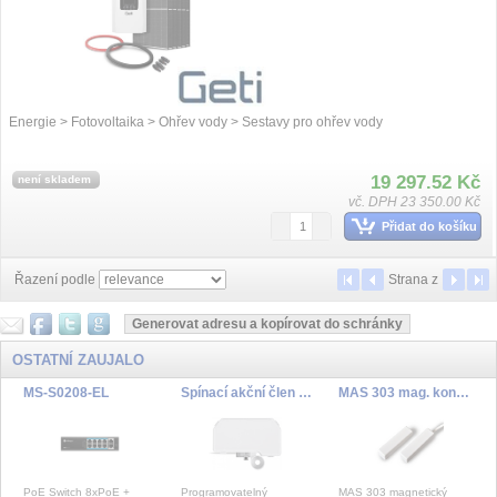
Energie > Fotovoltaika > Ohřev vody > Sestavy pro ohřev vody
19 297.52 Kč
není skladem
vč. DPH 23 350.00 Kč
Přidat do košíku
Řazení podle
Strana
z
OSTATNÍ ZAUJALO
MS-S0208-EL
Spínací akční člen s měřením - 16 A, skrytá montáž - HmIP-FSM16
MAS 303 mag. kontakt
PoE Switch 8xPoE +
Programovatelný
MAS 303 magnetický