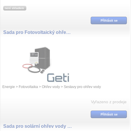
4000W ( 1x 04290...
není skladem
Přihlásit se
Sada pro Fotovoltaický ohřev vody GETI GWH02D 2490W 6x PV Ja Solar
Energie > Fotovoltaika > Ohřev vody > Sestavy pro ohřev vody
Vyřazeno z prodeje
Přihlásit se
Sada pro solární ohřev vody GETI GWH03W 2225Wp 5x PV TRINA