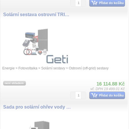
Přidat do košíku
Solární sestava ostrovní TRINA 445Wp, baterie LiFePO4 12V 100Ah, měnič 230VAC 1000W
Energie > Fotovoltaika > Solární sestavy > Ostrovní (off-grid) sestavy
16 114.88 Kč
není skladem
vč. DPH 19 499.01 Kč
Přidat do košíku
Sada pro solární ohřev vody GETI GWH03W 2670Wp 6x PV TRINA