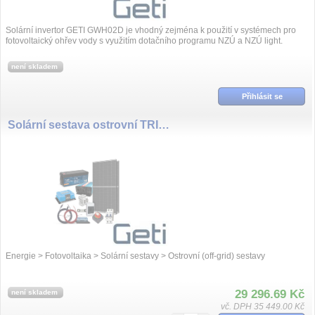
Solární invertor GETI GWH02D je vhodný zejména k použití v systémech pro
fotovoltaický ohřev vody s využitím dotačního programu NZÚ a NZÚ light.
není skladem
Přihlásit se
Solární sestava ostrovní TRINA 890Wp, baterie LiFePO4 24V 100Ah, měnič 24V/230VAC 2000W
Energie > Fotovoltaika > Solární sestavy > Ostrovní (off-grid) sestavy
29 296.69 Kč
není skladem
vč. DPH 35 449.00 Kč