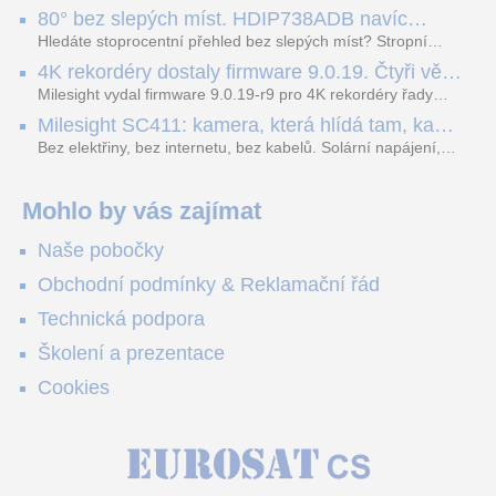
nejnovější proprietární technologii pro pokročilou detekci
80° bez slepých míst. HDIP738ADB navíc
dopravních přestupků. Tento systém, poháněný
streamuje na YouTube – bez PC.
sofistikovanými algoritmy umělé inteligence (AI), je navržen
Hledáte stoprocentní přehled bez slepých míst? Stropní
tak, aby poskytoval komplexní nástroje pro vymáhání
panoramatická kamera HDIP738ADB skládá obraz ze dvou
4K rekordéry dostaly firmware 9.0.19. Čtyři věci,
dopravních předpisů, zvyšoval bezpečnost na silnicích a
4MP senzorů SONY do jednoho čistého 180° záběru bez
které musíte vědět.
optimalizoval plynulost dopravy v moderních městech.
zkreslení. K tomu přidává AI detekci osob a vozidel,
Milesight vydal firmware 9.0.19-r9 pro 4K rekordéry řady
obousměrný zvuk a unikátní možnost přímého vysílání na
H.265. Pokud tyhle systémy instalujete, jsou tu čtyři věci,
Milesight SC411: kamera, která hlídá tam, kam
YouTube – bez běžícího počítače.
které vám zjednoduší práci – a jedna z nich vám ušetří
kabel nedosáhne
spoustu zbytečných výjezdů k zákazníkům.
Bez elektřiny, bez internetu, bez kabelů. Solární napájení,
4G LTE a trojitá detekce PIR × AOV × AI hlídají staveniště,
pole i odlehlé objekty – a alarm s důkazem pošlou rovnou na
váš telefon. Podívejte se na video.
Mohlo by vás zajímat
Naše pobočky
Obchodní podmínky & Reklamační řád
Technická podpora
Školení a prezentace
Cookies