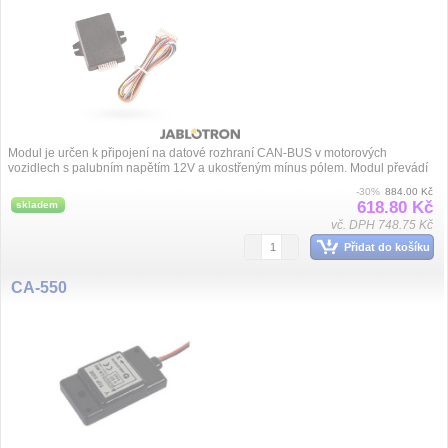
Modul je určen k připojení na datové rozhraní CAN-BUS v motorových
vozidlech s palubním napětím 12V a ukostřeným mínus pólem. Modul převádí
digitální infor...
-30%
884.00 Kč
618.80 Kč
skladem
vč. DPH 748.75 Kč
Přidat do košíku
CA-550