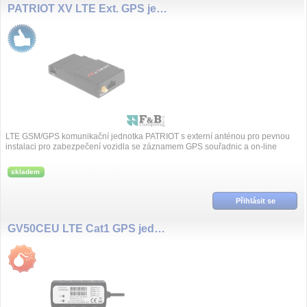
PATRIOT XV LTE Ext. GPS jednotka GSM/LTE, ext GPS antena
LTE GSM/GPS komunikační jednotka PATRIOT s externí anténou pro pevnou
instalaci pro zabezpečení vozidla se záznamem GPS souřadnic a on-line
posíláním přes GSM sí...
skladem
Přihlásit se
GV50CEU LTE Cat1 GPS jednotka