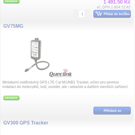
1 491.50 Kč
skladem
vč. DPH 1 804.72 Kč
Přidat do košíku
GV75MG
Miniaturní voděodolný GPS LTE Cat M1/NB1 Tracker, určen pro pevnou
instalaci do motocyklů, lodí, vozidel, ale i sekaček a dalších menších zařízení.
Obsahuje zálo...
skladem
Přihlásit se
GV300 GPS Tracker