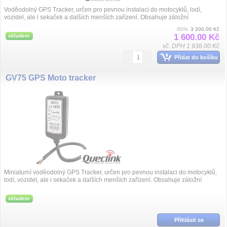
Voděodolný GPS Tracker, určen pro pevnou instalaci do motocyklů, lodí,
vozidel, ale i sekaček a dalších menších zařízení. Obsahuje záložní
akumulátor, int...
-50%
3 200.00 Kč
1 600.00 Kč
skladem
vč. DPH 1 936.00 Kč
Přidat do košíku
GV75 GPS Moto tracker
Miniaturní voděodolný GPS Tracker, určen pro pevnou instalaci do motocyklů,
lodí, vozidel, ale i sekaček a dalších menších zařízení. Obsahuje záložní
akumu...
skladem
Přihlásit se