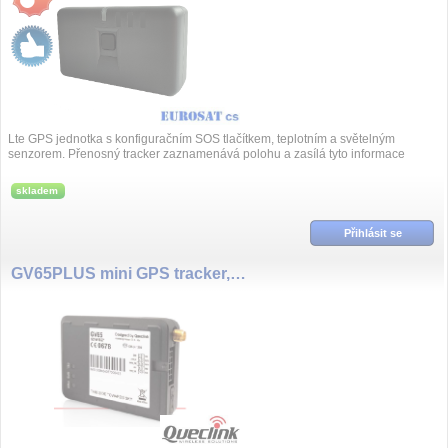
Lte GPS jednotka s konfiguračním SOS tlačítkem, teplotním a světelným
senzorem. Přenosný tracker zaznamenává polohu a zasílá tyto informace
prostřednict...
skladem
Přihlásit se
GV65PLUS mini GPS tracker,AKKU