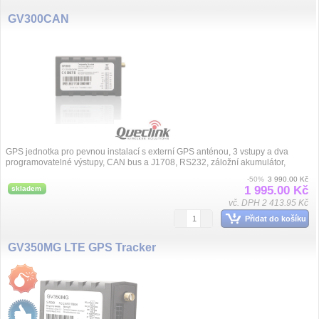
GV300CAN
GPS jednotka pro pevnou instalací s externí GPS anténou, 3 vstupy a dva
programovatelné výstupy, CAN bus a J1708, RS232, záložní akumulátor,
napájení 8 až 32VDC...
-50%
3 990.00 Kč
1 995.00 Kč
skladem
vč. DPH 2 413.95 Kč
Přidat do košíku
GV350MG LTE GPS Tracker