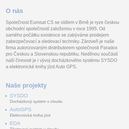
O nás
Společnost Eurosat CS se sídlem v Brně je ryze českou
Přepěťová ochrana 4x
Hlavní jednotka 2N IP Force
WiFi nízkonapěťový spínač,
obchodní společností založenou v roce 1995. Od
koax-video bez panelu,
2.0 – 4 tlačítka, bez kamery,
ovládaný pomocí mobilní
dvoustupňové provedení,
10 W reproduktor
aplikace eWeLink (pro iOS
samého počátku existence se zabýváme prodejem
galvanicky izolovaná svo
a Android), n
zabezpečovací a sledovací techniky. Zároveň je naše
firma autorizovaným distributorem společnosti Paradox
Tuya WiFi Gate DC5
SMS VT21 SMS modul
HDS238-7LR LoRaWAN MQTT, SENZORA WiFi třífázový elektroměr, 3X230/400V 80A, LCD display
pro Českou a Slovenskou republiku. Nedílnou součástí
naší činnosti je i vývoj docházkového systému SYSDO
a elektronické knihy jízd Auto GPS.
WiFi spínač pro ovládání
6 vstupů, 2 releové výstupy,
Třífázový elektroměr,
vrat, podpora platformy
podpora všech operátorů
SMART LoRaWAN , WiFi
Tuya pro internet věcí,
sítě GSM, zasílání stavů
Home Assistant, podpora
Naše projekty
2 490.00 Kč
magneticky spínač
ústředny
MQTT protokolu standardu
vč. DPH 3 012.90 Kč
pro
SYSDO
C702A Proximity karta
EVO192PCB
HDIR300 WiFi TUYA IR detekce pohybu
Docházkový systém v cloudu
AutoGPS
Elektronická kniha jízd
EDA
Standartní přístupová karta
Ústředna zabezpečovacího
WiFi TUYA IR detektor