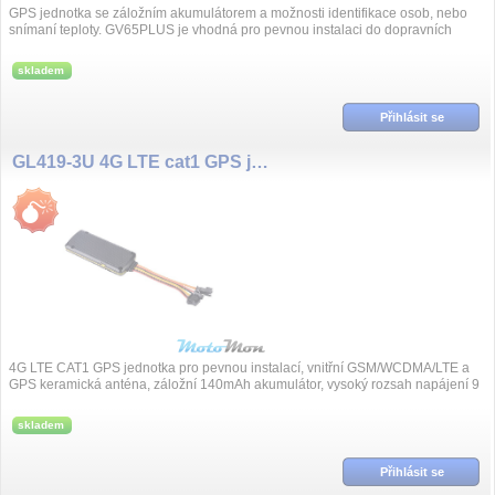
GPS jednotka se záložním akumulátorem a možnosti identifikace osob, nebo
snímaní teploty. GV65PLUS je vhodná pro pevnou instalaci do dopravních
prostřed...
skladem
Přihlásit se
GL419-3U 4G LTE cat1 GPS jednotka 9 - 72 VDC
4G LTE CAT1 GPS jednotka pro pevnou instalací, vnitřní GSM/WCDMA/LTE a
GPS keramická anténa, záložní 140mAh akumulátor, vysoký rozsah napájení 9
až 72VDC,...
skladem
Přihlásit se