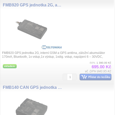
FMB920 GPS jednotka 2G, aku.170mA, BT
FMB920 GPS jednotka 2G, interní GSM a GPS anténa, záložní akumulátor
170mA, Bluetooth, 1x vstup,1x výstup, 1xdig. vstup, napájení 6 – 30VDC,
rozměry 79...
-50%
1 390.00 Kč
695.00 Kč
skladem
vč. DPH 840.95 Kč
Přidat do košíku
FMB140 CAN GPS jednotka 2G, aku. 170mA, BT