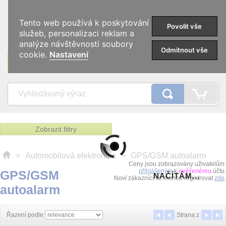
0
Tento web používá k poskytování
Povolit vše
služeb, personalizaci reklam a
analýze návštěvnosti soubory
Odmítnout vše
cookie.
Nastavení
KATEGORIE
Zobrazit filtry
>
Automobilová elektronika
>
GPS/GSM autoalarm
Ceny jsou zobrazovány uživatelům
přihlášeným
k
ověřenému
účtu.
GPS/GSM
NAČÍTÁM...
Noví zákaznící se mohou registrovat
zde
.
autoalarm
Řazení podle
Strana
z