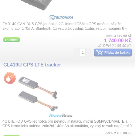
FMB140 CAN-BUS GPS jednotka 2G, interní GSM a GPS anténa, záložní
akumulátor 170mA, Bluetooth, 1x vstup,1x výstup, 1xdig. vstup, napájení 6 –
30VDC, roz...
-50%
3 480.00 Kč
1 740.00 Kč
skladem
vč. DPH 2 105.40 Kč
Přidat do košíku
GL419U GPS LTE tracker
4G LTE FDD GPS jednotka pro pevnou instalací, vnitřní GSM/WCDMA/LTE a
GPS keramická anténa, záložní 140mAh akumulátor, vysoký rozsah napájení 9
až 72VDC,...
-50%
2 983.00 Kč