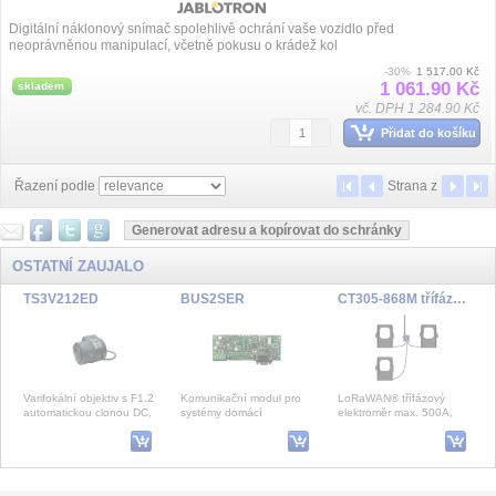
Digitální náklonový snímač spolehlivě ochrání vaše vozidlo před
neoprávněnou manipulací, včetně pokusu o krádež kol
-30%
1 517.00 Kč
1 061.90 Kč
skladem
vč. DPH 1 284.90 Kč
Přidat do košíku
Řazení podle
Strana
z
OSTATNÍ ZAUJALO
TS3V212ED
BUS2SER
CT305-868M třífázový elektroměr s nepřímým měřením, 500A
Varifokální objektiv s F1.2
Komunikační modul pro
LoRaWAN® třífázový
automatickou clonou DC,
systémy domácí
elektroměr max. 500A,
ohnisková vzdálenost 2,9 -
automatizace výrobců
nepřímé měření,
8,5 mm, manuálnà
třetích stran, komunikací
jednoduchá instalace,
port R
pasivní
BK-COP-4V-PATCH
IP Force 2.0 - 4 tlačítka
Sonoff WiFi otvírač