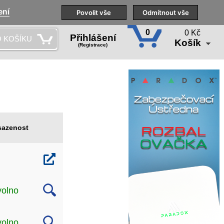
ení
Naše pobočky
Technická podpora
Povolit vše
Školení
Odmítnout vše
CS
0
0 Kč
Přihlášení
 KOŠÍKU
Košík
(Registrace)
azenost
volno
volno