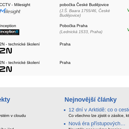
CCTV - Milesight
pobočka České Budějovice
(J.Š. Baara 1755/46, České
Budějovice)
Inception
Pobočka Praha
(Lednická 1533, Praha)
2N - technické školení
Praha
2N - technické školení
Praha
ekty
Nejnovější články
12 dní v Arktidě: co o cest
na Nordkapp řekla data z
stém v cloudu
Co všechno lze zjistit o zásilce, k
během dvanácti dní projede Arkt
SMARTBOX 2 MAX
Nová éra přístupových
SMARTBOX 2 MAX jsme vzali na