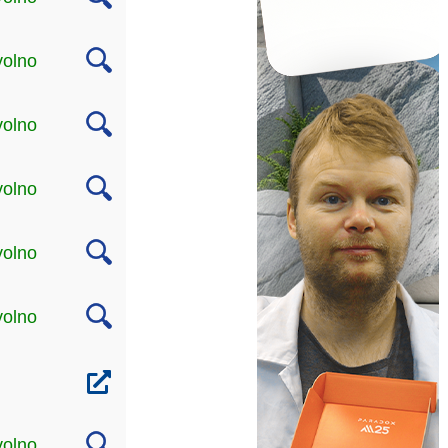
volno
volno
volno
volno
volno
volno