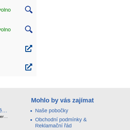
volno
volno
Mohlo by vás zajímat
ě
Naše pobočky
e
terá
Obchodní podmínky &
idou?
Reklamační řád