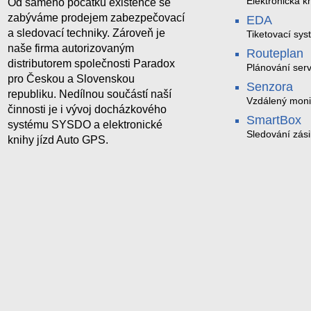
Elektronická kn
Od samého počátku existence se
zabýváme prodejem zabezpečovací
EDA
a sledovací techniky. Zároveň je
Tiketovací sys
naše firma autorizovaným
Routeplan
distributorem společnosti Paradox
Plánování serv
pro Českou a Slovenskou
Senzora
republiku. Nedílnou součástí naší
Vzdálený moni
činnosti je i vývoj docházkového
LoRaWAN
SmartBox
systému SYSDO a elektronické
Sledování zási
knihy jízd Auto GPS.
trasách