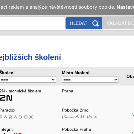
zaci reklam a analýze návštěvnosti soubory cookie.
Nastav
HLEDAT
VKLÁDAT DO
jbližších školení
Školení
Místo školení
Obs
2N - technické školení
Praha
Paradox
Pobočka Brno
(Karásek 11, Brno)
Integriti
Pobočka Praha