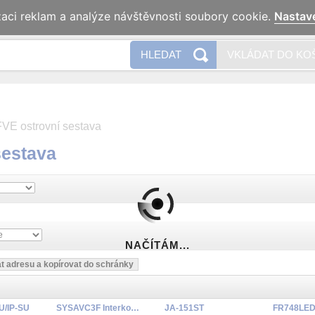
zaci reklam a analýze návštěvnosti soubory cookie.
Nastav
Naše 
HLEDAT
VKLÁDAT DO KO
FVE ostrovní sestava
sestava
NAČÍTÁM...
U/IP-SU
SYSAVC3F Interkom WiFi Tuya Finger/Key/EM Reader WG
JA-151ST
FR748LE