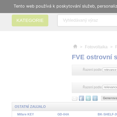
Tento web používá k poskytování služeb, personali
KATEGORIE
>
Fotovoltaika
>
FVE ostrovní 
Řazení podle
Řazení podle
OSTATNÍ ZAUJALO
Mifare KEY
GD-04A
BK-SHELF-3