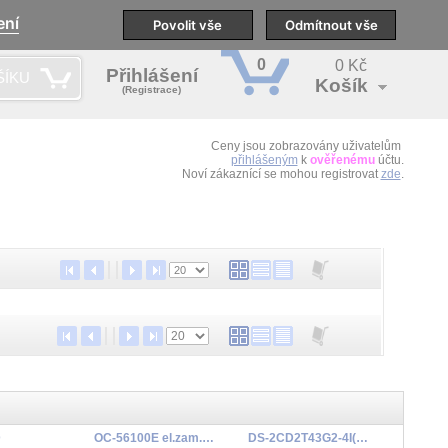
ení
pobočky
Technická podpora
Povolit vše
Školení
Odmítnout vše
CS
0
0 Kč
Přihlášení
ŠÍKU
Košík
(Registrace)
Ceny jsou zobrazovány uživatelům
přihlášeným
k
ověřenému
účtu.
Noví zákaznící se mohou registrovat
zde
.
D
OC-56100E el.zam.s monitorova.
DS-2CD2T43G2-4I(4mm)