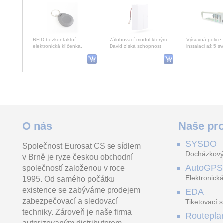
RFID bezkontaktní
Zálohovací modul kterým
Výsuvná police 
elektronická klíčenka,
David získá schopnost
instalaci až 5 s
(MIFARE S70 Standard 1k,
fungovat cca 12 až 24
RING a LAN-BU
13,56MHz) ISO 14443-4,
hodin bez externího napá
2.1.4.E, 2G-2.3
šedá
Grandstream GWN7816P Layer 3 Managed Network Switch
DS-2CD2052-I 6mm
O nás
Naše pro
GWN7816P jsou 48portový
5.0 Megapixelová, R6,IP
Auto-GPS SIM 
síťový switch na 3. vrstvě,
venkovní válečková
ČR Full data
který umožňuje středním a
kamerasIR přísvitem, 1/3"
SYSDO
Společnost Eurosat CS se sídlem
velkým podn
progressive scan CM
Docházkový
v Brně je ryze českou obchodní
AutoGPS
společností založenou v roce
Elektronická
1995. Od samého počátku
existence se zabýváme prodejem
EDA
zabezpečovací a sledovací
Tiketovací 
techniky. Zároveň je naše firma
Routepla
autorizovaným distributorem