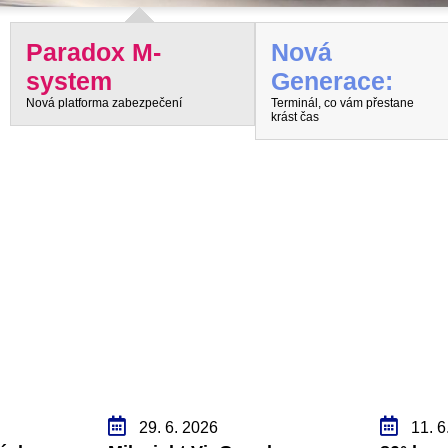
Paradox M-
Nová
system
Generace:
Nová platforma zabezpečení
Terminál, co vám přestane
krást čas
29. 6. 2026
11. 6