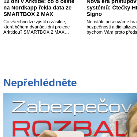
12 dní v Arktidě: co o cestě
Nová éra přístupo
na Nordkapp řekla data ze
systémů: Čtečky H
SMARTBOX 2 MAX
Signo
Co všechno lze zjistit o zásilce,
Neustále posouváme hra
která během dvanácti dní projede
bezpečnosti a digitalizac
Arktidou? SMARTBOX 2 MAX
bychom Vám proto předsta
jsme vzali na trasu z Tromsø přes
nejnovější nabídku v obla
Lofoty, Kirunu a finské Laponsko až
kontroly přístupu – moder
na Nordkapp. Bez jediného dobití, v
vysoce univerzální čteč
mrazu až −13 °C a mimo stabilní
Signo.
mobilní signál zaznamenával
polohu, teplotu, světlo, otřesy i
náklon. Výsledkem není jen čára
na mapě, ale podrobný datový
příběh celé cesty.
Nepřehlédněte