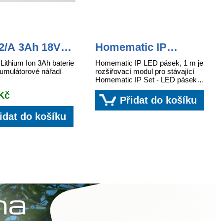
2/A 3Ah 18V
Homematic IP
 Ion baterie
Lightstrip, 1 m -
ithium Ion 3Ah baterie
Homematic IP LED pásek, 1 m je
HmIP-LS1
umulátorové nářadí
rozšiřovací modul pro stávající
Homematic IP Set - LED pásek +
zdroj, který umožňuje prodloužit
 Kč
světelný pásek a rozšířit mož...
Přidat do košíku
idat do košíku