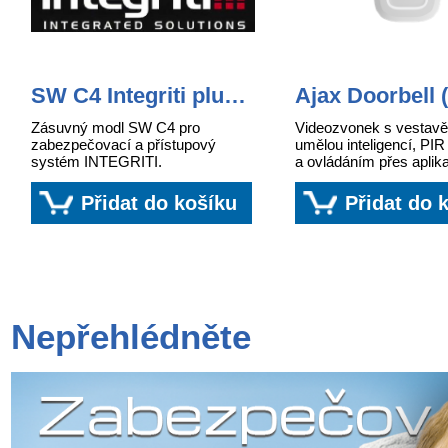
SW C4 Integriti plug-
Ajax Doorbell 
in module
ASP white
Zásuvný modl SW C4 pro
Videozvonek s vestav
zabezpečovací a přístupový
umělou inteligencí, PI
systém INTEGRITI.
a ovládáním přes aplik
bílá.
Přidat do košíku
Přidat do 
Nepřehlédněte