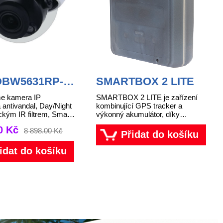
DBW5631RP-
SMARTBOX 2 LITE
e kamera IP
SMARTBOX 2 LITE je zařízení
á antivandal, Day/Night
kombinující GPS tracker a
kým IR filtrem, Smart
výkonný akumulátor, díky
vit 50 m, 1/2,9"
kterému je možné transport
00 Kč
8 898.00 Kč
 progressive scan
sledovat i na velmi dlouhých
Přidat do košíku
 CMOS...
cestách.
idat do košíku