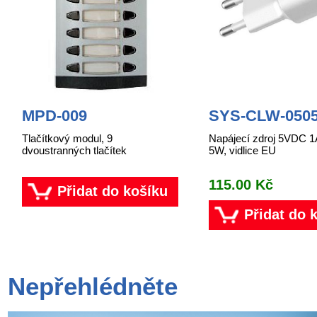
MPD-009
SYS-CLW-050
Tlačítkový modul, 9
Napájecí zdroj 5VDC 1
dvoustranných tlačítek
5W, vidlice EU
115.00 Kč
Přidat do košíku
Přidat do 
Nepřehlédněte