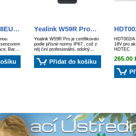
(8EU)
Yealink W59R Pro
HDT00
SIP DECT odolná
Lithium
ěnou
Yealink W59R Pro je certifikován
HDT002/A L
ručka
R senzorem
podle přísné normy IP67 , což z
18V pro ak
ace. Barva
něj činí profesionální, odolný
HDTEC
DECT telefon vybavený
265.00
integrovaným Bluetooth a
košíku
Přidat do košíku
vibračním ...
Př