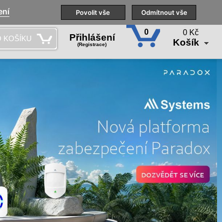
ení
Naše pobočky
Technická podpora
Povolit vše
Školení
Odmítnout vše
CS
0
0 Kč
Přihlášení
 KOŠÍKU
Košík
(Registrace)