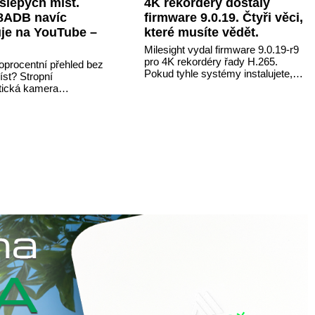
 slepých míst.
4K rekordéry dostaly
8ADB navíc
firmware 9.0.19. Čtyři věci,
je na YouTube –
které musíte vědět.
Milesight vydal firmware 9.0.19-r9
pro 4K rekordéry řady H.265.
oprocentní přehled bez
Pokud tyhle systémy instalujete,
íst? Stropní
jsou tu čtyři věci, které vám
tická kamera
zjednoduší práci – a jedna z nich
DB skládá obraz ze
vám ušetří spoustu zbytečných
 senzorů SONY do
výjezdů k zákazníkům.
istého 180° záběru bez
 K tomu přidává AI
ob a vozidel,
ý zvuk a unikátní
římého vysílání na
 bez běžícího počítače.