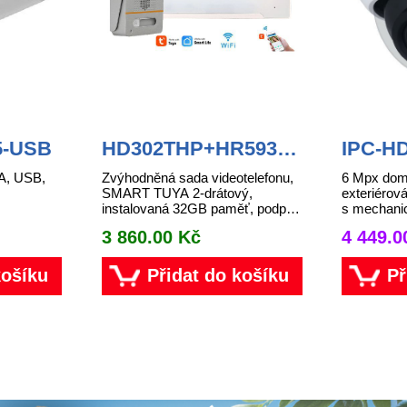
5-USB
HD302THP+HR593THW
IPC-H
WiFi Tuya 2 drat sada
ZE
A, USB,
Zvýhodněná sada videotelefonu,
6 Mpx dom
videotelefonu
SMART TUYA 2-drátový,
exteriérov
instalovaná 32GB paměť, podpora
s mechanic
WiFi konektivity s APP Tuya nebo
IR LED dos
3 860.00 Kč
4 449.
Smart Life, podpora dvou
6Megapixel
dveřníc...
STARVIS™
košíku
Přidat do košíku
Př