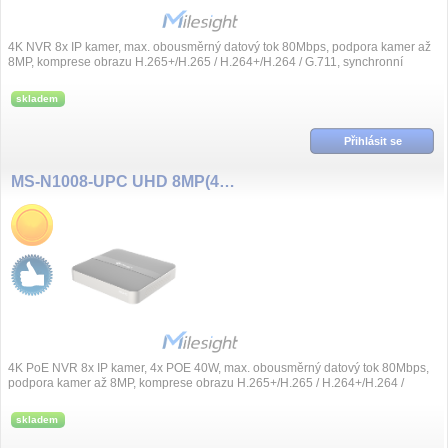
4K NVR 8x IP kamer, max. obousměrný datový tok 80Mbps, podpora kamer až
8MP, komprese obrazu H.265+/H.265 / H.264+/H.264 / G.711, synchronní
přehrávání, videoana...
skladem
Přihlásit se
MS-N1008-UPC UHD 8MP(4K), 8 kanál NVR, 4x PoE
4K PoE NVR 8x IP kamer, 4x POE 40W, max. obousměrný datový tok 80Mbps,
podpora kamer až 8MP, komprese obrazu H.265+/H.265 / H.264+/H.264 /
G.711, synchronní přeh...
skladem