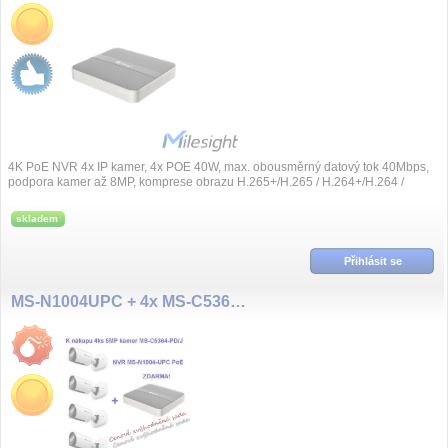
4K PoE NVR 4x IP kamer, 4x POE 40W, max. obousměrný datový tok 40Mbps,
podpora kamer až 8MP, komprese obrazu H.265+/H.265 / H.264+/H.264 /
G.711, synchronní přeh...
skladem
Přihlásit se
MS-N1004UPC + 4x MS-C5364-PD/J