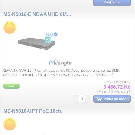
Přihlásit se
MS-N5016-E NDAA UHD 8MP(4K), 16 kanál NVR, bez PoE
NDAA 4K NVR 16 IP kamer, datový tok 80Mbps, podpora kamer až 8MP,
komprese obrazu H.265+/H.265 / H.264+/H.264 / G.711, synchronní
přehrávání, videoanalýza obrazu,...
-52%
7 264.00 Kč
3 486.72 Kč
skladem
vč. DPH 4 218.93 Kč
Přidat do košíku
MS-N5016-UPT PoE 16ch.