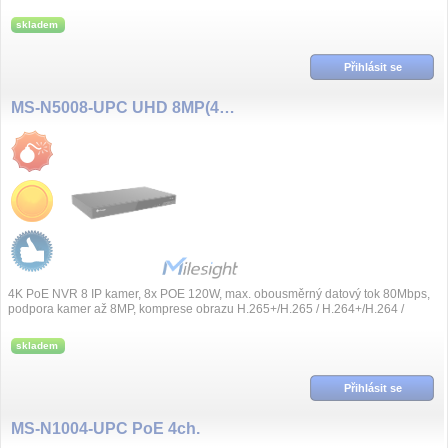
přehrávání, videoana...
skladem
Přihlásit se
MS-N5008-UPC UHD 8MP(4K), 8 kanál NVR, 8x PoE
4K PoE NVR 8 IP kamer, 8x POE 120W, max. obousměrný datový tok 80Mbps,
podpora kamer až 8MP, komprese obrazu H.265+/H.265 / H.264+/H.264 /
G.711, synchronní přeh...
skladem
Přihlásit se
MS-N1004-UPC PoE 4ch.