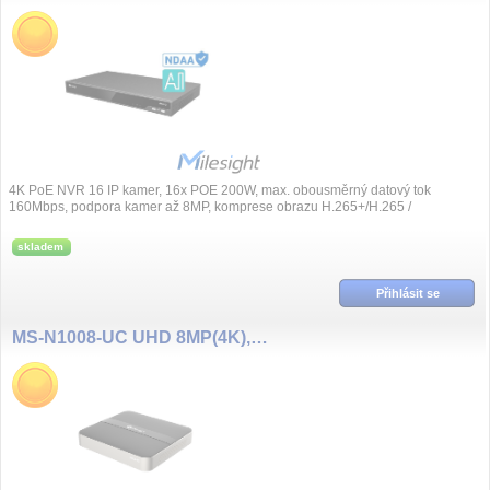
4K PoE NVR 16 IP kamer, 16x POE 200W, max. obousměrný datový tok
160Mbps, podpora kamer až 8MP, komprese obrazu H.265+/H.265 /
H.264+/H.264 / G.711, syn...
skladem
Přihlásit se
MS-N1008-UC UHD 8MP(4K), 8 kanál NVR, bez PoE