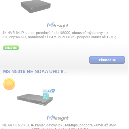
4K NVR 64 IP kamer, prémiová řada N8000, obousměrný datový tok
320Mbps/RAID, nahrávání až 64 x 8MP/30FPS, podpora kamer až 12MP,
komprese obrazu H.265+/H.2...
skladem
Přihlásit se
MS-N5016-NE NDAA UHD 8MP(4K), 160Mbps 16 kanál NVR, bez PoE
NDAA 4K NVR 16 IP kamer, datový tok 160Mbps, podpora kamer až 8MP,