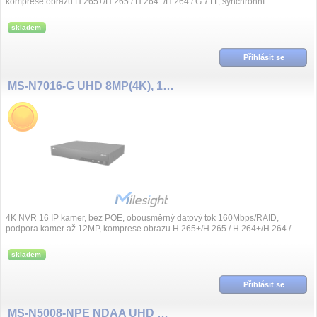
komprese obrazu H.265+/H.265 / H.264+/H.264 / G.711, synchronní
přehrávání, videoanalýza obrazu,...
skladem
Přihlásit se
MS-N7016-G UHD 8MP(4K), 16 kanál NVR Pro, bez PoE, ALARM
4K NVR 16 IP kamer, bez POE, obousměrný datový tok 160Mbps/RAID,
podpora kamer až 12MP, komprese obrazu H.265+/H.265 / H.264+/H.264 /
G.711, synchronní přeh...
skladem
Přihlásit se
MS-N5008-NPE NDAA UHD 8MP(4K), 8 kanál NVR, 8x PoE