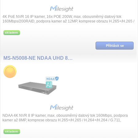
4K PoE NVR 16 IP kamer, 16x POE 200W, max. obousměrný datový tok
160Mbps/200RAID, podpora kamer až 12MP, komprese obrazu H.265+/H.265 /
H.264+/H.264 / G...
skladem
Přihlásit se
MS-N5008-NE NDAA UHD 8MP(4K), 8 kanál NVR, bez PoE
NDAA 4K NVR 8 IP kamer, max. obousměrný datový tok 160Mbps, podpora
kamer až 8MP, komprese obrazu H.265+/H.265 / H.264+/H.264 / G.711,
synchronní přeh...
skladem