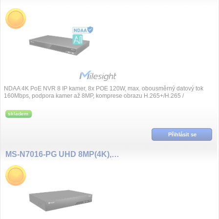
NDAA 4K PoE NVR 8 IP kamer, 8x POE 120W, max. obousměrný datový tok
160Mbps, podpora kamer až 8MP, komprese obrazu H.265+/H.265 /
H.264+/H.264 / G.711, syn...
skladem
Přihlásit se
MS-N7016-PG UHD 8MP(4K), 16 kanál NVR Pro, 16x PoE,