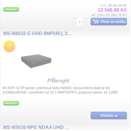
H.264+/H.264 / G.7...
-52%
28 221.00 Kč
13 546.08 Kč
skladem
vč. DPH 16 390.76 Kč
Přidat do košíku
MS-N8032-G UHD 8MP(4K), 32 kanál NVR Pro, bez PoE, ALARM
4K NVR 32 IP kamer, prémiová řada N8000, obousměrný datový tok
320Mbps/RAID, nahrávání až 32 x 8MP/30FPS, podpora kamer až 12MP,
komprese obrazu H.265+/H.2...
skladem
Přihlásit se
MS-N5016-NPE NDAA UHD 8MP(4K), 16 kanál NVR,16xPoE