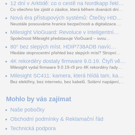
12 dní v Arktidě: co o cestě na Nordkapp řekla
data ze SMARTBOX 2 MAX
Co všechno lze zjistit o zásilce, která během dvanácti dní
projede Arktidou? SMARTBOX 2 MAX jsme vzali na trasu z
Nová éra přístupových systémů: Čtečky HID
Tromsø přes Lofoty, Kirunu a finské Laponsko až na
Signo
Nordkapp. Bez jediného dobití, v mrazu až −13 °C a mimo
Neustále posouváme hranice bezpečnosti a digitalizace.
stabilní mobilní signál zaznamenával polohu, teplotu, světlo,
Rádi bychom Vám proto představili naši nejnovější nabídku
Milesight VioGuard: Revoluce v inteligentní
otřesy i náklon. Výsledkem není jen čára na mapě, ale
v oblasti kontroly přístupu – moderní a vysoce univerzální
detekci dopravních přestupků
podrobný datový příběh celé cesty.
čtečky HID Signo.
Společnost Milesight představuje VioGuard – svou
nejnovější proprietární technologii pro pokročilou detekci
80° bez slepých míst. HDIP738ADB navíc
dopravních přestupků. Tento systém, poháněný
streamuje na YouTube – bez PC.
sofistikovanými algoritmy umělé inteligence (AI), je navržen
Hledáte stoprocentní přehled bez slepých míst? Stropní
tak, aby poskytoval komplexní nástroje pro vymáhání
panoramatická kamera HDIP738ADB skládá obraz ze dvou
4K rekordéry dostaly firmware 9.0.19. Čtyři věci,
dopravních předpisů, zvyšoval bezpečnost na silnicích a
4MP senzorů SONY do jednoho čistého 180° záběru bez
které musíte vědět.
optimalizoval plynulost dopravy v moderních městech.
zkreslení. K tomu přidává AI detekci osob a vozidel,
Milesight vydal firmware 9.0.19-r9 pro 4K rekordéry řady
obousměrný zvuk a unikátní možnost přímého vysílání na
H.265. Pokud tyhle systémy instalujete, jsou tu čtyři věci,
Milesight SC411: kamera, která hlídá tam, kam
YouTube – bez běžícího počítače.
které vám zjednoduší práci – a jedna z nich vám ušetří
kabel nedosáhne
spoustu zbytečných výjezdů k zákazníkům.
Bez elektřiny, bez internetu, bez kabelů. Solární napájení,
4G LTE a trojitá detekce PIR × AOV × AI hlídají staveniště,
pole i odlehlé objekty – a alarm s důkazem pošlou rovnou na
váš telefon. Podívejte se na video.
Mohlo by vás zajímat
Naše pobočky
Obchodní podmínky & Reklamační řád
Technická podpora