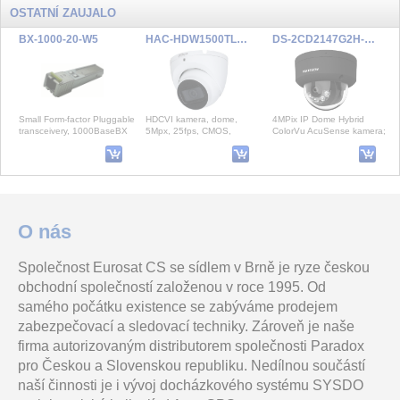
OSTATNÍ ZAUJALO
BX-1000-20-W5
HAC-HDW1500TLM-A-POC-0280B-S2
DS-2CD2147G2H-LISU(2.8mm)/eF/BLACK
Small Form-factor Pluggable
HDCVI kamera, dome,
4MPix IP Dome Hybrid
transceivery, 1000BaseBX
5Mpx, 25fps, CMOS,
ColorVu AcuSense kamera;
(2G), Tx1550nm/Rx1310nm
f=2,8mm (111°), DWDR,
WDR 130dB,audio, alarm,
, MM/SM univerzální,
IR30m, IP67, mikrofon, DC
IP67, černá
12V + PoC
PowerMaxx SB 12 BL Akumulátorová příklepová vrtačka 2x 12V/2Ah + nabíječka
MOUSE 02
ASC2204B-S
O nás
Společnost Eurosat CS se sídlem v Brně je ryze českou
Bezuhlíková akumulátorová
Duální PIR/MW pohybový
Kontroler, pro 4 dveře, pro
obchodní společností založenou v roce 1995. Od
příklepová vrtačka s
detektor s kombinovanou
4x RS-485/Wiegand čtečku,
extrémně kompaktní
digitální technologii detekce
TCP/IP, LAN
samého počátku existence se zabýváme prodejem
4 254.75 Kč
konstrukcí pro univerz
pomocí PIR a MW a
vč. DPH 5 148.25 Kč
zabezpečovací a sledovací techniky. Zároveň je naše
firma autorizovaným distributorem společnosti Paradox
Ajax SoloButton (2-gang) black (45119) - Tlačítko pro LightSwitch (spínač řazení 5)
SB 18 LTX BL Q I Akumulátorová příklepová vrtačka
Příklepový vrták SDS-max PRO 4 Premium 20x400x520 mm
pro Českou a Slovenskou republiku. Nedílnou součástí
naší činnosti je i vývoj docházkového systému SYSDO