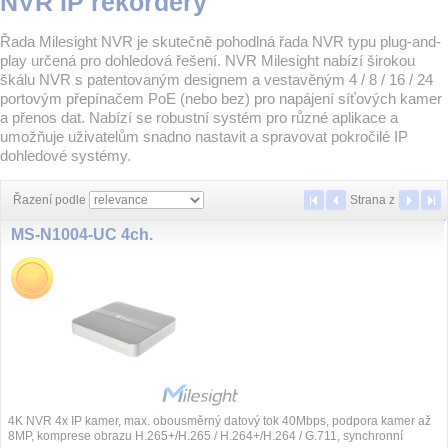
NVR IP rekordéry
Řada Milesight NVR je skutečně pohodlná řada NVR typu plug-and-
play určená pro dohledová řešení. NVR Milesight nabízí širokou
škálu NVR s patentovaným designem a vestavěným 4 / 8 / 16 / 24
portovým přepínačem PoE (nebo bez) pro napájení síťových kamer
a přenos dat. Nabízí se robustní systém pro různé aplikace a
umožňuje uživatelům snadno nastavit a spravovat pokročilé IP
dohledové systémy.
Řazení podle
Strana
z
MS-N1004-UC 4ch.
4K NVR 4x IP kamer, max. obousměrný datový tok 40Mbps, podpora kamer až
8MP, komprese obrazu H.265+/H.265 / H.264+/H.264 / G.711, synchronní