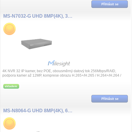
Přihlásit se
MS-N7032-G UHD 8MP(4K), 32 kanál NVR Pro, bez PoE, ALARM
4K NVR 32 IP kamer, bez POE, obousměrný datový tok 256Mbps/RAID,
podpora kamer až 12MP, komprese obrazu H.265+/H.265 / H.264+/H.264 /
G.711, 2x LAN, syn...
skladem
Přihlásit se
MS-N8064-G UHD 8MP(4K), 64 kanál NVR Pro, bez PoE, ALARM