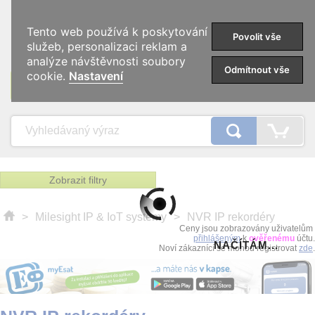
0
Tento web používá k poskytování
Povolit vše
služeb, personalizaci reklam a
analýze návštěvnosti soubory
Odmítnout vše
cookie.
Nastavení
KATEGORIE
Zobrazit filtry
>
Milesight IP & IoT systémy
>
NVR IP rekordéry
Ceny jsou zobrazovány uživatelům
přihlášeným
k
ověřenému
účtu.
NAČÍTÁM...
Noví zákaznící se mohou registrovat
zde
.