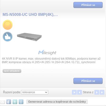
Přihlásit se
MS-N5008-UC UHD 8MP(4K), 8 kanál NVR, bez PoE
4K NVR 8 IP kamer, max. obousměrný datový tok 80Mbps, podpora kamer až
8MP, komprese obrazu H.265+/H.265 / H.264+/H.264 / G.711, synchronní
přehrávání, videoana...
není skladem
Přihlásit se
Řazení podle
Strana
z