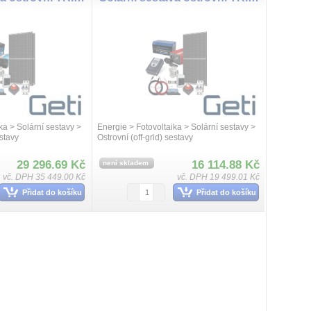
ka > Solární sestavy >
Energie > Fotovoltaika > Solární sestavy >
estavy
Ostrovní (off-grid) sestavy
29 296.69 Kč
16 114.88 Kč
není skladem
vč. DPH 35 449.00 Kč
vč. DPH 19 499.01 Kč
Přidat do košíku
Přidat do košíku