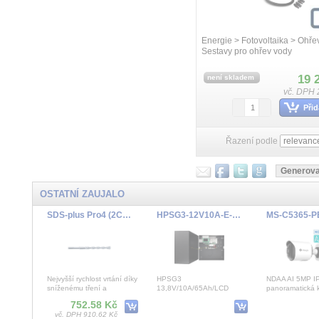
Energie > Fotovoltaika > Ohře
Sestavy pro ohřev vody
19 
není skladem
vč. DPH 
Přid
Řazení podle
OSTATNÍ ZAUJALO
SDS-plus Pro4 (2C) / 20 x 400/450 mm
HPSG3-12V10A-E-LCD 13,8V/10A/65Ah/LCD
Nejvyšší rychlost vrtání díky
HPSG3
NDAA AI 5MP I
sníženému tření a
13,8V/10A/65Ah/LCD
panoramatická 
zlepšenému přenosu rázu
záložní impulzní napájecí
2592x1944/30f
752.58 Kč
se speciálnà
zdroj Grade 3
rybí oko, objek
vč. DPH 910.62 Kč
180° /rybí