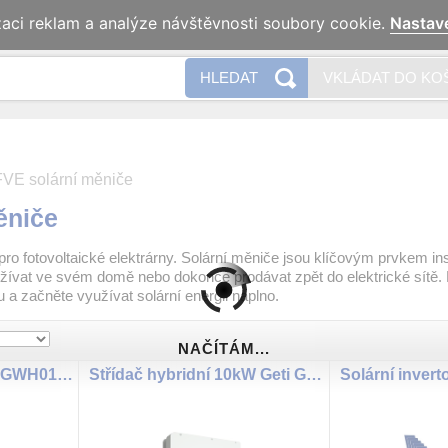
zaci reklam a analýze návštěvnosti soubory cookie.
Nastav
Naše 
HLEDAT
VKLÁDAT DO KO
FVE solární měniče
ěniče
pro fotovoltaické elektrárny. Solární měniče jsou klíčovým prvkem in
užívat ve svém domě nebo dokonce prodávat zpět do elektrické sítě. 
a začněte využívat solární energii naplno.
NAČÍTÁM...
Solární invertor GETI GWH01 4000W MPPT pro PV ohřev vody
Střídač hybridní 10kW Geti GF-I10H3.