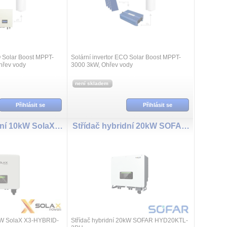
O Solar Boost MPPT-
Solární invertor ECO Solar Boost MPPT-
hřev vody
3000 3kW, Ohřev vody
není skladem
Přihlásit se
Přihlásit se
Střídač hybridní 10kW SolaX X3-HYBRID-10.0-D
Střídač hybridní 20kW SOFAR HYD20KTL-3PH
0kW SolaX X3-HYBRID-
Střídač hybridní 20kW SOFAR HYD20KTL-