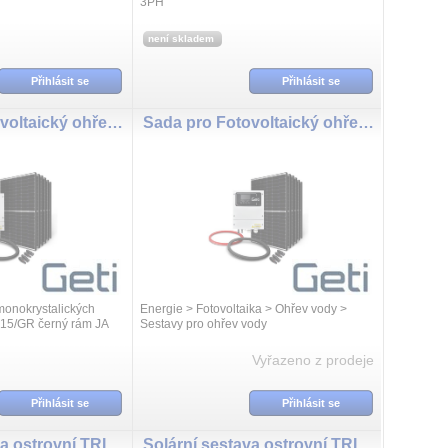
3PH
není skladem
Přihlásit se
Přihlásit se
Sada pro Fotovoltaický ohřev vody GETI GWH01 2490W 6x PV Ja Solar
Sada pro Fotovoltaický ohřev vody GETI GWH02D 2490W 6x PV Ja Solar
monokrystalických
Energie > Fotovoltaika > Ohřev vody >
15/GR černý rám JA
Sestavy pro ohřev vody
69 ) o výkonu 415W
oléru GWH01 4000W (
Vyřazeno z prodeje
Přihlásit se
Přihlásit se
Solární sestava ostrovní TRINA 890Wp, baterie LiFePO4 24V 100Ah, měnič 24V/230VAC 2000W
Solární sestava ostrovní TRINA 445Wp, baterie LiFePO4 12V 100Ah, měnič 230VAC 1000W