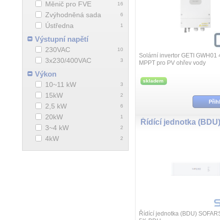
Měnič pro FVE
16
Zvýhodněná sada
6
Ústředna
1
Výstupní napětí
230VAC
10
Solární invertor GETI GWH01
3x230/400VAC
3
MPPT pro PV ohřev vody
Výkon
skladem
10~11 kW
3
15kW
2
Přih
2,5 kW
6
20kW
1
3~4 kW
2
4kW
2
Řídící jednotka (BDU) SOFA