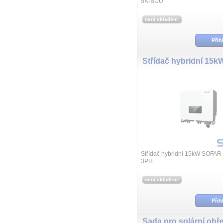
5K-BDU
není skladem
Přih
Střídač hybridní 15kW SOFA
3PH
není skladem
Přih