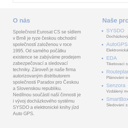
VEZFI 2x0.8+6x0.5/ 100m
Ajax SoloCover (CP) olive
O nás
Naše pro
SYSDO
Společnost Eurosat CS se sídlem
Stíněný kabel
Designový kryt montážní
4 kanálový Ac
Docházkový
v Brně je ryze českou obchodní
2x0.8+6x0.5mm, drát.
krabice - AJAX CoverPlate -
s rozpoznáváním
Baleno po 100m. VEZFI
provedení pro samostatnou
4xPoE, Alarm
AutoGPS
společností založenou v roce
2x0.8+6x0.5
instalaci. Barva
Elektronická
1995. Od samého počátku
existence se zabýváme prodejem
EDA
zabezpečovací a sledovací
Tiketovací 
techniky. Zároveň je naše firma
Routepla
autorizovaným distributorem
Plánování s
společnosti Paradox pro Českou
Senzora
a Slovenskou republiku.
Vzdálený mo
Nedílnou součástí naší činnosti je
LoRaWAN
SmartBo
i vývoj docházkového systému
Sledování z
SYSDO a elektronické knihy jízd
trasách
Auto GPS.