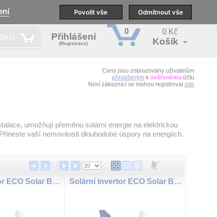
ení
pobočky
Technická podpora
Povolit vše
Školení
Odmítnout vše
CS
0
0 Kč
Přihlášení
ŠÍKU
Košík
(Registrace)
Ceny jsou zobrazovány uživatelům
přihlášeným
k
ověřenému
účtu.
Noví zákaznící se mohou registrovat
zde
.
stalace, umožňují přeměnu solární energie na elektrickou
Přineste vaší nemovitosti dlouhodobé úspory na energiích.
Solární invertor ECO Solar Boost MPPT-3000 3,5kW PRO, Ohřev vody
Solární invertor ECO Solar Boost MPPT-3000 3kW, Ohřev vody