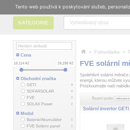
Tento web používá k poskytování služeb, personali
KATEGORIE
>
Fotovoltaika
>
Cena
FVE solární m
16,114 Kč
29,296 Kč
Spolehlivé solární měniče 
Obchodní značka
energii, kterou můžete vy
GETI
9
Prozkoumejte naši nabídku 
SOFARSOLAR
4
FVE
2
Řazení podle
SOLAX Power
2
Modul
Baterie/Akumulátor
1
FVE Solární panel
1