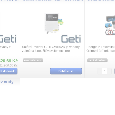
v vody >
Solární invertor GETI GWH02D je vhodný
Energie > Fotovoltai
zejména k použití v systémech pro
Ostrovní (off-grid) s
fotovoltaický ohřev vody s využitím
dotačního programu NZÚ a NZÚ light.
520.66 Kč
není skladem
není skladem
21 200.00 Kč
at do košíku
Přihlásit se
Sada pro solární ohřev vody GETI GWH03W 2670Wp 6x PV TRINA