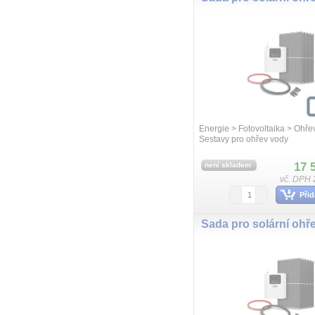
Energie > Fotovoltaika > Ohře
Sestavy pro ohřev vody
17 
není skladem
vč. DPH 
Přid