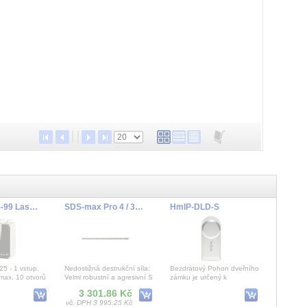
FHSD8025-99 LaserSense 25 - 1 vstup, 50m trubka, max. 10 otvorů, až 350m2 , citlivost 0,0015 až 25 %
SDS-max Pro 4 / 32 x 920 mm
HmIP-DLD-S
5 - 1 vstup,
Nedostižná destrukční síla:
Bezdrátový Pohon dveřního
max. 10 otvorů
Velmi robustní a agresivní S
zámku je určený k
břit z plného tvrdokovu,
pohodlnému, motoricky
3 301.86 Kč
Konstantn
poháněnému odemykání,
vč. DPH 3 995.25 Kč