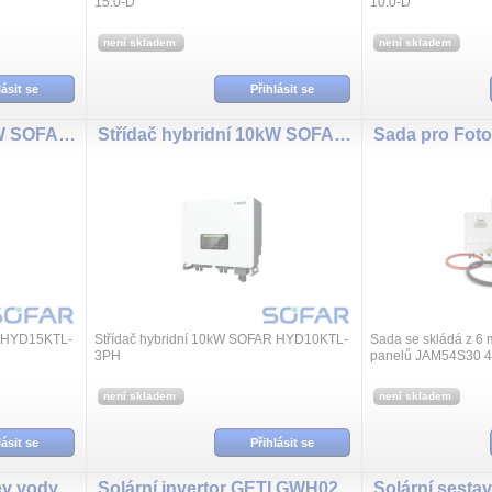
15.0-D
10.0-D
není skladem
není skladem
lásit se
Přihlásit se
Střídač hybridní 15kW SOFAR HYD15KTL-3PH
Střídač hybridní 10kW SOFAR HYD10KTL-3PH
R HYD15KTL-
Střídač hybridní 10kW SOFAR HYD10KTL-
Sada se skládá z 6 
3PH
panelů JAM54S30 4
SOLAR ( 6x 042803
každý , GETI kontr
není skladem
není skladem
1x 04290...
lásit se
Přihlásit se
Sada pro solární ohřev vody GETI GWH03W 2225Wp 5x PV TRINA
Solární invertor GETI GWH02D 4000W MPPT pro PV ohřev vody