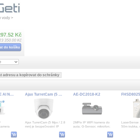
v vody >
297.52 Kč
23 350.00 Kč
at do košíku
MS-C5365-PE AI NDAA 1.68mm 180° Panoramic IP 5MP/30fps
Ajax TurretCam (5 Mp/2.8 mm) (8EU) ASP white (64923)
AE-DC2018-K2
P
Ajax TurretCam (5 Mpx / 2.8
2MPix IP WIFI kamera do
LaserSense 2
kamera
mm) je bezpečnostní IP
auta; G-Sensor; mikrofon;
50m trubka, 
ps v módu
kamera s inteligentním
5VDC 1,5A
tiv 1.68mm
infračerveným (IR) pŠ