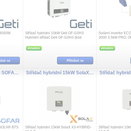
 4000W
Střídač hybridní 10kW Geti GF-I10H3.
Solární invertor EC
Hybridní střídač Geti GF‑I10H3 (kód
3000 3,5kW PRO, O
E002‑5583) lze použít jako běžný síťový
(on‑grid) měnič, přičemž zároveň
skladem
skladem
podporuj...
lásit se
Přihlásit se
Řídící jednotka (BDU) SOFARSOLAR BTS 5K-BDU
Střídač hybridní 15kW SolaX X3-HYBRID-15.0-D
RSOLAR BTS
Střídač hybridní 15kW SolaX X3-HYBRID-
Střídač hybridní 1