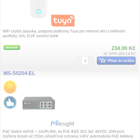
WiFi chytrá zásuvka, podpora platformy Tuya pro internet věcí s měřením
spotřeby 16A, EU/F zemnící kolík
234.00 Kč
skladem
vč. DPH 283.14 Kč
Přidat do košíku
MS-S0204-EL
PoE Switch 4xPoE + 2xUPLINK, 4x PoE IEEE 802.3af, 48VDC 30W port,
zvýšený dosah až 250m, přepěťová ochrana 14KV, automatická PoE detekce,