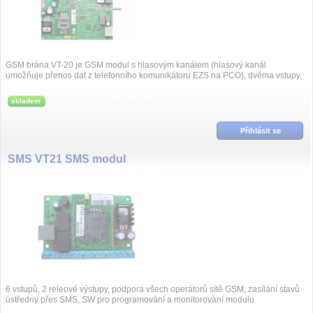
GSM brána VT-20 je GSM modul s hlasovým kanálem (hlasový kanál
umožňuje přenos dat z telefonního komunikátoru EZS na PCO), dvěma vstupy,
dvěma releovými v...
skladem
Přihlásit se
SMS VT21 SMS modul
6 vstupů, 2 releové výstupy, podpora všech operátorů sítě GSM, zasílání stavů
ústředny přes SMS, SW pro programování a monitorování modulu