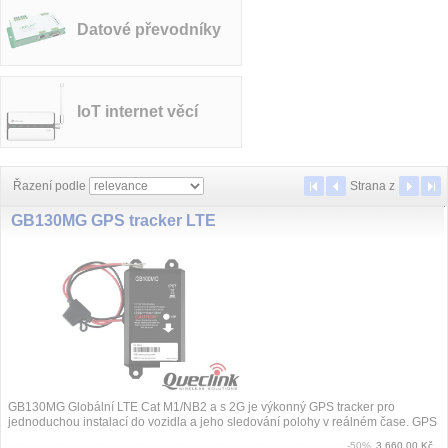
Datové převodníky
IoT internet věcí
Řazení podle
Strana
z
GB130MG GPS tracker LTE
GB130MG Globální LTE Cat M1/NB2 a s 2G je výkonný GPS tracker pro
jednoduchou instalací do vozidla a jeho sledování polohy v reálném čase. GPS
pozice je...
-50%
3 660.00 Kč