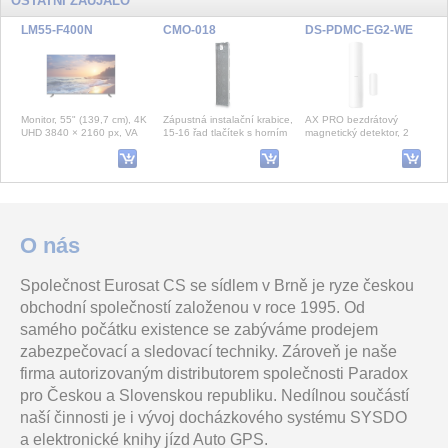
OSTATNÍ ZAUJALO
LM55-F400N
CMO-018
DS-PDMC-EG2-WE
Monitor, 55" (139,7 cm), 4K
Zápustná instalační krabice,
AX PRO bezdrátový
UHD 3840 × 2160 px, VA
15-16 řad tlačítek s horním
magnetický detektor, 2
panel, 400 cd/m2, HDMI,
dvojitým modulem
vstupy
VGA, RS-232, 24/7,
TS10V518ED(DC)
Ajax LifeQuality (8EU) black
Holder for 750ml black color
O nás
Společnost Eurosat CS se sídlem v Brně je ryze českou
Varifokální objektiv 5-50mm,
Inteligentní senzor kvality
Držák SAFE 75C je určen
obchodní společností založenou v roce 1995. Od
F1.4 auto-clona řízená
ovzduší. Zařízení umožňuje
pro hasicí sprej SAFE 750.
napětím, INFRA
spouštění automatizačních
Speciálně konstruované
samého počátku existence se zabýváme prodejem
103.00 Kč
kompatibilní pro DEN/NOC
scénà
držáky jsou urče
vč. DPH 124.63 Kč
zabezpečovací a sledovací techniky. Zároveň je naše
firma autorizovaným distributorem společnosti Paradox
DS-2CD3386G2-ISU(2.8mm)(H)(eF)
Grandstream GWN7624 přístupový bod
RK1S-18S rozvodná krabice
pro Českou a Slovenskou republiku. Nedílnou součástí
naší činnosti je i vývoj docházkového systému SYSDO
a elektronické knihy jízd Auto GPS.