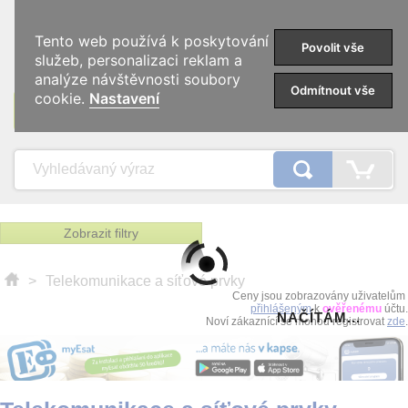
0
Tento web používá k poskytování
Povolit vše
služeb, personalizaci reklam a
analýze návštěvnosti soubory
Odmítnout vše
cookie.
Nastavení
KATEGORIE
Zobrazit filtry
>
Telekomunikace a síťové prvky
Ceny jsou zobrazovány uživatelům
přihlášeným
k
ověřenému
účtu.
NAČÍTÁM...
Noví zákaznící se mohou registrovat
zde
.