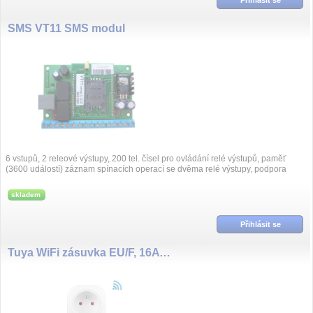
SMS VT11 SMS modul
6 vstupů, 2 releové výstupy, 200 tel. čísel pro ovládání relé výstupů, paměť
(3600 událostí) záznam spínacích operací se dvěma relé výstupy, podpora
vše...
skladem
Přihlásit se
Tuya WiFi zásuvka EU/F, 16A měření spotřeby