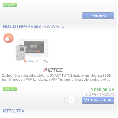
skladem
Přihlásit se
HD302THP+HR593THW WiFi Tuya 2 drat sada videotelefonu
Zvýhodněná sada videotelefonu, SMART TUYA 2-drátový, instalovaná 32GB
paměť, podpora WiFi konektivity s APP Tuya nebo Smart Life, podpora dvou
dveřníc...
3 860.00 Kč
skladem
vč. DPH 4 670.60 Kč
Přidat do košíku
MT701TPV