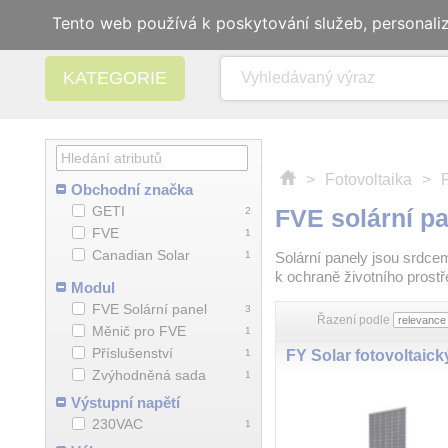
Tento web používá k poskytování služeb, personali
KATEGORIE
>
Fotovoltaika
>
Obchodní značka
GETI
FVE solární p
2
FVE
1
Canadian Solar
1
Solární panely jsou srdcem
k ochraně životního prost
Modul
FVE Solární panel
3
Řazení podle
Měnič pro FVE
1
Příslušenství
1
Zvýhodněná sada
1
Výstupní napětí
230VAC
1