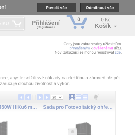
ení
pobočky
Technická podpora
Povolit vše
Školení
Odmítnout vše
CS
0
0 Kč
Přihlášení
ŠÍKU
Košík
(Registrace)
Ceny jsou zobrazovány uživatelům
přihlášeným
k
ověřenému
účtu.
Noví zákaznící se mohou registrovat
zde
.
ce, abyste snížili své náklady na elektřinu a zároveň přispěli
zaručuje dlouhou životnost a výkon.
Solární panel 450W HiKu6 mono PERC CS6L-450 černý rám Canadian Solar
Sada pro Fotovoltaický ohřev vody GETI GWH01 2490W 6x PV Ja Solar