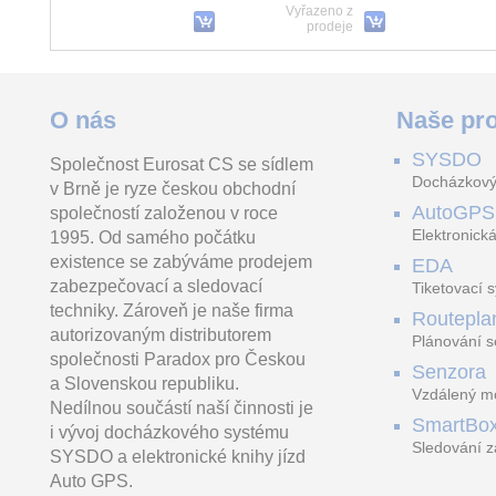
modul PCS250 a
ústřednám Esprit zdarma.
125 kHz, bez kr
Vyřazeno z
PCS265LTE na vzdálenost
Pomocí softwaru je možné
rámečku
prodeje
plné
DS-2CE12DF3T-LFS(2.8mm)
KW key
O nás
Naše pro
SYSDO
Společnost Eurosat CS se sídlem
2MPix HDTVI Bullet Hybrid
Přístupová proximity
Matice čtyřhran
Docházkový
v Brně je ryze českou obchodní
ColorVu kamera; LED/IR
klíčenka pro MDRT5
40m, 4v1, Audio, IP67,
AutoGPS
společností založenou v roce
WDR 130dB
Elektronická
1995. Od samého počátku
existence se zabýváme prodejem
EDA
zabezpečovací a sledovací
Tiketovací 
techniky. Zároveň je naše firma
Routepla
autorizovaným distributorem
Plánování s
společnosti Paradox pro Českou
Senzora
a Slovenskou republiku.
Vzdálený mo
Nedílnou součástí naší činnosti je
LoRaWAN
SmartBo
i vývoj docházkového systému
Sledování z
SYSDO a elektronické knihy jízd
trasách
Auto GPS.