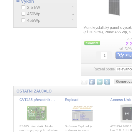
Výkon
2,5 kW
1
450Wp
1
455Wp
1
Monokrystalický panel s vysok
(až 20,93%), Pmax 455 Wp, s 
technologií half-cell která nab
-5
vyššího výkonu.
2 
skladem
vč. DPH
Přid
Řazení podle
OSTATNÍ ZAUJALO
CVT485 převodník RS485-PCS100
Espload
RS485 převodník. Modul
Software Espload je
ATEUS-9160341
umožňuje připojit k ústředně
dodáván ke všem
Unit 2.0 RFID, I