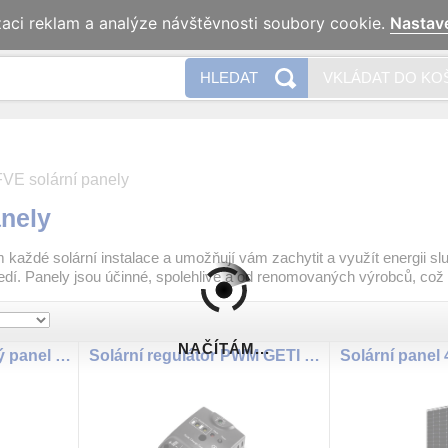
zaci reklam a analýze návštěvnosti soubory cookie.
Nastav
Naše 
HLEDAT
VKLÁDAT DO KO
FVE solární panely
anely
 každé solární instalace a umožňují vám zachytit a využít energii slun
ředí. Panely jsou účinné, spolehlivé a od renomovaných výrobců, což 
NAČÍTÁM...
FY Solar fotovoltaický panel 455Wp monokrystalický stříbrný rám Množství: 1 kus
Solární regulátor PWM GETI GSR010 12-24V/10A