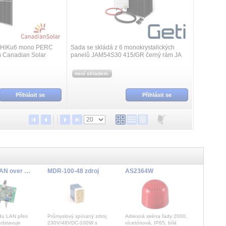
W HiKu6 mono PERC
Sada se skládá z 6 monokrystalických
 Canadian Solar
panelů JAM54S30 415/GR černý rám JA
SOLAR ( 6x 04280369 ) o výkonu 415W
každý , GETI kontroléru GWH01 4000W (
není skladem
1x 04290...
Přihlásit se
Přihlásit se
IR CLOE LAN over ethernet modu
MDR-100-48 zdroj
AS2364W
du LAN přes
Průmyslový spínaný zdroj
Adresná siréna řady 2000,
edstavuje
230V/48VDC-100W s
vícetónová, IP65, bílá