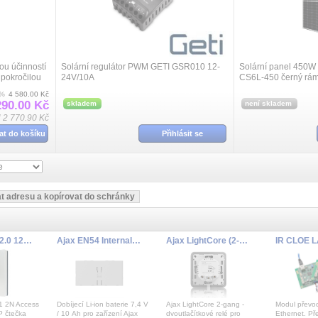
ou účinností
Solární regulátor PWM GETI GSR010 12-
Solární panel 450
pokročilou
24V/10A
CS6L-450 černý rám
ízí výhody
0%
4 580.00 Kč
290.00 Kč
skladem
není skladem
 2 770.90 Kč
at do košíku
Přihlásit se
Access Unit 2.0 125kHz
Ajax EN54 Internal Battery (72h) ASP white
Ajax LightCore (2-gang)
 2N Access
Dobíjecí Li-ion baterie 7,4 V
Ajax LightCore 2-gang -
Modul převo
P čtečka
/ 10 Ah pro zařízení Ajax
dvoutlačítkové relé pro
Ethernet. Př