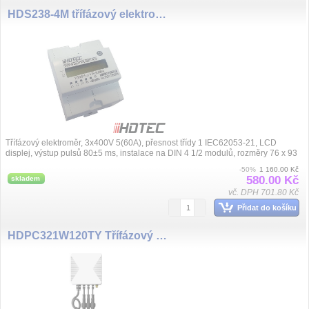
HDS238-4M třífázový elektroměr 3X230/400V (5)60A
Třífázový elektroměr, 3x400V 5(60A), přesnost třídy 1 IEC62053-21, LCD
displej, výstup pulsů 80±5 ms, instalace na DIN 4 1/2 modulů, rozměry 76 x 93
x 65...
-50%
1 160.00 Kč
580.00 Kč
skladem
vč. DPH 701.80 Kč
Přidat do košíku
HDPC321W120TY Třífázový elektroměr, 3X230/400VA, 120A