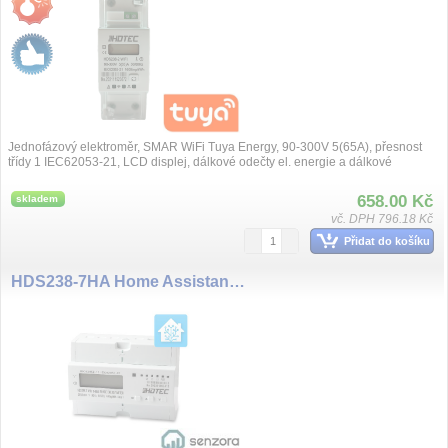
Jednofázový elektroměr, SMAR WiFi Tuya Energy, 90-300V 5(65A), přesnost
třídy 1 IEC62053-21, LCD displej, dálkové odečty el. energie a dálkové
spínání, v...
658.00 Kč
skladem
vč. DPH 796.18 Kč
Přidat do košíku
HDS238-7HA Home Assistant, SENZORA WiFi 3F el. meter, 3X230/400V 80A, LCD display