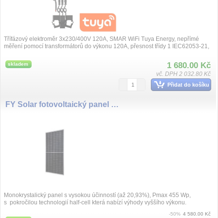
Třífázový elektroměr 3x230/400V 120A, SMAR WiFi Tuya Energy, nepřímé
měření pomocí transformátorů do výkonu 120A, přesnost třídy 1 IEC62053-21,
určené pro dálkov...
1 680.00 Kč
skladem
vč. DPH 2 032.80 Kč
Přidat do košíku
FY Solar fotovoltaický panel 455Wp monokrystalický stříbrný rám Množství: 1 kus
Monokrystalický panel s vysokou účinností (až 20,93%), Pmax 455 Wp,
s pokročilou technologií half-cell která nabízí výhody vyššího výkonu.
-50%
4 580.00 Kč