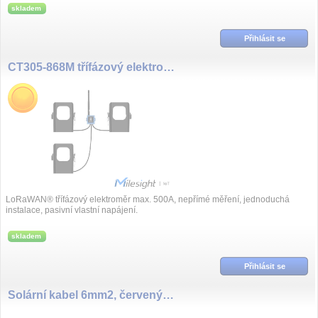
skladem
Přihlásit se
CT305-868M třífázový elektroměr s nepřímým měřením, 500A
LoRaWAN® třífázový elektroměr max. 500A, nepřímé měření, jednoduchá
instalace, pasivní vlastní napájení.
skladem
Přihlásit se
Solární kabel 6mm2, červený+černý s konektory MC4, 5m