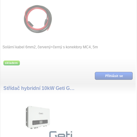
Solární kabel 6mm2, červený+černý s konektory MC4, 5m
skladem
Přihlásit se
Střídač hybridní 10kW Geti GF-I10H3.