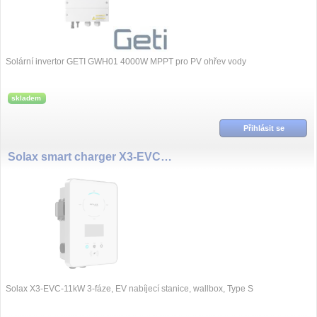
Solární invertor GETI GWH01 4000W MPPT pro PV ohřev vody
skladem
Přihlásit se
Solax smart charger X3-EVC-11kW, Wi-Fi Wallbox
Solax X3-EVC-11kW 3-fáze, EV nabíjecí stanice, wallbox, Type S