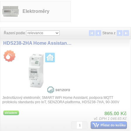
Elektroměry
Řazení podle
Strana
z
HDS238-2HA Home Assistant, SENZORA WiFi jednofázový elektroměr el. meter, 65A, LCD display
Jednofázový elektroměr, SMART WiFi Home Assistant, podpora MQTT
protokolu standardu pro IoT, SENZORA platforma, HDS238-7HA, 90-300V
5(65A), přesnost tří...
865.00 Kč
skladem
vč. DPH 1 046.65 Kč
Přidat do košíku