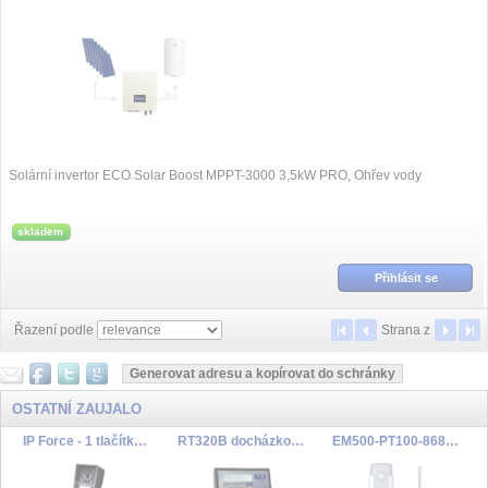
Solární invertor ECO Solar Boost MPPT-3000 3,5kW PRO, Ohřev vody
skladem
Přihlásit se
Řazení podle
Strana
z
OSTATNÍ ZAUJALO
IP Force - 1 tlačítko, HD kamera, 10W reproduktor
RT320B docházkový terminál bezkontaktní
EM500-PT100-868M PN:T800