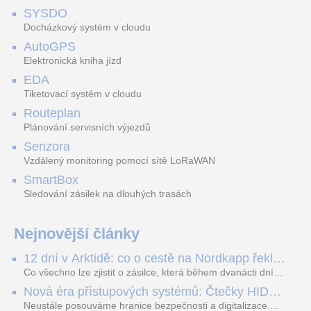
šedá
SYSDO
MF-Y3, modrý
SBI EKV
ProxPro Proxi Card Reader
Docházkový systém v cloudu
AutoGPS
Elektronická kniha jízd
EDA
bezkontaktní modrý
Licence komunikačního
Bezkontaktní čtečka
Tiketovací systém v cloudu
přívěšek MIFARE Hikvision;
okruhu EKV
identifikátorů HID Prox pro
13,56Mhz
vnitřní i vnější aplikace se
Routeplan
středně dlo
Plánování servisních výjezdů
Senzora
FRA-005 Instalační rám, 5 pozic
IPC-HFW5442E-ASE-0360B-S3
HS2V616ED (HK)
Vzdálený monitoring pomocí sítě LoRaWAN
SmartBox
Sledování zásilek na dlouhých trasách
FRA-005 je hliníkový
IP kamera, bullet, 4Mpx,
Varifokální objektiv s F1.6
instalační rám pro moduly
25/30fps, H.265+, f=3,6mm
automatickou clonou DC,
USOA s 5 pozicemi. Rám
(88°), WDR, IR50m, IP67,
ohnisková vzdálenost 6,0 -
Nejnovější články
obsahuje elektretový mi
audio+alarm porty, mikr
12,0 mm, manuáln
12 dní v Arktidě: co o cestě na Nordkapp řekla
data ze SMARTBOX 2 MAX
Co všechno lze zjistit o zásilce, která během dvanácti dní
projede Arktidou? SMARTBOX 2 MAX jsme vzali na trasu z
Nová éra přístupových systémů: Čtečky HID
Tromsø přes Lofoty, Kirunu a finské Laponsko až na
Signo
Nordkapp. Bez jediného dobití, v mrazu až −13 °C a mimo
Neustále posouváme hranice bezpečnosti a digitalizace.