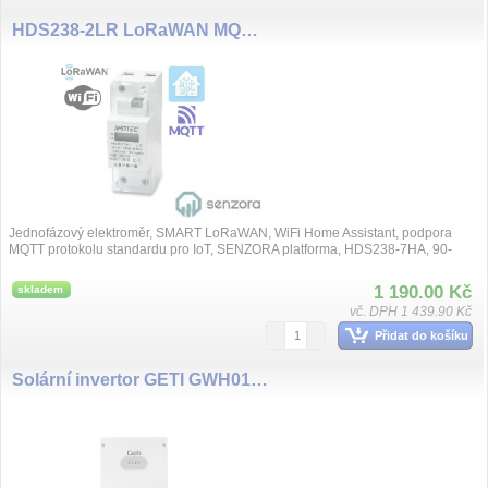
HDS238-2LR LoRaWAN MQTT WiFI, SENZORA WiFi jednofázový elektroměr, 65A, LCD display
Jednofázový elektroměr, SMART LoRaWAN, WiFi Home Assistant, podpora
MQTT protokolu standardu pro IoT, SENZORA platforma, HDS238-7HA, 90-
300V 5(65A), př...
1 190.00 Kč
skladem
vč. DPH 1 439.90 Kč
Přidat do košíku
Solární invertor GETI GWH01 4000W MPPT pro PV ohřev vody