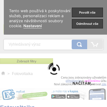
0
Tento web používá k poskytování
Povolit vše
služeb, personalizaci reklam a
analýze návštěvnosti soubory
Odmítnout vše
cookie.
Nastavení
KATEGORIE
Zobrazit filtry
>
Fotovoltaika
Ceny jsou zobrazovány uživatelům
přihlášeným
k
ověřenému
účtu.
NAČÍTÁM...
Noví zákaznící se mohou registrovat
zde
.