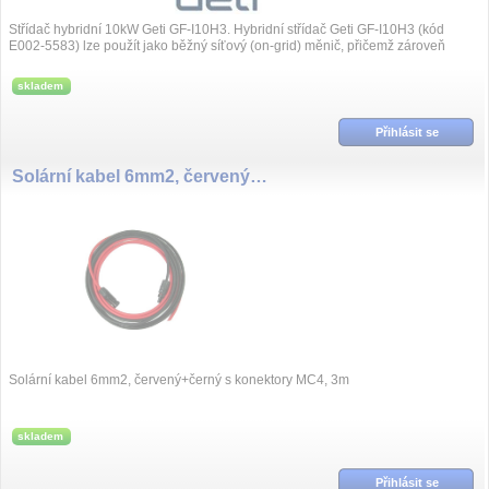
Střídač hybridní 10kW Geti GF-I10H3. Hybridní střídač Geti GF‑I10H3 (kód
E002‑5583) lze použít jako běžný síťový (on‑grid) měnič, přičemž zároveň
podporuj...
skladem
Přihlásit se
Solární kabel 6mm2, červený+černý s konektory MC4, 3m
Solární kabel 6mm2, červený+černý s konektory MC4, 3m
skladem
Přihlásit se