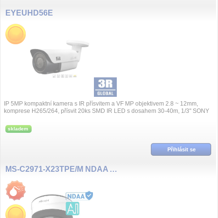
EYEUHD56E
IP 5MP kompaktní kamera s IR přísvitem a VF MP objektivem 2.8 ~ 12mm,
komprese H265/264, přísvit 20ks SMD IR LED s dosahem 30-40m, 1/3" SONY
CMOS Sens...
skladem
Přihlásit se
MS-C2971-X23TPE/M NDAA AI 5~117mm 2MP/90fps PTZ DOME kamera