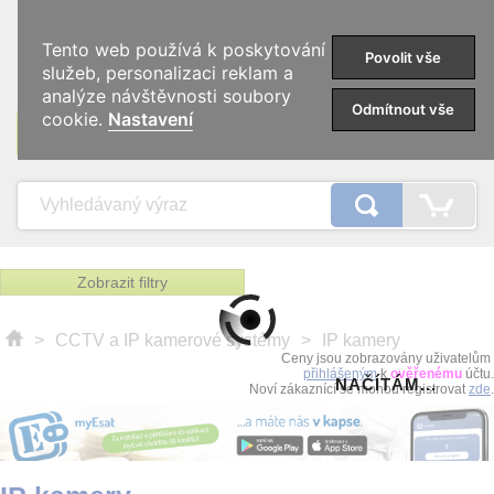
0
Tento web používá k poskytování
Povolit vše
služeb, personalizaci reklam a
analýze návštěvnosti soubory
Odmítnout vše
cookie.
Nastavení
KATEGORIE
Zobrazit filtry
>
CCTV a IP kamerové systémy
>
IP kamery
Ceny jsou zobrazovány uživatelům
přihlášeným
k
ověřenému
účtu.
NAČÍTÁM...
Noví zákaznící se mohou registrovat
zde
.