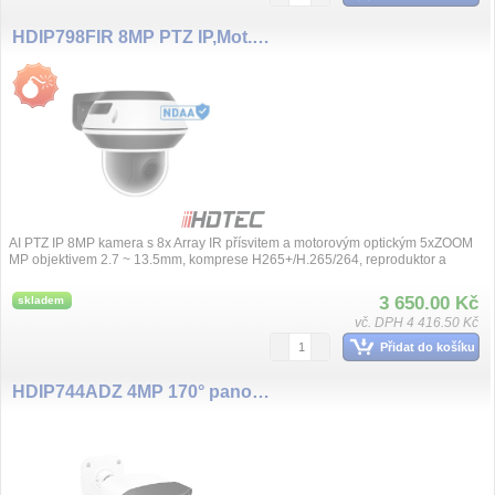
HDIP798FIR 8MP PTZ IP,Mot.2.7-13.5mm
AI PTZ IP 8MP kamera s 8x Array IR přísvitem a motorovým optickým 5xZOOM
MP objektivem 2.7 ~ 13.5mm, komprese H265+/H.265/264, reproduktor a
mikrofon pro...
3 650.00 Kč
skladem
vč. DPH 4 416.50 Kč
Přidat do košíku
HDIP744ADZ 4MP 170° panoramatická IP kamera, 2x 4mm