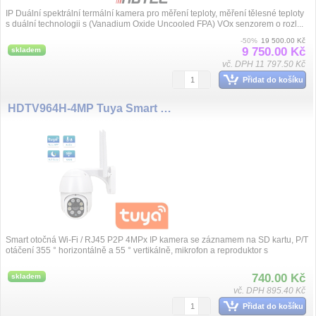
IP Duální spektrální termální kamera pro měření teploty, měření tělesné teploty
s duální technologii s (Vanadium Oxide Uncooled FPA) VOx senzorem o rozl...
-50%
19 500.00 Kč
9 750.00 Kč
skladem
vč. DPH 11 797.50 Kč
Přidat do košíku
HDTV964H-4MP Tuya Smart PT Camera 4MP WiFi
Smart otočná Wi-Fi / RJ45 P2P 4MPx IP kamera se záznamem na SD kartu, P/T
otáčení 355 ° horizontálně a 55 ° vertikálně, mikrofon a reproduktor s
obousměrn...
740.00 Kč
skladem
vč. DPH 895.40 Kč
Přidat do košíku