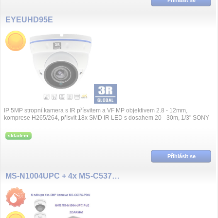
EYEUHD95E
IP 5MP stropní kamera s IR přísvitem a VF MP objektivem 2.8 - 12mm,
komprese H265/264, přísvit 18x SMD IR LED s dosahem 20 - 30m, 1/3" SONY
CMOS Sensor, max....
skladem
Přihlásit se
MS-N1004UPC + 4x MS-C5375-PD/J