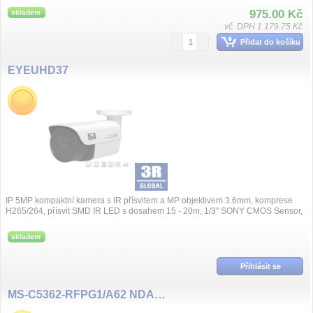
975.00 Kč
skladem
vč. DPH 1 179.75 Kč
Přidat do košíku
EYEUHD37
IP 5MP kompaktní kamera s IR přísvitem a MP objektivem 3.6mm, komprese
H265/264, přísvit SMD IR LED s dosahem 15 - 20m, 1/3" SONY CMOS Sensor,
max. rozl...
skladem
Přihlásit se
MS-C5362-RFPG1/A62 NDAA 5MP/60fps ZOOM 2.7~13.5mm, PRO AI