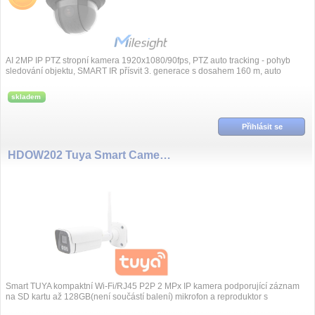
AI 2MP IP PTZ stropní kamera 1920x1080/90fps, PTZ auto tracking - pohyb
sledování objektu, SMART IR přísvit 3. generace s dosahem 160 m, auto
ZOOM, moto...
skladem
Přihlásit se
HDOW202 Tuya Smart Camera 2MP WiFi,Google Alexa
Smart TUYA kompaktní Wi-Fi/RJ45 P2P 2 MPx IP kamera podporující záznam
na SD kartu až 128GB(není součástí balení) mikrofon a reproduktor s
obousměrnou hlasovou k...