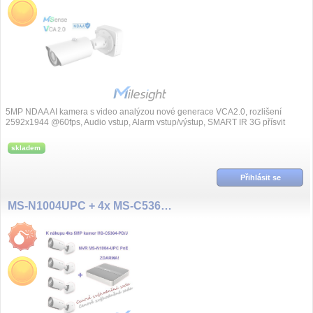
5MP NDAA AI kamera s video analýzou nové generace VCA2.0, rozlišení
2592x1944 @60fps, Audio vstup, Alarm vstup/výstup, SMART IR 3G přísvit
60m, motoro...
skladem
Přihlásit se
MS-N1004UPC + 4x MS-C5364-PD/J