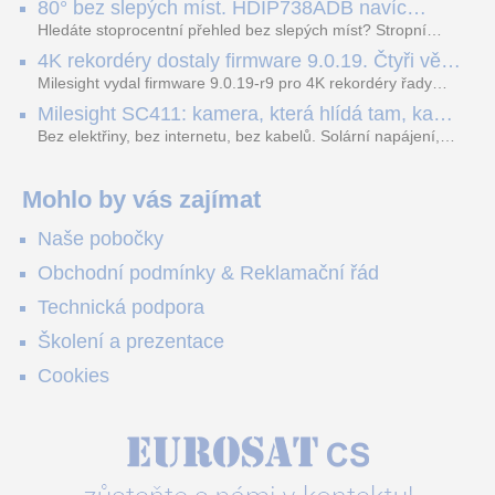
80° bez slepých míst. HDIP738ADB navíc
dopravních přestupků. Tento systém, poháněný
streamuje na YouTube – bez PC.
sofistikovanými algoritmy umělé inteligence (AI), je navržen
Hledáte stoprocentní přehled bez slepých míst? Stropní
tak, aby poskytoval komplexní nástroje pro vymáhání
panoramatická kamera HDIP738ADB skládá obraz ze dvou
4K rekordéry dostaly firmware 9.0.19. Čtyři věci,
dopravních předpisů, zvyšoval bezpečnost na silnicích a
4MP senzorů SONY do jednoho čistého 180° záběru bez
které musíte vědět.
optimalizoval plynulost dopravy v moderních městech.
zkreslení. K tomu přidává AI detekci osob a vozidel,
Milesight vydal firmware 9.0.19-r9 pro 4K rekordéry řady
obousměrný zvuk a unikátní možnost přímého vysílání na
H.265. Pokud tyhle systémy instalujete, jsou tu čtyři věci,
Milesight SC411: kamera, která hlídá tam, kam
YouTube – bez běžícího počítače.
které vám zjednoduší práci – a jedna z nich vám ušetří
kabel nedosáhne
spoustu zbytečných výjezdů k zákazníkům.
Bez elektřiny, bez internetu, bez kabelů. Solární napájení,
4G LTE a trojitá detekce PIR × AOV × AI hlídají staveniště,
pole i odlehlé objekty – a alarm s důkazem pošlou rovnou na
váš telefon. Podívejte se na video.
Mohlo by vás zajímat
Naše pobočky
Obchodní podmínky & Reklamační řád
Technická podpora
Školení a prezentace
Cookies