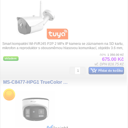
Smart kompaktní Wi-Fi/RJ45 P2P 2 MPx IP kamera se záznamem na SD kartu,
mikrofon a reproduktor s obousměrnou hlasovou komunikací, objektiv 3.6 mm,
25 ...
-50%
1 350.00 Kč
675.00 Kč
skladem
vč. DPH 816.75 Kč
Přidat do košíku
MS-C8477-HPG1 TrueColor Panoramatická kamera Duál senzor 8MP/25fps AI