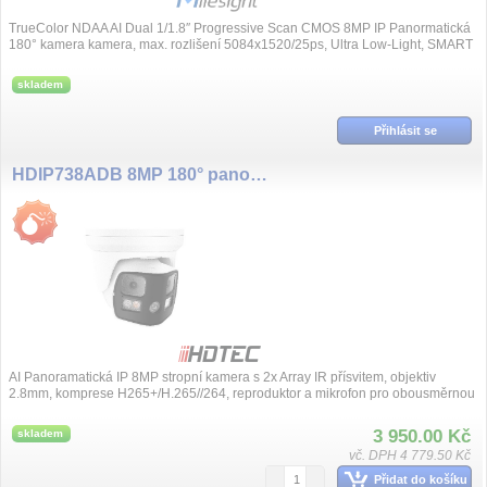
TrueColor NDAA AI Dual 1/1.8″ Progressive Scan CMOS 8MP IP Panormatická
180° kamera kamera, max. rozlišení 5084x1520/25ps, Ultra Low-Light, SMART
IR př...
skladem
Přihlásit se
HDIP738ADB 8MP 180° panoramatická IP stropní kamera, 2x 2.8mm
AI Panoramatická IP 8MP stropní kamera s 2x Array IR přísvitem, objektiv
2.8mm, komprese H265+/H.265//264, reproduktor a mikrofon pro obousměrnou
konv...
3 950.00 Kč
skladem
vč. DPH 4 779.50 Kč
Přidat do košíku