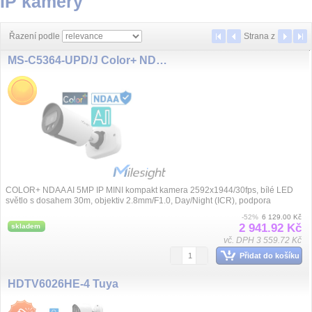
IP kamery
Řazení podle
Strana
z
MS-C5364-UPD/J Color+ NDAA 2.8mm 5MP/30fps AI IP
COLOR+ NDAA AI 5MP IP MINI kompakt kamera 2592x1944/30fps, bílé LED
světlo s dosahem 30m, objektiv 2.8mm/F1.0, Day/Night (ICR), podpora
VoIP/SIP, komprese H....
-52%
6 129.00 Kč
2 941.92 Kč
skladem
vč. DPH 3 559.72 Kč
Přidat do košíku
HDTV6026HE-4 Tuya