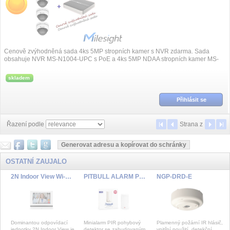
Cenově zvýhodněná sada 4ks 5MP stropních kamer s NVR zdarma. Sada
obsahuje NVR MS-N1004-UPC s PoE a 4ks 5MP NDAA stropních kamer MS-
C5375-PD/J
skladem
Přihlásit se
Řazení podle
Strana
z
OSTATNÍ ZAUJALO
2N Indoor View Wi-Fi White
PITBULL ALARM PRO
NGP-DRD-E
Dominantou odpovídací
Minialarm PIR pohybový
Plamenný požární IR hlásič,
jednotky 2N Indoor View je
detektor se zabudovaným
vnitřní použití, detekční