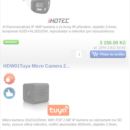
AI Panoramatická IP 4MP kamera s 2x Array IR přísvitem, objektiv 3.6mm,
komprese H265+/H.265//264, reproduktor a mikrofon pro obousměrnou
konverzaci, roz...
3 150.00 Kč
skladem
vč. DPH 3 811.50 Kč
Přidat do košíku
HDW01Tuya Micro Camera 2MP WiFi Tuya
Mikro kamera 33x33x33mm, WiFi P2P 2 MP IP kamera se záznamem na SD
kartu, vysoce citlivý mikrofon, vnitřní akumulátor 800mAh, objektiv 2.9mm,
25fps, přen...