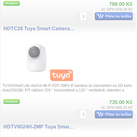
768.00 Kč
skladem
vč. DPH 929.28 Kč
Přidat do košíku
HDTC26 Tuya Smart Camera 2MP WiFi
TUYA/Smart Life otočná Wi-Fi P2P 2MPx IP kamera se záznamem na SD kartu
/max256GB/, P/T otáčení 355 ° horizontálně a 120 ° vertikálně, mikrofon a
reprodukt...
735.00 Kč
skladem
vč. DPH 889.35 Kč
Přidat do košíku
HDTV6024H-2MP Tuya Smart Camera 2MP WiFi