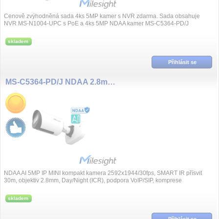
Cenově zvýhodněná sada 4ks 5MP kamer s NVR zdarma. Sada obsahuje
NVR MS-N1004-UPC s PoE a 4ks 5MP NDAA kamer MS-C5364-PD/J
skladem
Přihlásit se
MS-C5364-PD/J NDAA 2.8mm 5MP/30fps AI IP
NDAA AI 5MP IP MINI kompakt kamera 2592x1944/30fps, SMART IR přísvit
30m, objektiv 2.8mm, Day/Night (ICR), podpora VoIP/SIP, komprese
H.265+/H.265/H.264+/H.264, S...
skladem
Přihlásit se