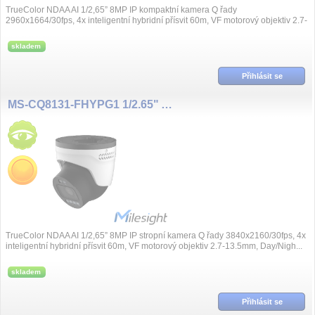
TrueColor NDAA AI 1/2,65” 8MP IP kompaktní kamera Q řady
2960x1664/30fps, 4x inteligentní hybridní přísvit 60m, VF motorový objektiv 2.7-
13.5mm, Day/Nigh...
skladem
Přihlásit se
MS-CQ8131-FHYPG1 1/2.65" AI NDAA 8MP/30fps 2.7~13.5mm
TrueColor NDAA AI 1/2,65” 8MP IP stropní kamera Q řady 3840x2160/30fps, 4x
inteligentní hybridní přísvit 60m, VF motorový objektiv 2.7-13.5mm, Day/Nigh...
skladem
Přihlásit se