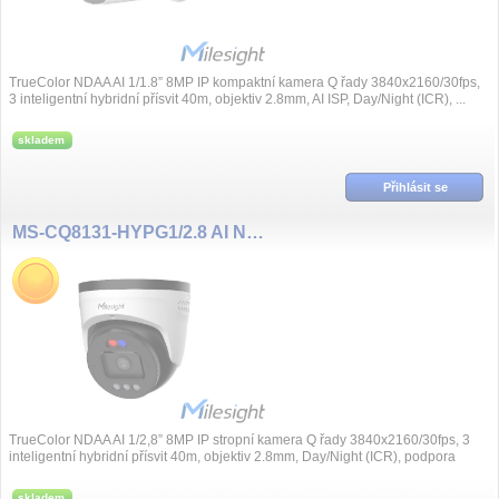
TrueColor NDAA AI 1/1.8” 8MP IP kompaktní kamera Q řady 3840x2160/30fps,
3 inteligentní hybridní přísvit 40m, objektiv 2.8mm, AI ISP, Day/Night (ICR), ...
skladem
Přihlásit se
MS-CQ8131-HYPG1/2.8 AI NDAA 8MP/30fps 2,5mm, TrueColor
TrueColor NDAA AI 1/2,8” 8MP IP stropní kamera Q řady 3840x2160/30fps, 3
inteligentní hybridní přísvit 40m, objektiv 2.8mm, Day/Night (ICR), podpora
VoIP/SI...
skladem