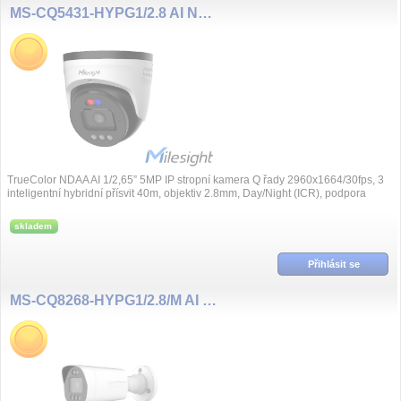
MS-CQ5431-HYPG1/2.8 AI NDAA 5MP/30fps 2,5mm, TrueColor
TrueColor NDAA AI 1/2,65” 5MP IP stropní kamera Q řady 2960x1664/30fps, 3
inteligentní hybridní přísvit 40m, objektiv 2.8mm, Day/Night (ICR), podpora
VoIP/SI...
skladem
Přihlásit se
MS-CQ8268-HYPG1/2.8/M AI NDAA 8MP/30fps 2,8mm, TrueColor