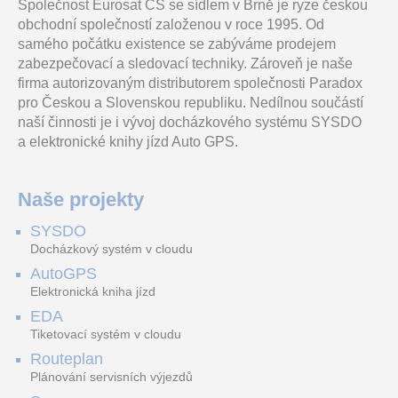
Společnost Eurosat CS se sídlem v Brně je ryze českou
PARADOX PROMO -
Kryt ústředny 250 x 290 x
Vyhodnocovací jednotka -
obchodní společností založenou v roce 1995. Od
cestovní hrnek.
80 mm, bez zdroje,
teplotní požární lineární
ochranný kontakt
hlásič třídy B, max. délka
samého počátku existence se zabýváme prodejem
197.00 Kč
"TAMPER, provedené
kabelu 1.5
vč. DPH 238.37 Kč
pospojová
zabezpečovací a sledovací techniky. Zároveň je naše
firma autorizovaným distributorem společnosti Paradox
AR440 přístupová jednotka
VTO2000A-RC3
iCLASS SE R15
pro Českou a Slovenskou republiku. Nedílnou součástí
naší činnosti je i vývoj docházkového systému SYSDO
a elektronické knihy jízd Auto GPS.
řídící jednotka pro 4 čtečky
Třímodulová instalační
Čtečka bezkontaktních ID
krabice na omítku určená
karet 13.56 MHz pro
pro instalaci IP systému
montáž na zeď nebo na
Naše projekty
domovního telefon
sloupek, výstup Wiegand. P
SYSDO
JA-113E Sběrnicový přístupový modul s klávesnicí a RFID
Hlásič požáru SAFE 10Y30-BASIC
HDT3081 Aku bruska, BL motor, 2x 3Ah 18V akku, nabíječka, kufr
Docházkový systém v cloudu
AutoGPS
Elektronická kniha jízd
EDA
JA-113E-WH je přístupový
Autonomní hlásič požáru,
Akumulátorová úhlová
Tiketovací systém v cloudu
modul s ovládací klávesnicí
dvouspektrální optická
bruska s výkonným
a RFID čtečkou karet pro
komora, zabudovaná
bezkartáčovým DC
314.00 Kč
1 380.00 Kč
Routeplan
ovládání z
lithiová baterie. Certi
Brushless motorem. 2x
vč. DPH 379.94 Kč
vč. DPH 1 669.80 Kč
Lithium Ion 3
Plánování servisních výjezdů