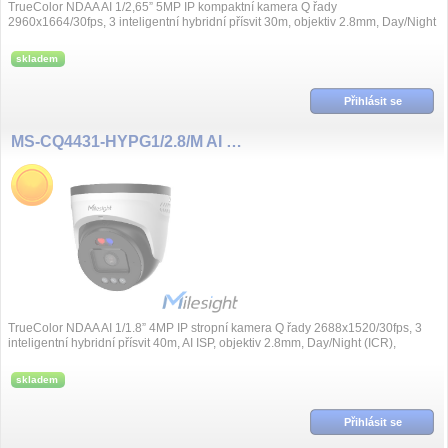
TrueColor NDAA AI 1/2,65” 5MP IP kompaktní kamera Q řady
2960x1664/30fps, 3 inteligentní hybridní přísvit 30m, objektiv 2.8mm, Day/Night
(ICR), podpora...
skladem
Přihlásit se
MS-CQ4431-HYPG1/2.8/M AI NDAA 4MP/30fps 2,8mm, TrueColor
TrueColor NDAA AI 1/1.8” 4MP IP stropní kamera Q řady 2688x1520/30fps, 3
inteligentní hybridní přísvit 40m, AI ISP, objektiv 2.8mm, Day/Night (ICR),
podpora...
skladem
Přihlásit se