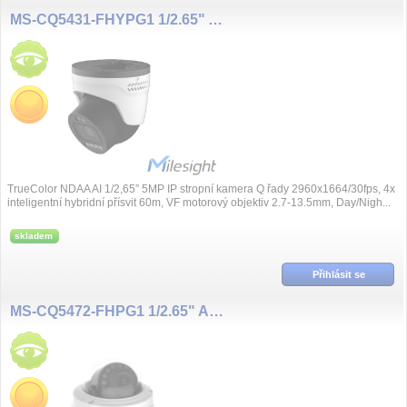
MS-CQ5431-FHYPG1 1/2.65" AI NDAA 5MP/30fps 2.7~13.5mm
TrueColor NDAA AI 1/2,65” 5MP IP stropní kamera Q řady 2960x1664/30fps, 4x
inteligentní hybridní přísvit 60m, VF motorový objektiv 2.7-13.5mm, Day/Nigh...
skladem
Přihlásit se
MS-CQ5472-FHPG1 1/2.65" AI NDAA 5MP/30fps 2.7~13.5mm