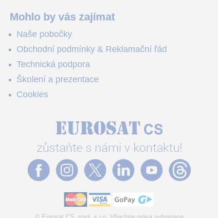
pole i odlehlé objekty – a alarm s důkazem pošlou rovnou na
váš telefon. Podívejte se na video.
Mohlo by vás zajímat
Naše pobočky
Obchodní podmínky & Reklamační řád
Technická podpora
Školení a prezentace
Cookies
© Eurosat CS, spol. s r.o. Všechna práva vyhrazena