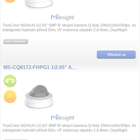
TrueColor NDAA AI 1/2,65” 5MP IP stropní kamera Q řady 2960x1664/30fps, 4x
inteligentní hybridní přísvit 50m, VF motorový objektiv 2.8-8mm, Day/Night
(ICR), p...
není skladem
Přihlásit se
MS-CQ8172-FHPG1 1/2.65" AI NDAA 8MP/30fps 2.7~13.5mm
TrueColor NDAA AI 1/2,65” 8MP IP stropní kamera Q řady 2960x1664/30fps, 4x
inteligentní hybridní přísvit 50m, VF motorový objektiv 2.8-8mm, Day/Night
(ICR), p...