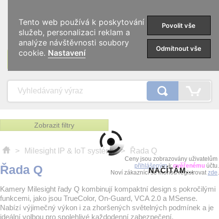
0
Tento web používá k poskytování
Povolit vše
služeb, personalizaci reklam a
analýze návštěvnosti soubory
Odmítnout vše
cookie.
Nastavení
KATEGORIE
Zobrazit filtry
>
Milesight IP & IoT systémy
>
Řada Q
Ceny jsou zobrazovány uživatelům
přihlášeným
k
ověřenému
účtu.
Řada Q
NAČÍTÁM...
Noví zákaznící se mohou registrovat
zde
.
Kamery Milesight řady Q kombinují kompaktní design s pokročilými
funkcemi, jako jsou TrueColor, On-Guard, VCA 2.0 a MSense.
Nabízí výjimečný výkon i za zhoršených světelných podmínek a je
ideální volbou pro spolehlivé každodenní zabezpečení.