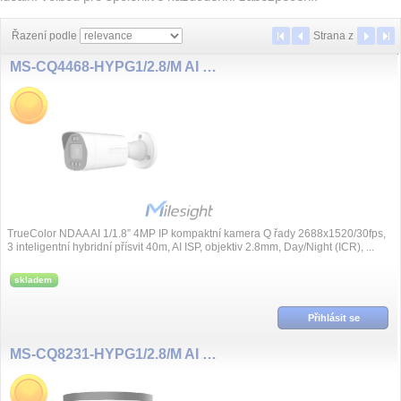
Řazení podle
Strana
z
MS-CQ4468-HYPG1/2.8/M AI NDAA 4MP/30fps 2,8mm, TrueColor
TrueColor NDAA AI 1/1.8” 4MP IP kompaktní kamera Q řady 2688x1520/30fps,
3 inteligentní hybridní přísvit 40m, AI ISP, objektiv 2.8mm, Day/Night (ICR), ...
skladem
Přihlásit se
MS-CQ8231-HYPG1/2.8/M AI NDAA 8MP/30fps 2,8mm, TrueColor