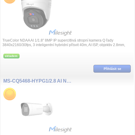
TrueColor NDAA AI 1/1.8” 8MP IP supercitlivá stropní kamera Q řady
3840x2160/30fps, 3 inteligentní hybridní přísvit 40m, AI ISP, objektiv 2.8mm,
Day/Nigh...
skladem
Přihlásit se
MS-CQ5468-HYPG1/2.8 AI NDAA 5MP/30fps 2.8mm, TrueColor