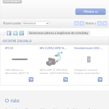
není skladem
Přihlásit se
Řazení podle
Strana
z
OSTATNÍ ZAUJALO
IPC10
MS-C2952-RPE NDAA 2MP/60fps BOX kamera
Grandstream GSC3565 dveřnívideo interkom, IP66, IK10, 10W repro
CMS přijímač ze
NDAA 2MP IP PRO BOX
Inteligentní venkovní
šifrovaného MQTT IP
kamera, 1920x1080/60fps,
interkom, jednotlačítko,
protokolu Paradox na
C/CS úchyt pro objektiv,
kamera
Ethernet formát CID
Audio vstup, Alarm
centrální monit
vstup/výs
PARADOX PROMO - cestovní hrnek
MAVM250 Box 250x290x80mm
NGP-ALARMWIRE
O nás