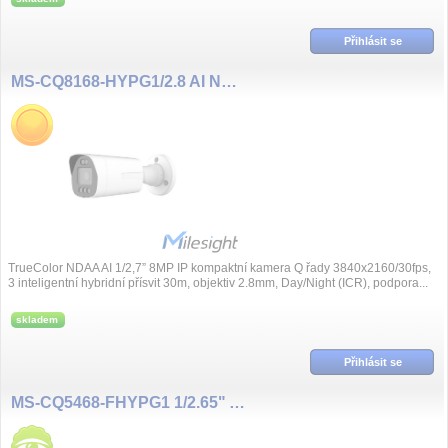
Přihlásit se
MS-CQ8168-HYPG1/2.8 AI NDAA 8MP/30fps 2.8mm, TrueColor
TrueColor NDAA AI 1/2,7” 8MP IP kompaktní kamera Q řady 3840x2160/30fps,
3 inteligentní hybridní přísvit 30m, objektiv 2.8mm, Day/Night (ICR), podpora...
skladem
Přihlásit se
MS-CQ5468-FHYPG1 1/2.65" AI NDAA 5MP/30fps 2.7~13.5mm