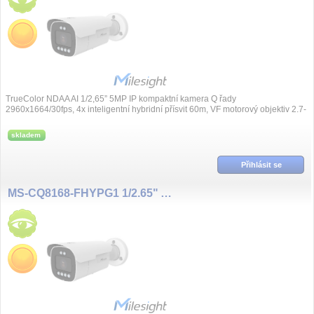
TrueColor NDAA AI 1/2,65” 5MP IP kompaktní kamera Q řady
2960x1664/30fps, 4x inteligentní hybridní přísvit 60m, VF motorový objektiv 2.7-
13.5mm, Day/Nigh...
skladem
Přihlásit se
MS-CQ8168-FHYPG1 1/2.65" AI NDAA 8MP/30fps 2.7~13.5mm