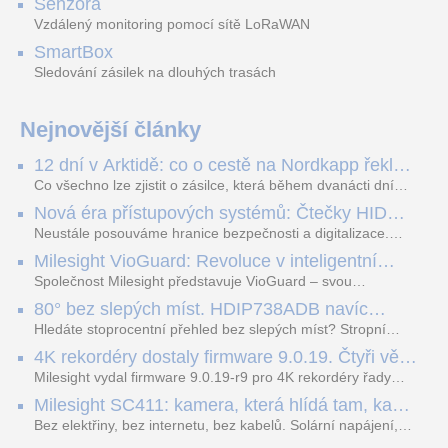
Senzora
DS-1273ZJ-135B
DC jistič 16A dvoupólový GETI GF-J01
Vzdálený monitoring pomocí sítě LoRaWAN
SmartBox
Sledování zásilek na dlouhých trasách
Konzole s montážním
DC jistič 16A dvoupólový
boxem pro kamery
GETI GF-J01
Nejnovější články
12 dní v Arktidě: co o cestě na Nordkapp řekla
data ze SMARTBOX 2 MAX
Co všechno lze zjistit o zásilce, která během dvanácti dní
projede Arktidou? SMARTBOX 2 MAX jsme vzali na trasu z
Nová éra přístupových systémů: Čtečky HID
Tromsø přes Lofoty, Kirunu a finské Laponsko až na
Signo
Nordkapp. Bez jediného dobití, v mrazu až −13 °C a mimo
Neustále posouváme hranice bezpečnosti a digitalizace.
stabilní mobilní signál zaznamenával polohu, teplotu, světlo,
Rádi bychom Vám proto představili naši nejnovější nabídku
Milesight VioGuard: Revoluce v inteligentní
otřesy i náklon. Výsledkem není jen čára na mapě, ale
v oblasti kontroly přístupu – moderní a vysoce univerzální
detekci dopravních přestupků
podrobný datový příběh celé cesty.
čtečky HID Signo.
Společnost Milesight představuje VioGuard – svou
nejnovější proprietární technologii pro pokročilou detekci
80° bez slepých míst. HDIP738ADB navíc
dopravních přestupků. Tento systém, poháněný
streamuje na YouTube – bez PC.
sofistikovanými algoritmy umělé inteligence (AI), je navržen
Hledáte stoprocentní přehled bez slepých míst? Stropní
tak, aby poskytoval komplexní nástroje pro vymáhání
panoramatická kamera HDIP738ADB skládá obraz ze dvou
4K rekordéry dostaly firmware 9.0.19. Čtyři věci,
dopravních předpisů, zvyšoval bezpečnost na silnicích a
4MP senzorů SONY do jednoho čistého 180° záběru bez
které musíte vědět.
optimalizoval plynulost dopravy v moderních městech.
zkreslení. K tomu přidává AI detekci osob a vozidel,
Milesight vydal firmware 9.0.19-r9 pro 4K rekordéry řady
obousměrný zvuk a unikátní možnost přímého vysílání na
H.265. Pokud tyhle systémy instalujete, jsou tu čtyři věci,
Milesight SC411: kamera, která hlídá tam, kam
YouTube – bez běžícího počítače.
které vám zjednoduší práci – a jedna z nich vám ušetří
kabel nedosáhne
spoustu zbytečných výjezdů k zákazníkům.
Bez elektřiny, bez internetu, bez kabelů. Solární napájení,
4G LTE a trojitá detekce PIR × AOV × AI hlídají staveniště,