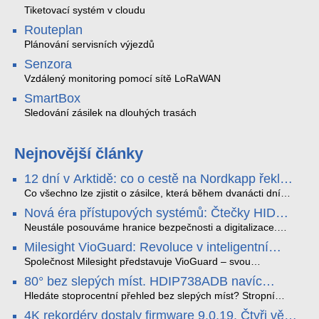
Tiketovací systém v cloudu
Routeplan
Plánování servisních výjezdů
Senzora
Vzdálený monitoring pomocí sítě LoRaWAN
SmartBox
Sledování zásilek na dlouhých trasách
Nejnovější články
12 dní v Arktidě: co o cestě na Nordkapp řekla
data ze SMARTBOX 2 MAX
Co všechno lze zjistit o zásilce, která během dvanácti dní
projede Arktidou? SMARTBOX 2 MAX jsme vzali na trasu z
Nová éra přístupových systémů: Čtečky HID
Tromsø přes Lofoty, Kirunu a finské Laponsko až na
Signo
Nordkapp. Bez jediného dobití, v mrazu až −13 °C a mimo
Neustále posouváme hranice bezpečnosti a digitalizace.
stabilní mobilní signál zaznamenával polohu, teplotu, světlo,
Rádi bychom Vám proto představili naši nejnovější nabídku
Milesight VioGuard: Revoluce v inteligentní
otřesy i náklon. Výsledkem není jen čára na mapě, ale
v oblasti kontroly přístupu – moderní a vysoce univerzální
detekci dopravních přestupků
podrobný datový příběh celé cesty.
čtečky HID Signo.
Společnost Milesight představuje VioGuard – svou
nejnovější proprietární technologii pro pokročilou detekci
80° bez slepých míst. HDIP738ADB navíc
dopravních přestupků. Tento systém, poháněný
streamuje na YouTube – bez PC.
sofistikovanými algoritmy umělé inteligence (AI), je navržen
Hledáte stoprocentní přehled bez slepých míst? Stropní
tak, aby poskytoval komplexní nástroje pro vymáhání
panoramatická kamera HDIP738ADB skládá obraz ze dvou
4K rekordéry dostaly firmware 9.0.19. Čtyři věci,
dopravních předpisů, zvyšoval bezpečnost na silnicích a
4MP senzorů SONY do jednoho čistého 180° záběru bez