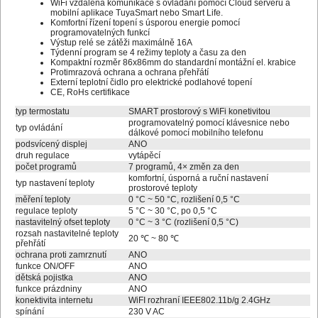
WiFi vzdálená komunikace s ovládání pomocí Cloud serveru a
mobilní aplikace TuyaSmart nebo Smart Life.
Komfortní řízení topení s úsporou energie pomocí
programovatelných funkcí
Výstup relé se zátěži maximálně 16A
Týdenní program se 4 režimy teploty a času za den
Kompaktní rozměr 86x86mm do standardní montážní el. krabice
Protimrazová ochrana a ochrana přehřátí
Externí teplotní čidlo pro elektrické podlahové topení
CE, RoHs certifikace
typ termostatu
SMART prostorový s WiFi konetivitou
programovatelný pomocí klávesnice nebo
typ ovládání
dálkové pomocí mobilního telefonu
podsvícený displej
ANO
druh regulace
vytápěcí
počet programů
7 programů, 4× změn za den
komfortní, úsporná a ruční nastavení
typ nastavení teploty
prostorové teploty
měření teploty
0 °C ~ 50 °C, rozlišení 0,5 °C
regulace teploty
5 °C ~ 30 °C, po 0,5 °C
nastavitelný ofset teploty
0 °C ~ 3 °C (rozlišení 0,5 °C)
rozsah nastavitelné teploty
20 ℃ ~ 80 ℃
přehřátí
ochrana proti zamrznutí
ANO
funkce ON/OFF
ANO
dětská pojistka
ANO
funkce prázdniny
ANO
konektivita internetu
WiFI rozhraní IEEE802.11b/g 2.4GHz
spínání
230 V AC