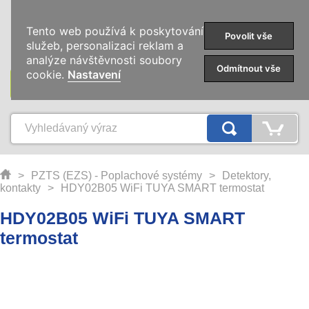
0
Tento web používá k poskytování
Povolit vše
služeb, personalizaci reklam a
analýze návštěvnosti soubory
Odmítnout vše
cookie.
Nastavení
KATEGORIE
>
PZTS (EZS) - Poplachové systémy
>
Detektory,
kontakty
>
HDY02B05 WiFi TUYA SMART termostat
HDY02B05 WiFi TUYA SMART
termostat