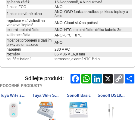
spínaná zátěž
16 A odporově, 4 A induktivně
funkce ECO
ANO
ANO, OWD funkce s volbou poklesu teploty a
funkce otevřené okno
času
regulace v závislosti na
ANO, Cloud služba počasí
venkovní teplotě
externí teplotní čidlo
ANO, NTC teplotní čidlo, délka kabelu 3m
kalibrace čidla
ANO -8 ℃ ~ 8 ℃
možnost propojení s dalšími
ANO
prvky automatizace
napájení
230 V AC
rozměry
86 × 86 × 16,8 mm
součást balení
termostat, externí NTC čidlo
Facebook
WhatsApp
LinkedIn
X
Copy
Sdílejte produkt:
Link
PODOBNÉ PRODUKTY
Tuya WiFi zásuvka EU/F, 16A měření spotřeby
Tuya WiFi Switch AC1
Sonoff Basic
Sonoff DS18B20
Sonoff RF
Sonoff TH Si7021