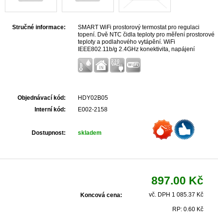
Stručné informace:
SMART WiFi prostorový termostat pro regulaci
topení. Dvě NTC čidla teploty pro měření prostorové
teploty a podlahového vytápění. WiFi
IEEE802.11b/g 2.4GHz konektivita, napájení
230VAC, výstup relé se zátěži až 16A, rozsah
regulovatelné teploty 5~80℃. Podpora cloud Tuya,
Alexa, Google Assist, Rokid a jiné.
Objednávací kód:
HDY02B05
Interní kód:
E002-2158
Dostupnost:
skladem
897.00 Kč
vč. DPH 1 085.37 Kč
Koncová cena:
RP: 0.60 Kč