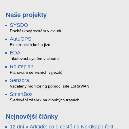
Naše projekty
SYSDO
Docházkový systém v cloudu
AutoGPS
Elektronická kniha jízd
EDA
Tiketovací systém v cloudu
Routeplan
Plánování servisních výjezdů
Senzora
Vzdálený monitoring pomocí sítě LoRaWAN
SmartBox
Sledování zásilek na dlouhých trasách
Nejnovější články
12 dní v Arktidě: co o cestě na Nordkapp řekla