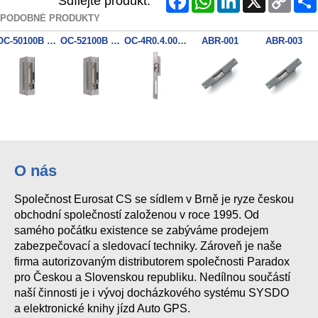
Sdílejte produkt:
Link
PODOBNÉ PRODUKTY
OC-50100B 50B10
OC-52100B 52B10
OC-4R0.4.00.L 8-14Vac
ABR-001
ABR-003
O nás
Společnost Eurosat CS se sídlem v Brně je ryze českou
obchodní společností založenou v roce 1995. Od
samého počátku existence se zabýváme prodejem
zabezpečovací a sledovací techniky. Zároveň je naše
firma autorizovaným distributorem společnosti Paradox
pro Českou a Slovenskou republiku. Nedílnou součástí
naší činnosti je i vývoj docházkového systému SYSDO
a elektronické knihy jízd Auto GPS.