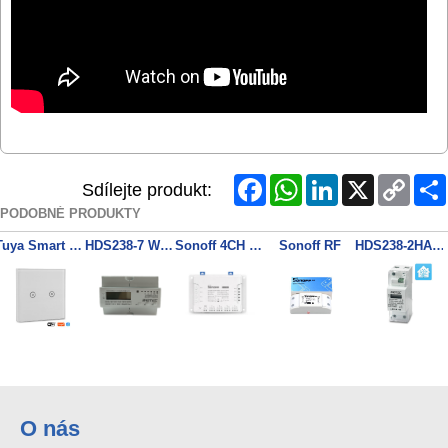
Facebook
WhatsApp
LinkedIn
X
Copy
Sdílejte produkt:
Link
PODOBNÉ PRODUKTY
Tuya Smart Touch 2
HDS238-7 WiFi Tuya Třífázový elektroměr
Sonoff 4CH Pro R3 4 Kanálový WiFI Spínač
Sonoff RF
HDS238-2HA Home Assistant, SENZORA WiFi jednofázový elektroměr el. meter, 65A, LCD display
O nás