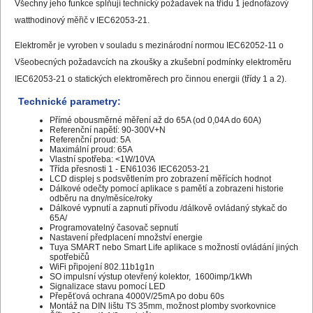
Všechny jeho funkce splňují technický požadavek na třídu 1 jednofázový
watthodinový měřič v IEC62053-21.
Elektroměr je vyroben v souladu s mezinárodní normou IEC62052-11 o
Všeobecných požadavcích na zkoušky a zkušební podmínky elektroměru
IEC62053-21 o statických elektroměrech pro činnou energii (třídy 1 a 2).
Technické parametry:
Přímé obousměrné měření až do 65A (od 0,04A do 60A)
Referenční napětí: 90-300V+N
Referenční proud: 5A
Maximální proud: 65A
Vlastní spotřeba: <1W/10VA
Třída přesnosti 1 - EN61036 IEC62053-21
LCD displej s podsvětlením pro zobrazení měřících hodnot
Dálkové odečty pomocí aplikace s pamětí a zobrazeni historie
odběru na dny/měsíce/roky
Dálkové vypnutí a zapnutí přívodu /dálkově ovládaný stykač do
65A/
Programovatelný časovač sepnutí
Nastavení předplacení množství energie
Tuya SMART nebo Smart Life aplikace s možností ovládání jiných
spotřebičů
WiFi připojení 802.11b1g1n
SO impulsní výstup otevřený kolektor, 1600imp/1kWh
Signalizace stavu pomocí LED
Přepěťová ochrana 4000V/25mA po dobu 60s
Montáž na DIN lištu TS 35mm, možnost plomby svorkovnice