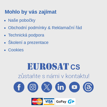
4G LTE a trojitá detekce PIR × AOV × AI hlídají staveniště,
pole i odlehlé objekty – a alarm s důkazem pošlou rovnou na
váš telefon. Podívejte se na video.
Mohlo by vás zajímat
Naše pobočky
Obchodní podmínky & Reklamační řád
Technická podpora
Školení a prezentace
Cookies