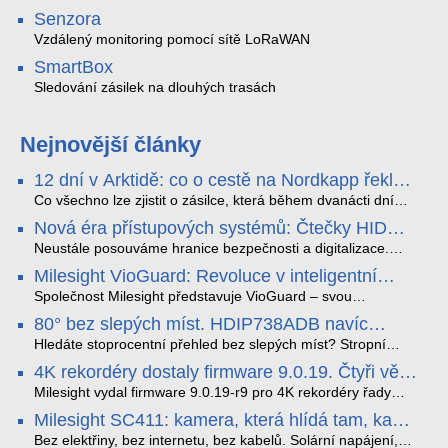
Senzora
Vzdálený monitoring pomocí sítě LoRaWAN
SmartBox
Sledování zásilek na dlouhých trasách
Nejnovější články
12 dní v Arktidě: co o cestě na Nordkapp řekla
data ze SMARTBOX 2 MAX
Co všechno lze zjistit o zásilce, která během dvanácti dní
projede Arktidou? SMARTBOX 2 MAX jsme vzali na trasu z
Nová éra přístupových systémů: Čtečky HID
Tromsø přes Lofoty, Kirunu a finské Laponsko až na
Signo
Nordkapp. Bez jediného dobití, v mrazu až −13 °C a mimo
Neustále posouváme hranice bezpečnosti a digitalizace.
stabilní mobilní signál zaznamenával polohu, teplotu, světlo,
Rádi bychom Vám proto představili naši nejnovější nabídku
Milesight VioGuard: Revoluce v inteligentní
otřesy i náklon. Výsledkem není jen čára na mapě, ale
v oblasti kontroly přístupu – moderní a vysoce univerzální
detekci dopravních přestupků
podrobný datový příběh celé cesty.
čtečky HID Signo.
Společnost Milesight představuje VioGuard – svou
nejnovější proprietární technologii pro pokročilou detekci
80° bez slepých míst. HDIP738ADB navíc
dopravních přestupků. Tento systém, poháněný
streamuje na YouTube – bez PC.
sofistikovanými algoritmy umělé inteligence (AI), je navržen
Hledáte stoprocentní přehled bez slepých míst? Stropní
tak, aby poskytoval komplexní nástroje pro vymáhání
panoramatická kamera HDIP738ADB skládá obraz ze dvou
4K rekordéry dostaly firmware 9.0.19. Čtyři věci,
dopravních předpisů, zvyšoval bezpečnost na silnicích a
4MP senzorů SONY do jednoho čistého 180° záběru bez
které musíte vědět.
optimalizoval plynulost dopravy v moderních městech.
zkreslení. K tomu přidává AI detekci osob a vozidel,
Milesight vydal firmware 9.0.19-r9 pro 4K rekordéry řady
obousměrný zvuk a unikátní možnost přímého vysílání na
H.265. Pokud tyhle systémy instalujete, jsou tu čtyři věci,
Milesight SC411: kamera, která hlídá tam, kam
YouTube – bez běžícího počítače.
které vám zjednoduší práci – a jedna z nich vám ušetří
kabel nedosáhne
spoustu zbytečných výjezdů k zákazníkům.
Bez elektřiny, bez internetu, bez kabelů. Solární napájení,