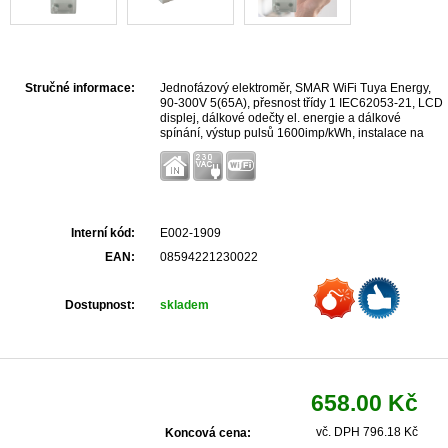
Stručné informace:
Jednofázový elektroměr, SMAR WiFi Tuya Energy,
90-300V 5(65A), přesnost třídy 1 IEC62053-21, LCD
displej, dálkové odečty el. energie a dálkové
spínání, výstup pulsů 1600imp/kWh, instalace na
DIN 1,5 modulu, rozměry 36 x 100 x 65mm.
Interní kód:
E002-1909
EAN:
08594221230022
Dostupnost:
skladem
658.00 Kč
vč. DPH 796.18 Kč
Koncová cena: