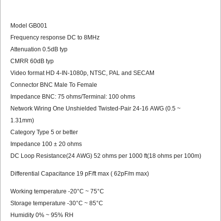
Model
GB00
1
Frequency
response
DC
to
8MHz
Attenuation
0.5dB
typ
CMRR
60dB
typ
Video
format
HD
4-IN-1
080
p
,
NTSC,
PAL
and
SECAM
Connector
BNC
Male
To
Female
Impedance
BNC:
75
ohms/Terminal:
100
ohms
Network
Wiring
One
Unshielded
Twisted-Pair
24-16
AWG
(0.5
~
1.31mm)
Category
Type
5
or
better
Impedance
100
±
20
ohms
DC
Loop
Resistance(24
AWG)
52
ohms
per
1000
ft(18
ohms
per
100m)
Differential
Capacitance
19
pF/ft
max
(
62pF/m
max)
Working
temperature
-20
°
C
~
75
°
C
Storage
temperature
-30
°
C
~
85
°
C
Humidity
0%
~
95%
RH