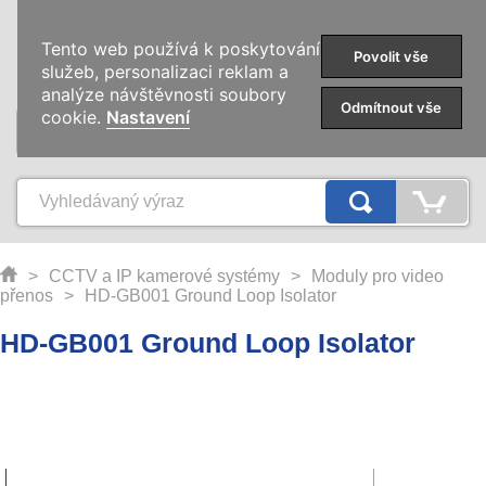
0
Tento web používá k poskytování
Povolit vše
služeb, personalizaci reklam a
analýze návštěvnosti soubory
Odmítnout vše
cookie.
Nastavení
KATEGORIE
>
CCTV a IP kamerové systémy
>
Moduly pro video
přenos
>
HD-GB001 Ground Loop Isolator
HD-GB001 Ground Loop Isolator