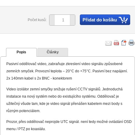
Přidat do košíku
Počet kusů:
Popis
Články
Pasivní oddělovač video, zabraňuje zkreslení video signálu způsobené
zemních smyček. Provozní teplota – 20°C do +75°C. Pasivní bez napájení.
2x 140mm kabel s 2x BNC - konektorem
Video izolátor
zemní smyčky
snižuje
rušení
CCTV
signálů
.
Jednoduchá
instalace
na nový systém
nebo
do existujícího systému
.
Oddělovač je
užitečný všude tam, kde je
video signál
přenášen
kabelem
mezi
body
s
různým
potenciálem
.
Prozor, přes oddělovač neprojde UTC signál. není tedy možné ovládání OSD
menu / PTZ po koaxiálu.