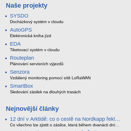
Naše projekty
SYSDO
Docházkový systém v cloudu
AutoGPS
Elektronická kniha jízd
EDA
Tiketovací systém v cloudu
Routeplan
Plánování servisních výjezdů
Senzora
Vzdálený monitoring pomocí sítě LoRaWAN
SmartBox
Sledování zásilek na dlouhých trasách
Nejnovější články
12 dní v Arktidě: co o cestě na Nordkapp řekla
data ze SMARTBOX 2 MAX
Co všechno lze zjistit o zásilce, která během dvanácti dní
projede Arktidou? SMARTBOX 2 MAX jsme vzali na trasu z