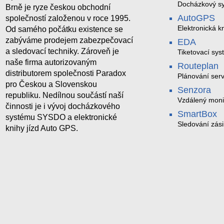
Docházkový sy
Brně je ryze českou obchodní
AutoGPS
společností založenou v roce 1995.
Elektronická kn
Od samého počátku existence se
zabýváme prodejem zabezpečovací
EDA
a sledovací techniky. Zároveň je
Tiketovací sys
naše firma autorizovaným
Routeplan
distributorem společnosti Paradox
Plánování serv
pro Českou a Slovenskou
Senzora
republiku. Nedílnou součástí naší
Vzdálený moni
činnosti je i vývoj docházkového
LoRaWAN
SmartBox
systému SYSDO a elektronické
Sledování zási
knihy jízd Auto GPS.
trasách