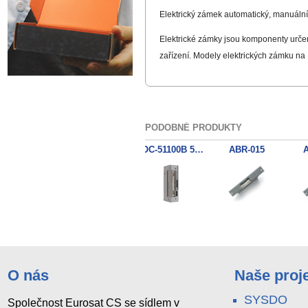
Elektrický zámek automatický, manuáln
Elektrické zámky jsou komponenty určené
zařízení. Modely elektrických zámku na
PODOBNÉ PRODUKTY
OC-53100B 53B10
OC-52100B 52B10
OC-51100B 51B10
ABR-015
A
O nás
Naše proj
SYSDO
Společnost Eurosat CS se sídlem v