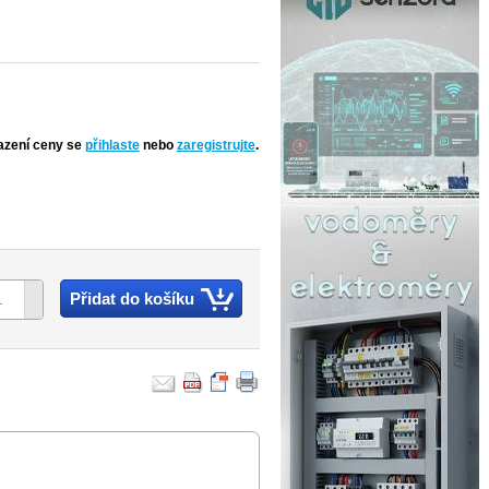
azení ceny se
přihlaste
nebo
zaregistrujte
.
Přidat do košíku