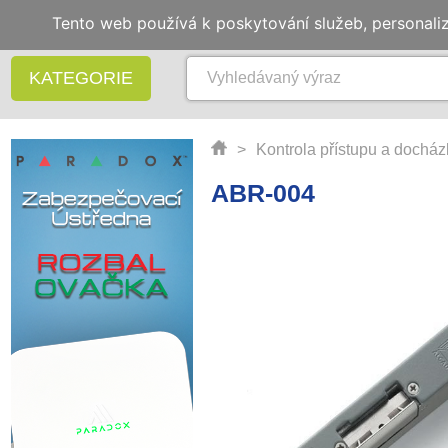
Tento web používá k poskytování služeb, personali
KATEGORIE
>
Kontrola přístupu a docház
ABR-004