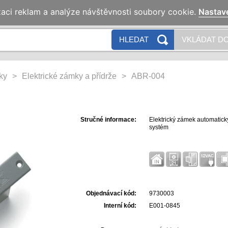
zaci reklam a analýze návštěvnosti soubory cookie.
Nastav
HLEDAT
VKLÁDAT DO
ky
>
Elektrické zámky a přídrže
>
ABR-004
Stručné informace:
Elektrický zámek automatic
systém
Objednávací kód:
9730003
Interní kód:
E001-0845