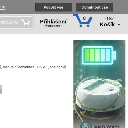
ení
Naše pobočky
Technická podpora
Povolit vše
Školení
Odmítnout vše
CS
0
0 Kč
Přihlášení
 KOŠÍKU
Košík
(Registrace)
ký, manuální deblokace, 12V AC, analogový