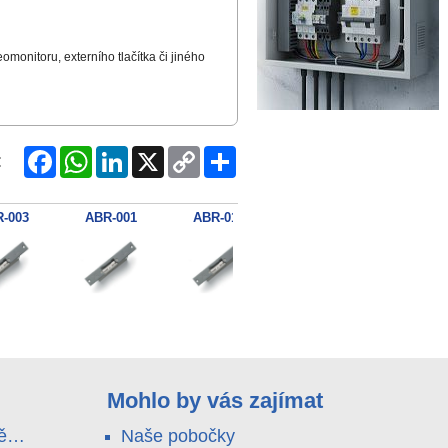
monitoru, externího tlačítka či jiného
Facebook
WhatsApp
LinkedIn
X
Copy
Share
:
Link
-003
ABR-001
ABR-013
OC-50100B 50B10
ABR-0
Mohlo by vás zajímat
ě
Naše pobočky