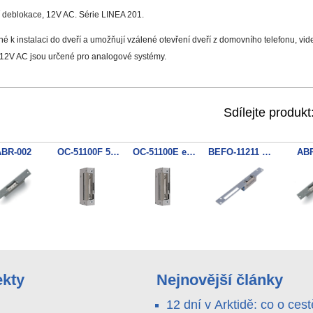
í deblokace, 12V AC. Série LINEA 201.
 k instalaci do dveří a umožňují vzálené otevření dveří z domovního telefonu, video
 12V AC jsou určené pro analogové systémy.
Sdílejte produkt
BR-002
OC-51100F 51F10
OC-51100E el.zam.s mech.deblok
BEFO-11211 el.zamek
ABR
ekty
Nejnovější články
12 dní v Arktidě: co o cest