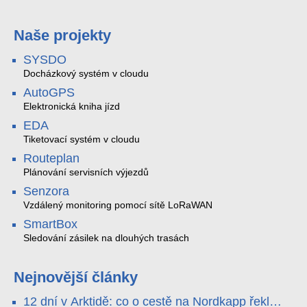
Naše projekty
SYSDO
Docházkový systém v cloudu
AutoGPS
Elektronická kniha jízd
EDA
Tiketovací systém v cloudu
Routeplan
Plánování servisních výjezdů
Senzora
Vzdálený monitoring pomocí sítě LoRaWAN
SmartBox
Sledování zásilek na dlouhých trasách
Nejnovější články
12 dní v Arktidě: co o cestě na Nordkapp řekla