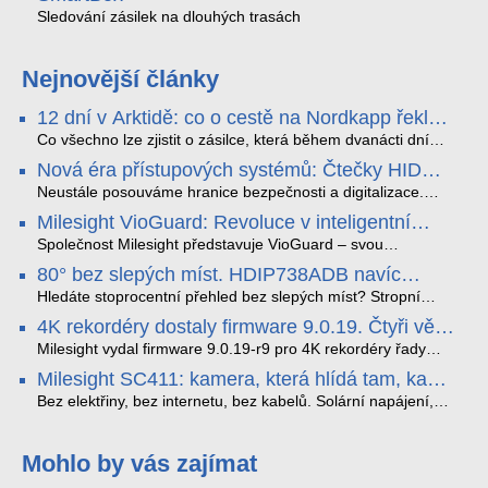
Sledování zásilek na dlouhých trasách
Nejnovější články
12 dní v Arktidě: co o cestě na Nordkapp řekla
data ze SMARTBOX 2 MAX
Co všechno lze zjistit o zásilce, která během dvanácti dní
projede Arktidou? SMARTBOX 2 MAX jsme vzali na trasu z
Nová éra přístupových systémů: Čtečky HID
Tromsø přes Lofoty, Kirunu a finské Laponsko až na
Signo
Nordkapp. Bez jediného dobití, v mrazu až −13 °C a mimo
Neustále posouváme hranice bezpečnosti a digitalizace.
stabilní mobilní signál zaznamenával polohu, teplotu, světlo,
Rádi bychom Vám proto představili naši nejnovější nabídku
Milesight VioGuard: Revoluce v inteligentní
otřesy i náklon. Výsledkem není jen čára na mapě, ale
v oblasti kontroly přístupu – moderní a vysoce univerzální
detekci dopravních přestupků
podrobný datový příběh celé cesty.
čtečky HID Signo.
Společnost Milesight představuje VioGuard – svou
nejnovější proprietární technologii pro pokročilou detekci
80° bez slepých míst. HDIP738ADB navíc
dopravních přestupků. Tento systém, poháněný
streamuje na YouTube – bez PC.
sofistikovanými algoritmy umělé inteligence (AI), je navržen
Hledáte stoprocentní přehled bez slepých míst? Stropní
tak, aby poskytoval komplexní nástroje pro vymáhání
panoramatická kamera HDIP738ADB skládá obraz ze dvou
4K rekordéry dostaly firmware 9.0.19. Čtyři věci,
dopravních předpisů, zvyšoval bezpečnost na silnicích a
4MP senzorů SONY do jednoho čistého 180° záběru bez
které musíte vědět.
optimalizoval plynulost dopravy v moderních městech.
zkreslení. K tomu přidává AI detekci osob a vozidel,
Milesight vydal firmware 9.0.19-r9 pro 4K rekordéry řady
obousměrný zvuk a unikátní možnost přímého vysílání na
H.265. Pokud tyhle systémy instalujete, jsou tu čtyři věci,
Milesight SC411: kamera, která hlídá tam, kam
YouTube – bez běžícího počítače.
které vám zjednoduší práci – a jedna z nich vám ušetří
kabel nedosáhne
spoustu zbytečných výjezdů k zákazníkům.
Bez elektřiny, bez internetu, bez kabelů. Solární napájení,
4G LTE a trojitá detekce PIR × AOV × AI hlídají staveniště,
pole i odlehlé objekty – a alarm s důkazem pošlou rovnou na
váš telefon. Podívejte se na video.
Mohlo by vás zajímat