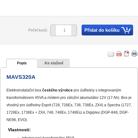
Přidat do košíku
Počet kusů:
Popis
Ke stažení
MAVS320A
Elektroinstalační box
českého výrobce
pro ústředny s integrovaným
transformátorem 45VA a místem pro záložní akumulátor 12V (17 Ah). Box je
vhodný pro ústředny Esprit (728, 728Ex, 738, 738Ex, ZX4) a Spectra (1727,
1728Ex, 1738Ex + ZX4, 748, 748Ex, 1748Es) a Digiplex (DGP-848, DGP-
NE96, EVO).
Vlastnosti:
integrovaný transformátor 45VA