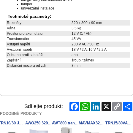
tamper
univerzální instalace
Technické parametry:
Rozměry
320 x 300 x 90 mm
Váha
3.5 kg
Prostor pro akumulátor
12 V (17 Ah)
Transformátor
45 VA
Vstupní napětí
230 V AC / 50 Hz
Výstupní napětí
18 V / 2 A, 16 V / 2.2 A
Ochrana proti sabotáži
ano
Zajištění
šroub / zámek
Distanční mezera od zdi
8 mm
Facebook
WhatsApp
LinkedIn
X
Copy
Sdílejte produkt:
Link
PODOBNÉ PRODUKTY
TRN16/30 JBC E2030-2-038
AWO250 320x395x120mm 18/50VA
AWT800 transformer 5 A / 16 V AC
MAVMAX320 BOX 320x395x120
TRN15/80VA JBC E25402078zalite