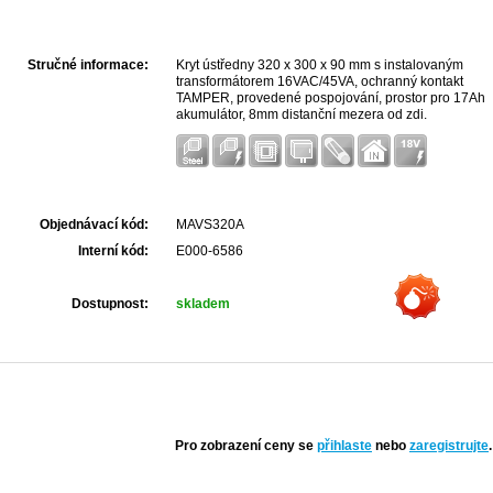
Stručné informace:
Kryt ústředny 320 x 300 x 90 mm s instalovaným
transformátorem 16VAC/45VA, ochranný kontakt
TAMPER, provedené pospojování, prostor pro 17Ah
akumulátor, 8mm distanční mezera od zdi.
Předvrtané otvory pro ústředny Esprit, Spectra,
Digiplex atd.
Objednávací kód:
MAVS320A
Interní kód:
E000-6586
Dostupnost:
skladem
Pro zobrazení ceny se
přihlaste
nebo
zaregistrujte
.