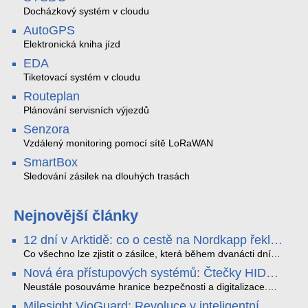
Docházkový systém v cloudu
AutoGPS
Elektronická kniha jízd
EDA
Tiketovací systém v cloudu
Routeplan
Plánování servisních výjezdů
Senzora
Vzdálený monitoring pomocí sítě LoRaWAN
SmartBox
Sledování zásilek na dlouhých trasách
Nejnovější články
12 dní v Arktidě: co o cestě na Nordkapp řekla
data ze SMARTBOX 2 MAX
Co všechno lze zjistit o zásilce, která během dvanácti dní
projede Arktidou? SMARTBOX 2 MAX jsme vzali na trasu z
Nová éra přístupových systémů: Čtečky HID
Tromsø přes Lofoty, Kirunu a finské Laponsko až na
Signo
Nordkapp. Bez jediného dobití, v mrazu až −13 °C a mimo
Neustále posouváme hranice bezpečnosti a digitalizace.
stabilní mobilní signál zaznamenával polohu, teplotu, světlo,
Rádi bychom Vám proto představili naši nejnovější nabídku
Milesight VioGuard: Revoluce v inteligentní