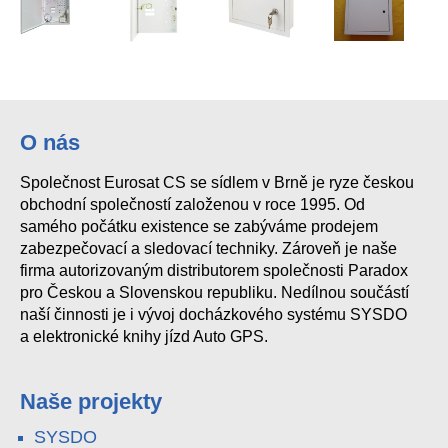
MAVS320 Box 320x300x90mm
IRB3040 Kovovy box 150x275x50
MAVV320 BOX 320x395x90
AWO529W 435x500x130mm zap. kry
O nás
Společnost Eurosat CS se sídlem v Brně je ryze českou
obchodní společností založenou v roce 1995. Od
samého počátku existence se zabýváme prodejem
zabezpečovací a sledovací techniky. Zároveň je naše
firma autorizovaným distributorem společnosti Paradox
pro Českou a Slovenskou republiku. Nedílnou součástí
naší činnosti je i vývoj docházkového systému SYSDO
a elektronické knihy jízd Auto GPS.
Naše projekty
SYSDO