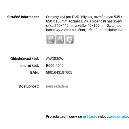
Stručné informace:
Ocelový kryt pro DVR, bíly lak, rozměr krytu 535 x
650 x 130mm, rozměr DVR s možností nastavení
šířka 245÷445mm a výšky 40÷100mm, 2x tamper,
lamelovy zamek s klíčem, určené pro instalaci na
zeď. Možnost doplnit o dva větráky s termostatem
typ ARAW45.
Objednávací kód:
AWO530W
Interní kód:
E000-4049
EAN:
5901643197605
Dostupnost:
není skladem
Pro zobrazení ceny se
přihlaste
nebo
zaregistrujte
.