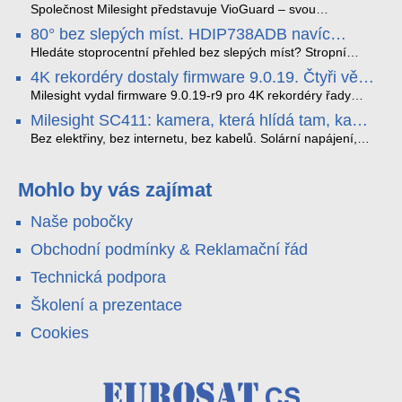
detekci dopravních přestupků
podrobný datový příběh celé cesty.
čtečky HID Signo.
Společnost Milesight představuje VioGuard – svou
nejnovější proprietární technologii pro pokročilou detekci
80° bez slepých míst. HDIP738ADB navíc
dopravních přestupků. Tento systém, poháněný
streamuje na YouTube – bez PC.
sofistikovanými algoritmy umělé inteligence (AI), je navržen
Hledáte stoprocentní přehled bez slepých míst? Stropní
tak, aby poskytoval komplexní nástroje pro vymáhání
panoramatická kamera HDIP738ADB skládá obraz ze dvou
4K rekordéry dostaly firmware 9.0.19. Čtyři věci,
dopravních předpisů, zvyšoval bezpečnost na silnicích a
4MP senzorů SONY do jednoho čistého 180° záběru bez
které musíte vědět.
optimalizoval plynulost dopravy v moderních městech.
zkreslení. K tomu přidává AI detekci osob a vozidel,
Milesight vydal firmware 9.0.19-r9 pro 4K rekordéry řady
obousměrný zvuk a unikátní možnost přímého vysílání na
H.265. Pokud tyhle systémy instalujete, jsou tu čtyři věci,
Milesight SC411: kamera, která hlídá tam, kam
YouTube – bez běžícího počítače.
které vám zjednoduší práci – a jedna z nich vám ušetří
kabel nedosáhne
spoustu zbytečných výjezdů k zákazníkům.
Bez elektřiny, bez internetu, bez kabelů. Solární napájení,
4G LTE a trojitá detekce PIR × AOV × AI hlídají staveniště,
pole i odlehlé objekty – a alarm s důkazem pošlou rovnou na
váš telefon. Podívejte se na video.
Mohlo by vás zajímat
Naše pobočky
Obchodní podmínky & Reklamační řád
Technická podpora
Školení a prezentace
Cookies