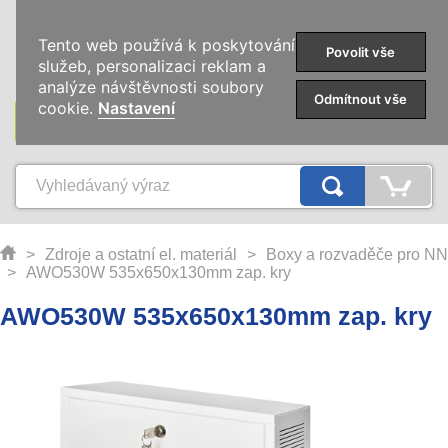
0
Tento web používá k poskytování
Povolit vše
služeb, personalizaci reklam a
analýze návštěvnosti soubory
Odmítnout vše
cookie.
Nastavení
KATEGORIE
>
Zdroje a ostatní el. materiál
>
Boxy a rozvaděče pro NN
>
AWO530W 535x650x130mm zap. kry
AWO530W 535x650x130mm zap. kry