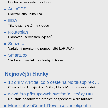
Docházkový systém v cloudu
AutoGPS
Elektronická kniha jízd
EDA
Tiketovací systém v cloudu
Routeplan
Plánování servisních výjezdů
Senzora
Vzdálený monitoring pomocí sítě LoRaWAN
SmartBox
Sledování zásilek na dlouhých trasách
Nejnovější články
12 dní v Arktidě: co o cestě na Nordkapp řekla
data ze SMARTBOX 2 MAX
Co všechno lze zjistit o zásilce, která během dvanácti dní
projede Arktidou? SMARTBOX 2 MAX jsme vzali na trasu z
Nová éra přístupových systémů: Čtečky HID
Tromsø přes Lofoty, Kirunu a finské Laponsko až na
Signo
Nordkapp. Bez jediného dobití, v mrazu až −13 °C a mimo
Neustále posouváme hranice bezpečnosti a digitalizace.
stabilní mobilní signál zaznamenával polohu, teplotu, světlo,
Rádi bychom Vám proto představili naši nejnovější nabídku
Milesight VioGuard: Revoluce v inteligentní
otřesy i náklon. Výsledkem není jen čára na mapě, ale
v oblasti kontroly přístupu – moderní a vysoce univerzální