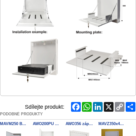
Facebook
WhatsApp
LinkedIn
X
Copy
Sdílejte produkt:
Link
PODOBNÉ PRODUKTY
MAVM250 Box 250x290x80mm
AWO200PU Box 320x395x90mm
AWO356 záp.kryt
MAVZ350x400x100 BOX zapustny