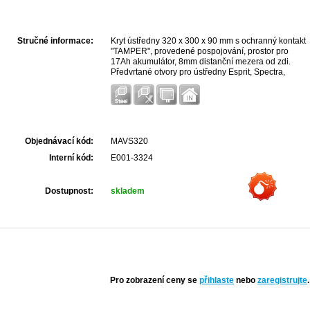
Stručné informace:
Kryt ústředny 320 x 300 x 90 mm s ochranný kontakt
"TAMPER", provedené pospojování, prostor pro
17Ah akumulátor, 8mm distanční mezera od zdi.
Předvrtané otvory pro ústředny Esprit, Spectra,
Digiplex
Objednávací kód:
MAVS320
Interní kód:
E001-3324
Dostupnost:
skladem
Pro zobrazení ceny se
přihlaste
nebo
zaregistrujte
.