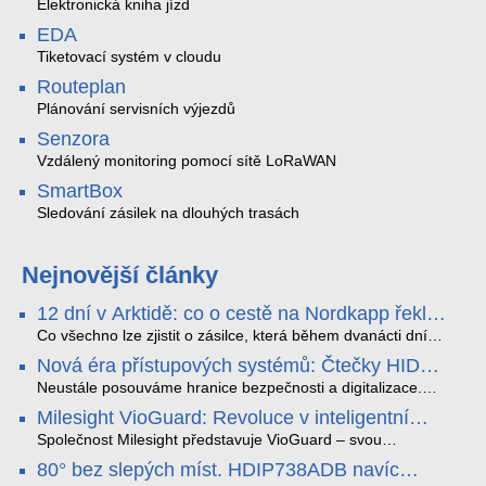
Elektronická kniha jízd
EDA
Tiketovací systém v cloudu
Routeplan
Plánování servisních výjezdů
Senzora
Vzdálený monitoring pomocí sítě LoRaWAN
SmartBox
Sledování zásilek na dlouhých trasách
Nejnovější články
12 dní v Arktidě: co o cestě na Nordkapp řekla
data ze SMARTBOX 2 MAX
Co všechno lze zjistit o zásilce, která během dvanácti dní
projede Arktidou? SMARTBOX 2 MAX jsme vzali na trasu z
Nová éra přístupových systémů: Čtečky HID
Tromsø přes Lofoty, Kirunu a finské Laponsko až na
Signo
Nordkapp. Bez jediného dobití, v mrazu až −13 °C a mimo
Neustále posouváme hranice bezpečnosti a digitalizace.
stabilní mobilní signál zaznamenával polohu, teplotu, světlo,
Rádi bychom Vám proto představili naši nejnovější nabídku
Milesight VioGuard: Revoluce v inteligentní
otřesy i náklon. Výsledkem není jen čára na mapě, ale
v oblasti kontroly přístupu – moderní a vysoce univerzální
detekci dopravních přestupků
podrobný datový příběh celé cesty.
čtečky HID Signo.
Společnost Milesight představuje VioGuard – svou
nejnovější proprietární technologii pro pokročilou detekci
80° bez slepých míst. HDIP738ADB navíc
dopravních přestupků. Tento systém, poháněný