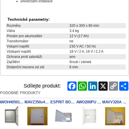
univerzální instalace
Technické parametry:
Rozměry
320 x 300 x 90 mm
Váha
3.4 kg
Prostor pro akumulátor
12 V (17 Ah)
Transformátor
ne
Vstupní napětí
230 V AC / 50 Hz
Výstupní napětí
18 V / 2 A, 16 V / 2.2 A
Ochrana proti sabotáži
ano
Zajištění
šroub / zámek
Distanční mezera od zdi
8 mm
Facebook
WhatsApp
LinkedIn
X
Copy
Sdílejte produkt:
Link
PODOBNÉ PRODUKTY
AWOH405015 IP66 box 400x500x150mm
MAVZ350x400x100 BOX zapustny
ESPRIT BOX D 390x290x85mm tamp
AWO200PU Box 320x395x90mm
MAVV320A TRN 18V/45VA