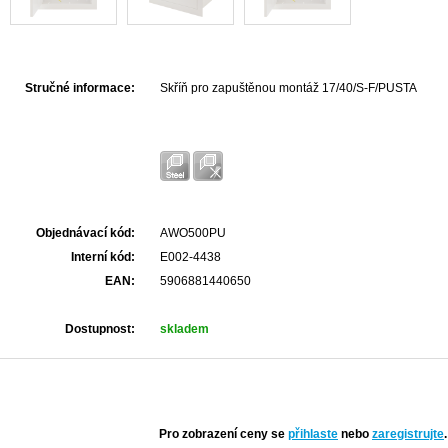
Stručné informace:
Skříň pro zapuštěnou montáž 17/40/S-F/PUSTA
Objednávací kód:
AWO500PU
Interní kód:
E002-4438
EAN:
5906881440650
Dostupnost:
skladem
Pro zobrazení ceny se
přihlaste
nebo
zaregistrujte
.