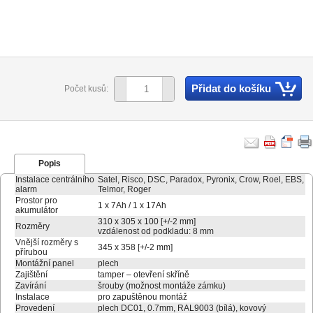
Přidat do košíku
Počet kusů:
Popis
Instalace centrálního
Satel, Risco, DSC, Paradox, Pyronix, Crow, Roel, EBS,
alarm
Telmor, Roger
Prostor pro
1 x 7Ah / 1 x 17Ah
akumulátor
310 x 305 x 100 [+/-2 mm]
Rozměry
vzdálenost od podkladu: 8 mm
Vnější rozměry s
345 x 358 [+/-2 mm]
přírubou
Montážní panel
plech
Zajištění
tamper – otevření skříně
Zavírání
šrouby (možnost montáže zámku)
Instalace
pro zapuštěnou montáž
Provedení
plech DC01, 0.7mm, RAL9003 (bílá), kovový