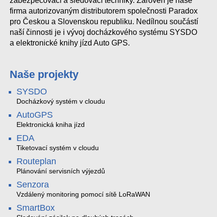
zabezpečovací a sledovací techniky. Zároveň je naše
firma autorizovaným distributorem společnosti Paradox
pro Českou a Slovenskou republiku. Nedílnou součástí
naší činnosti je i vývoj docházkového systému SYSDO
a elektronické knihy jízd Auto GPS.
Naše projekty
SYSDO
Docházkový systém v cloudu
AutoGPS
Elektronická kniha jízd
EDA
Tiketovací systém v cloudu
Routeplan
Plánování servisních výjezdů
Senzora
Vzdálený monitoring pomocí sítě LoRaWAN
SmartBox