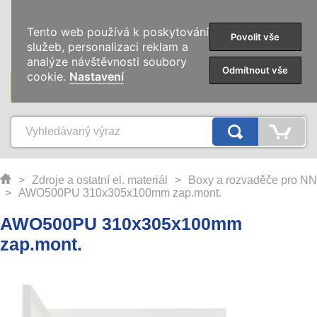
0
Tento web používá k poskytování
Povolit vše
služeb, personalizaci reklam a
analýze návštěvnosti soubory
Odmítnout vše
cookie.
Nastavení
KATEGORIE
>
Zdroje a ostatní el. materiál
>
Boxy a rozvaděče pro NN
>
AWO500PU 310x305x100mm zap.mont.
AWO500PU 310x305x100mm
zap.mont.