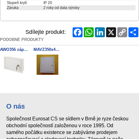
Stupeň krytí
IP 20
Záruka
2 roky od data výroby
Facebook
WhatsApp
LinkedIn
X
Copy
Sdílejte produkt:
Link
PODOBNÉ PRODUKTY
AWO356 záp.kryt
MAVZ350x400x100 BOX zapustny
O nás
Společnost Eurosat CS se sídlem v Brně je ryze českou
obchodní společností založenou v roce 1995. Od
samého počátku existence se zabýváme prodejem