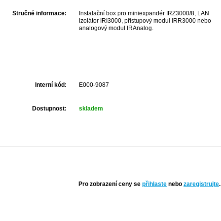
Stručné informace:
Instalační box pro miniexpandér IRZ3000/8, LAN
izolátor IRI3000, přístupový modul IRR3000 nebo
analogový modul IRAnalog.
Interní kód:
E000-9087
Dostupnost:
skladem
Pro zobrazení ceny se
přihlaste
nebo
zaregistrujte
.