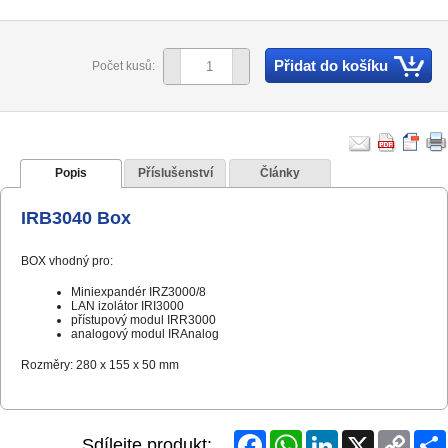
Přidat do košíku
Počet kusů:
Popis
Příslušenství
Články
IRB3040 Box
BOX vhodný pro:
Miniexpandér IRZ3000/8
LAN izolátor IRI3000
přístupový modul IRR3000
analogový modul IRAnalog
Rozměry: 280 x 155 x 50 mm
Facebook
WhatsApp
LinkedIn
X
Copy
Sdílejte produkt: