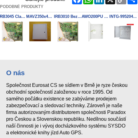
Link
PODOBNÉ PRODUKTY
IRB3045 Class4 Box 150x275x50
MAVZ350x400x100 BOX zapustny
IRB3010 Bezpečnostní plechy
AWO200PU Box 320x395x90mm
INTG-995204 Box-Widebody Enclosure
O nás
Společnost Eurosat CS se sídlem v Brně je ryze českou
obchodní společností založenou v roce 1995. Od
samého počátku existence se zabýváme prodejem
zabezpečovací a sledovací techniky. Zároveň je naše
firma autorizovaným distributorem společnosti Paradox
pro Českou a Slovenskou republiku. Nedílnou součástí
naší činnosti je i vývoj docházkového systému SYSDO
a elektronické knihy jízd Auto GPS.