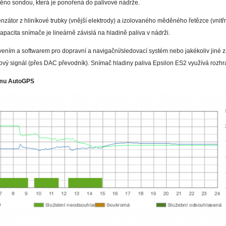
štěno sondou, která je ponořená do palivové nádrže.
zátor z hliníkové trubky (vnější elektrody) a izolovaného měděného řetězce (vnitř
apacita snímače je lineárně závislá na hladině paliva v nádrži.
ením a softwarem pro dopravní a navigační/sledovací systém nebo jakékoliv jiné za
ový signál (přes DAC převodník). Snímač hladiny paliva Epsilon ES2 využívá rozhr
ému AutoGPS