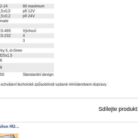
2-24
80 maximum
,5±0,5
při 12V
,5±0,2
při 24V
rvale
S-485
Výchozí
S-232
4
3
íry 5, d=5mm
25x1,5
6
9
50
Standardní design
chválení technické způsobilosti vydané ministerstvem dopravy.
Sdílejte produkt
Epsilon HUB1-3