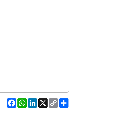
Facebook
WhatsApp
LinkedIn
X
Copy
Share
:
Link