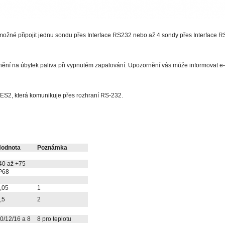
možné připojit jednu sondu přes Interface RS232 nebo až 4 sondy přes Interface R
nění na úbytek paliva při vypnutém zapalování. Upozornění vás může informovat 
e ES2, která komunikuje přes rozhraní RS-232.
odnota
Poznámka
40 až +75
P68
,05
1
,5
2
0/12/16 a 8
8 pro teplotu