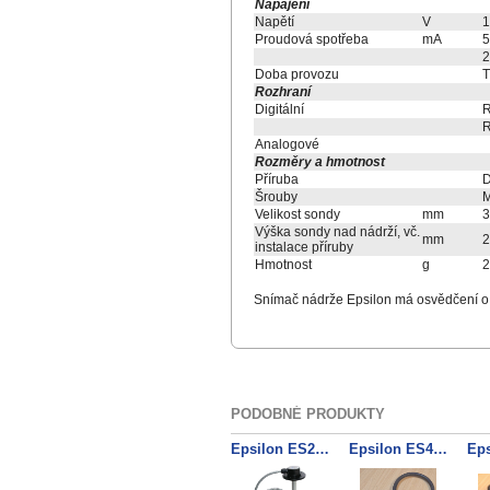
Napájení
Napětí
V
1
Proudová spotřeba
mA
5
2
Doba provozu
T
Rozhraní
Digitální
R
R
Analogové
Rozměry a hmotnost
Příruba
D
Šrouby
M
Velikost sondy
mm
3
Výška sondy nad nádrží, vč.
mm
2
instalace příruby
Hmotnost
g
2
Snímač nádrže Epsilon má osvědčení o s
PODOBNÉ PRODUKTY
Epsilon ES2-750 RS232 Palivo.sn.75cm
Epsilon ES4 RS485 hlavice