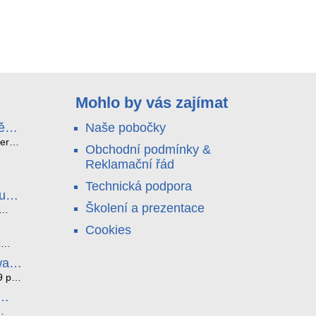
Mohlo by vás zajímat
ě
Naše pobočky
e
terá
Obchodní podmínky &
idou?
Reklamační řád
no
nu a
Technická podpora
. Bez
luce
°C a
ši
Školení a prezentace
roly
ětlo,
Cookies
jen
čilou
ový
ento
z
i
ická
bez
ware
je
az ze
noho
9 pro
í
í. K
tyhle
ěci,
l
átní
edna