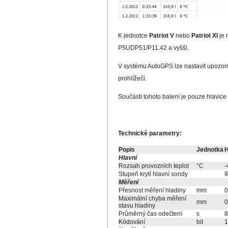
K jednotce
Patriot V
nebo
Patriot XI
je 
P5UDP51/P11.42 a vyšší.
V systému AutoGPS lze nastavit upozor
prohlížeči.
Součástí tohoto balení je pouze hlavic
Technické parametry:
Popis
Jednotka
H
Hlavní
Rozsah provozních teplot
°C
-
Stupeň krytí hlavní sondy
I
Měření
Přesnost měření hladiny
mm
0
Maximální chyba měření
mm
0
stavu hladiny
Průměrný čas odečtení
s
8
Kódování
bit
1