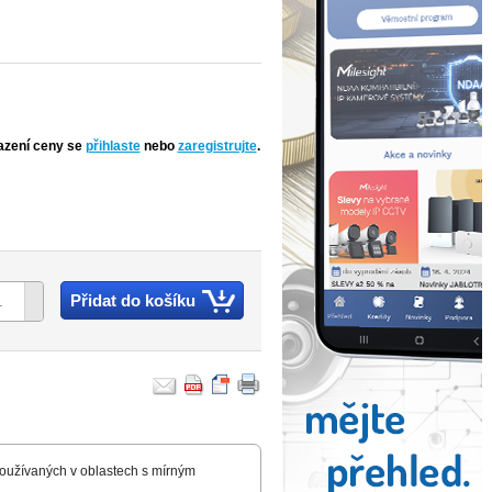
azení ceny se
přihlaste
nebo
zaregistrujte
.
Přidat do košíku
používaných v oblastech s mírným