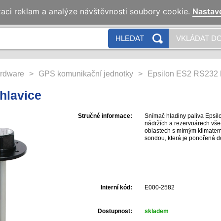
zaci reklam a analýze návštěvnosti soubory cookie.
Nastav
HLEDAT
VKLÁDAT DO
rdware
>
GPS komunikační jednotky
>
Epsilon ES2 RS232 
hlavice
Stručné informace:
Snímač hladiny paliva Epsilo
nádržích a rezervoárech vše
oblastech s mírným klimatem.
sondou, která je ponořená d
Interní kód:
E000-2582
Dostupnost:
skladem