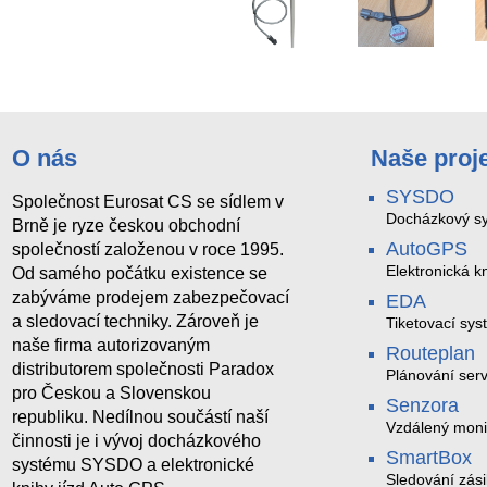
O nás
Naše proj
SYSDO
Společnost Eurosat CS se sídlem v
Docházkový sy
Brně je ryze českou obchodní
AutoGPS
společností založenou v roce 1995.
Elektronická kn
Od samého počátku existence se
zabýváme prodejem zabezpečovací
EDA
a sledovací techniky. Zároveň je
Tiketovací sys
naše firma autorizovaným
Routeplan
distributorem společnosti Paradox
Plánování serv
pro Českou a Slovenskou
Senzora
republiku. Nedílnou součástí naší
Vzdálený moni
činnosti je i vývoj docházkového
LoRaWAN
SmartBox
systému SYSDO a elektronické
Sledování zási