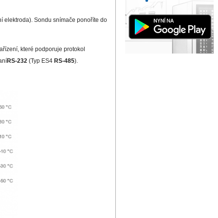
ní elektroda). Sondu snímače ponoříte do
řízení, které podporuje protokol
aní
RS-232
(Typ ES4
RS-485
).