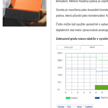
klimatem. Měření hladiny paliva je zaji
Sonda je navržena jako koaxiální konden
paliva, která působí jako kondenzátor. K
Čidlo může být využito společně s vybav
digitálních dat nebo zpracovává analog
Zobrazení grafu stavu nádrže v syst