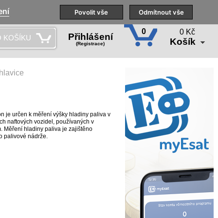
ení
Naše pobočky
Technická podpora
Povolit vše
Školení
Odmítnout vše
CS
0
0 Kč
Přihlášení
 KOŠÍKU
Košík
(Registrace)
hlavice
n je určen k měření výšky hladiny paliva v
ch naftových vozidel, používaných v
 Měření hladiny paliva je zajištěno
o palivové nádrže.