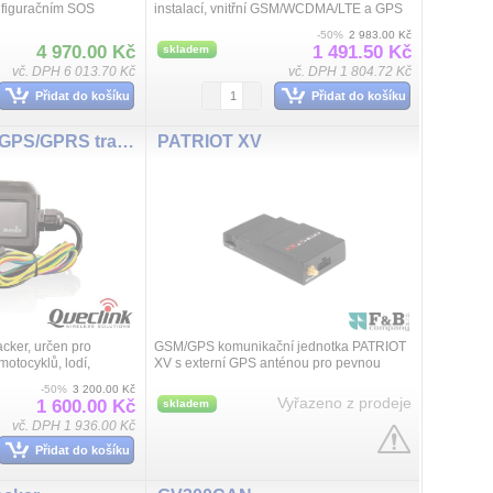
figuračním SOS
instalací, vnitřní GSM/WCDMA/LTE a GPS
světelný senzorem.
keramická anténa, záložní 140mAh
-50%
2 983.00 Kč
aznamenává polohu a
akumulátor, vysoký rozsah napájení 9 až
4 970.00 Kč
1 491.50 Kč
skladem
72VDC,...
vč. DPH 6 013.70 Kč
vč. DPH 1 804.72 Kč
Přidat do košíku
Přidat do košíku
GMT100 Cars GPS/GPRS tracker
PATRIOT XV
cker, určen pro
GSM/GPS komunikační jednotka PATRIOT
motocyklů, lodí,
XV s externí GPS anténou pro pevnou
ek a dalších menších
instalaci pro zabezpečení vozidla se
-50%
3 200.00 Kč
ložní akumulátor, int...
záznamem GPS souřadnic a on-line
Vyřazeno z prodeje
1 600.00 Kč
skladem
posílání...
vč. DPH 1 936.00 Kč
Přidat do košíku