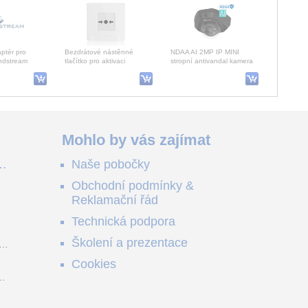
ptér pro
Bezdrátové nástěnné
NDAA AI 2MP IP MINI
ndstream
tlačítko pro aktivaci
stropní antivandal kamera
a GRP2612;
požárního poplachu a
1920x1080/30fps, Mikrofon,
automatizačních scénář
SMART IR přísvit 30m, ob
Solax smart charger X3-PXH-11kW, Wi-Fi Wallbox
Mohlo by vás zajímat
ě
Naše pobočky
H-11kW 3-fáze,
e
tanice,
Obchodní podmínky &
e
l
Reklamační řád
me
no
Technická podpora
ši
Školení a prezentace
o
Cookies
m
z
y.