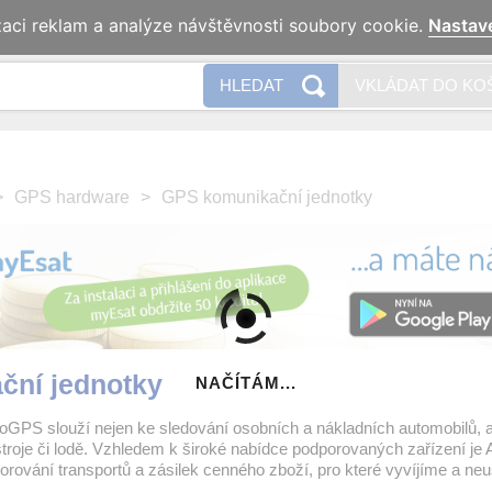
zaci reklam a analýze návštěvnosti soubory cookie.
Nastav
Naše 
HLEDAT
VKLÁDAT DO KO
>
GPS hardware
>
GPS komunikační jednotky
ční jednotky
NAČÍTÁM...
toGPS slouží nejen ke sledování osobních a nákladních automobilů, al
troje či lodě. Vzhledem k široké nabídce podporovaných zařízení je A
ování transportů a zásilek cenného zboží, pro které vyvíjíme a neus