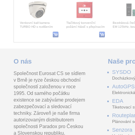
Venkovní ball kamera
Tlačítkový konvenční
Bezdrátová čteč
TURBO HD s rozlišením
požární hlásič s přepínacím
EM 125kHz, bez
HD1080p. Kamera je
kontaktem, plastový
komunikace mez
vybavena fixním objektivem
element, bez LED
přijímačem s W
s úhle
Grandstream GWN7803PL Pro L 2++ Managed switch, 24x Gb RJ45 PoE, SFP+
Yealink BH72 Bluetooth černá náhlavní souprava na obě uši USB-C
O nás
Naše pro
SYSDO
Společnost Eurosat CS se sídlem
Řada GWN7800 Pro jsou
Yealink BH72 je Bluetooth
Jednofázový ele
Docházkový
v Brně je ryze českou obchodní
spravované síťové
business náhlavní
SMART WiFi H
přepínače vrstvy 2++, které
souprava, která poskytuje
Assistant, pod
AutoGPS
společností založenou v roce
865.0
umožňují malým a st
stylový vzhled s vysokou k
protokolu stand
vč. DPH 1 046.
IoT, SENZ
Elektronická
1995. Od samého počátku
existence se zabýváme prodejem
EDA
zabezpečovací a sledovací
Tiketovací 
techniky. Zároveň je naše firma
Routepla
autorizovaným distributorem
Plánování s
společnosti Paradox pro Českou
Senzora
a Slovenskou republiku.