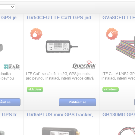
PATRIOT XV LTE Ext. GPS jednotka GSM/LTE, ext GPS antena
GV50CEU LTE Cat1 GPS jednotka
dnotka
LTE Cat1 se záložním 2G, GPS jednotka
LTE Cat M1/NB2 GPS
o pevnou
pro pevnou instalací, interní vysoce citlivá
instalací, interní v
dla se
U-BLOX GPS anténa, Bluetooth 5.2,
anténa, Bluetooth 5.
-line
digitální vstup a výstup, programov...
digitální vstup a výs
skladem
skladem
lásit se
Přihlásit se
SMARTBOX MINI LTE GPS tracker
GV65PLUS mini GPS tracker,AKKU
GB130MG GPS 