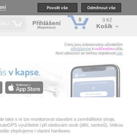
ení
pobočky
Technická podpora
Povolit vše
Školení
Odmítnout vše
CS
0
0 Kč
Přihlášení
ŠÍKU
Košík
(Registrace)
Ceny jsou zobrazovány uživatelům
přihlášeným
k
ověřenému
účtu.
Noví zákaznící se mohou registrovat
zde
.
e také s ní lze monitorovat stavební a zemědělské stroje,
utoGPS využitelné i při sledování osob (dětí, seniorů). Velkou
tále zlepšujeme i vlastní hardware.