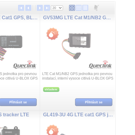
GV58CEU LTE Cat1 GPS, BL5.2 jednotka
GV53MG LTE Cat M1/NB2 GPS jednotka
 jednotka pro pevnou
LTE Cat M1/NB2 GPS jednotka pro pevnou
ysoce citlivá U-BLOX GPS
instalací, interní vysoce citlivá U-BLOX GPS
2, 1-WIRE rozhraní,
anténa, TTL UART, digitální vstup a výstup,
tup, program...
programovatelný vstup/v...
skladem
Přihlásit se
Přihlásit se
tracker LTE
GL419-3U 4G LTE cat1 GPS jednotka 9 - 72 VDC