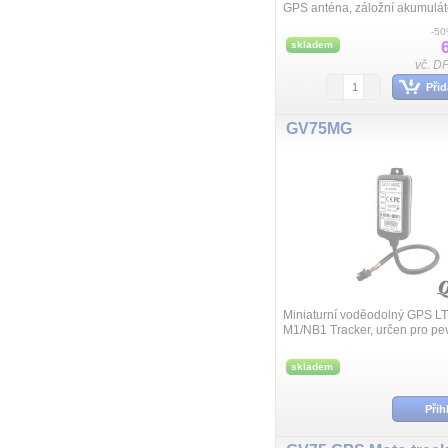
GPS anténa, záložní akumulá
Bluetooth, 1x vstup,1x výstup, 
-5
napájení 6 – 30VDC, rozměry 7
skladem
vč. D
Přid
GV75MG
Miniaturní voděodolný GPS LT
M1/NB1 Tracker, určen pro pe
instalaci do motocyklů, lodí, voz
sekaček a dalších menších zař
skladem
Obsahuje zálo...
Přih