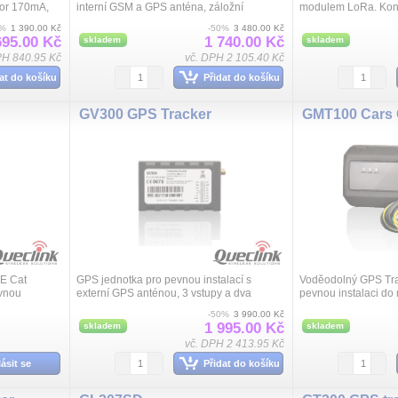
tor 170mA,
interní GSM a GPS anténa, záložní
modulem LoRa. Kon
1xdig. vstup,
akumulátor 170mA, Bluetooth, 1x vstup,1x
tlačítko, teplotní a 
0%
1 390.00 Kč
-50%
3 480.00 Kč
9...
výstup, 1xdig. vstup, napájení 6 – 30VDC,
Přenosný tracker z
695.00 Kč
1 740.00 Kč
skladem
skladem
roz...
zasílá tyt...
PH 840.95 Kč
vč. DPH 2 105.40 Kč
at do košíku
Přidat do košíku
GV300 GPS Tracker
E Cat
GPS jednotka pro pevnou instalací s
Voděodolný GPS Tra
vnou
externí GPS anténou, 3 vstupy a dva
pevnou instalaci do 
idel, ale i
programovatelné výstupy, RS232, záložní
vozidel, ale i sekač
-50%
3 990.00 Kč
ízení.
akumulátor, napájení 8 až 32VDC.
zařízení. Obsahuje zá
1 995.00 Kč
skladem
skladem
vč. DPH 2 413.95 Kč
lásit se
Přidat do košíku