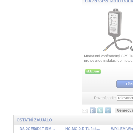
GV75 GPS Moto track
Miniaturní voděodolný GPS Tr
pro pevnou instalaci do motocy
vozidel, ale i sekaček a další
zařízení. Obsahuje záložní aku
skladem
Přih
Řazení podle
OSTATNÍ ZAUJALO
DS-2CE56D1T-IRM 3,6mm
NC-MC-0-R Tlačítkový konvenční požární hlásič s přepínacím kontaktem, plastový element, bez LED indi