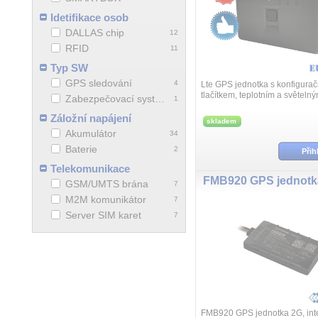
Idetifikace osob
DALLAS chip
12
RFID
11
Typ SW
GPS sledování
4
Lte GPS jednotka s konfigura
tlačítkem, teplotním a světel
Zabezpečovací systémy
1
Přenosný tracker zaznamenáv
zasílá tyto informace prostředni
Záložní napájení
skladem
Akumulátor
34
Baterie
2
Přih
Telekomunikace
GSM/UMTS brána
7
M2M komunikátor
7
Server SIM karet
7
FMB920 GPS jednotka 2G, int