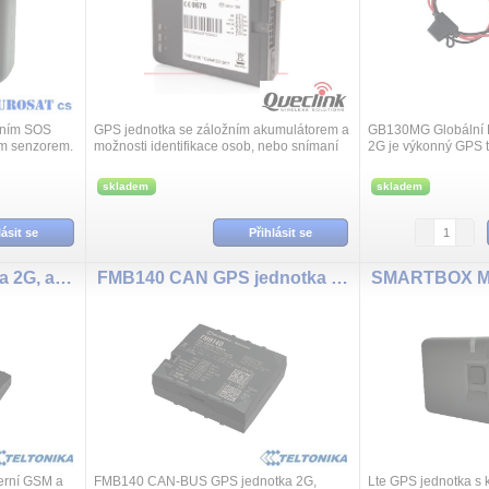
čním SOS
GPS jednotka se záložním akumulátorem a
GB130MG Globální 
ným senzorem.
možnosti identifikace osob, nebo snímaní
2G je výkonný GPS t
á polohu a
teploty. GV65PLUS je vhodná pro pevnou
jednoduchou instalac
ct...
instalaci do dopravních prostřed...
sledování polohy v 
skladem
skladem
pozice je...
lásit se
Přihlásit se
FMB920 GPS jednotka 2G, aku.170mA, BT
FMB140 CAN GPS jednotka 2G, aku. 170mA, BT
erní GSM a
FMB140 CAN-BUS GPS jednotka 2G,
Lte GPS jednotka s