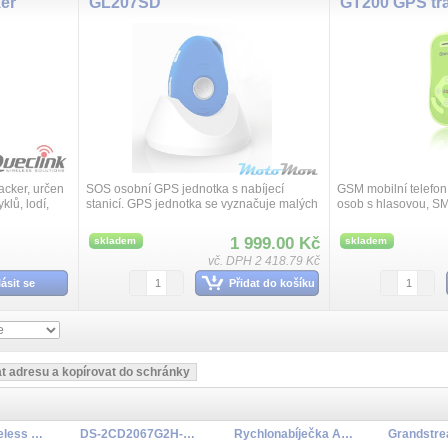
er
GL207SD
GT200 GPS tr
acker, určen
SOS osobní GPS jednotka s nabíjecí
GSM mobilní telefon
klů, lodí,
stanicí. GPS jednotka se vyznačuje malých
osob s hlasovou, S
ch menších
rozměrů a hmotnosti s hlasovou
Napájení pomocí Li
mu...
komunikací pro bezpečné sledování osob v
akumulátoru, pohybo
1 999.00 Kč
skladem
skladem
reáln...
G...
vč. DPH 2 418.79 Kč
lásit se
Přidat do košíku
WR1-EM Wireless Reader EM card
DS-2CD2067G2H-LIU(2.8mm)(eF)(O-STD)
Rychlonabíječka ASC Ultra, 14,4-36 V, „AIR COOLED“, EU