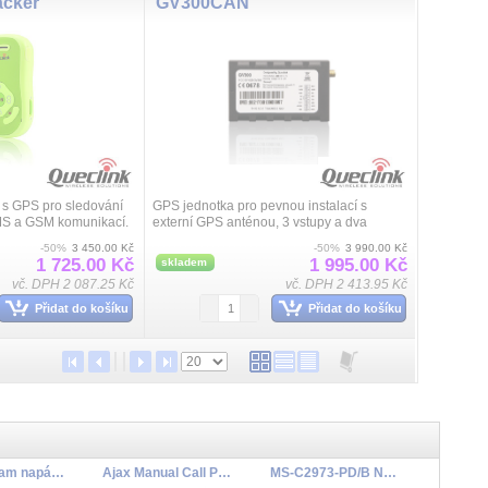
acker
GV300CAN
 s GPS pro sledování
GPS jednotka pro pevnou instalací s
MS a GSM komunikací.
externí GPS anténou, 3 vstupy a dva
-Polymer 3.7V/850mA
programovatelné výstupy, CAN bus a
-50%
3 450.00 Kč
-50%
3 990.00 Kč
vý detektor, vysoká
J1708, RS232, záložní akumulátor,
1 725.00 Kč
1 995.00 Kč
skladem
napájení 8 až 32VDC...
vč. DPH 2 087.25 Kč
vč. DPH 2 413.95 Kč
Přidat do košíku
Přidat do košíku
Grandstream napájecí adaptér 5V/0,6A
Ajax Manual Call Point (White) (8EU) ASP (87645)
MS-C2973-PD/B NDAA 2.8mm 2MP/30fps mini DOME AI