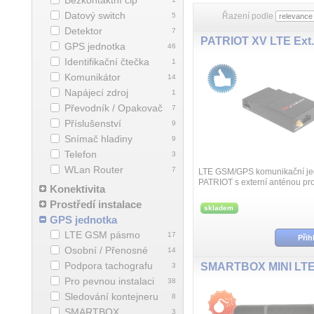
Bezkontaktní čip
Datový switch
5
Řazení podle
Detektor
7
GPS jednotka
46
Identifikační čtečka
1
Komunikátor
14
Napájecí zdroj
1
Převodník / Opakovač
7
Příslušenství
9
Snímač hladiny
9
Telefon
3
WLan Router
7
LTE GSM/GPS komunikační je
PATRIOT s externí anténou pr
Konektivita
instalaci pro zabezpečení vozi
Prostředí instalace
záznamem GPS souřadnic a on
skladem
posíláním přes GSM sí...
GPS jednotka
LTE GSM pásmo
17
Přih
Osobní / Přenosné
14
Podpora tachografu
3
Pro pevnou instalaci
38
Sledování kontejneru
8
SMARTBOX
3