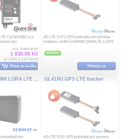
LTE Cat M1/NB2 a s
4G LTE CAT1 GPS jednotka pro pevnou
racker pro
instalací, vnitřní GSM/WCDMA/LTE a GPS
í do vozidla a jeho
keramická anténa, záložní 140mAh
-50%
3 660.00 Kč
reálném čase. GPS
akumulátor, vysoký rozsah napájení 9 až
1 830.00 Kč
skladem
72VDC,...
vč. DPH 2 214.30 Kč
Přidat do košíku
Přihlásit se
SMARTBOX MINI LORA LTE Lora GPS tracker
GL419U GPS LTE tracker
 komunikačním
4G LTE FDD GPS jednotka pro pevnou