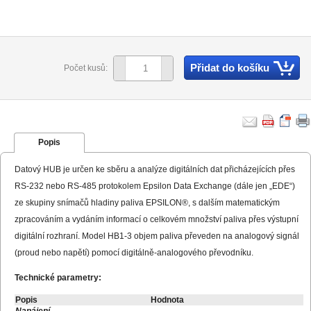
Přidat do košíku
Počet kusů:
Popis
Datový HUB je určen ke sběru a analýze digitálních dat přicházejících přes
RS-232 nebo RS-485 protokolem Epsilon Data Exchange (dále jen „EDE“)
ze skupiny snímačů hladiny paliva EPSILON®, s dalším matematickým
zpracováním a vydáním informací o celkovém množství paliva přes výstupní
digitální rozhraní. Model HB1-3 objem paliva převeden na analogový signál
(proud nebo napětí) pomocí digitálně-analogového převodníku.
Technické parametry:
Popis
Hodnota
Napájení