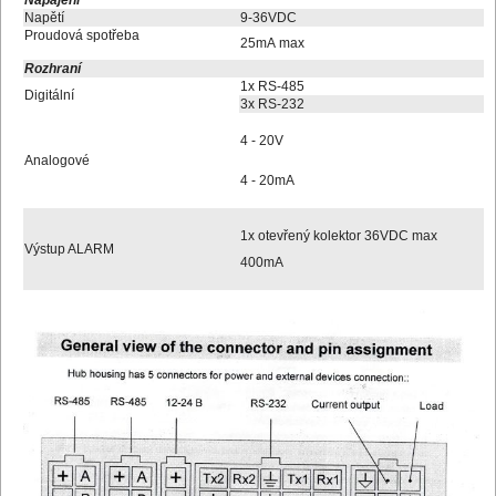
Napětí
9-36VDC
Proudová spotřeba
25mA max
Rozhraní
1x RS-485
Digitální
3x RS-232
4 - 20V
Analogové
4 - 20mA
1x otevřený kolektor 36VDC max
Výstup ALARM
400mA