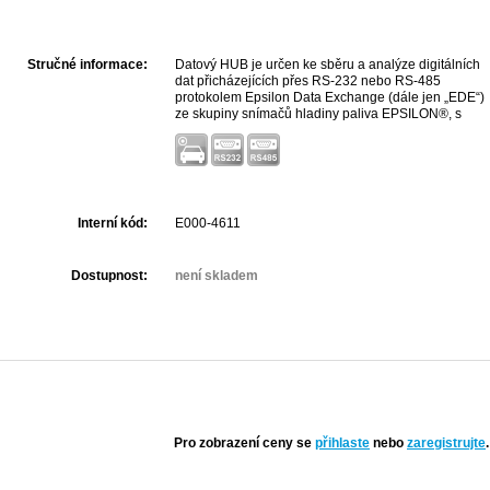
Stručné informace:
Datový HUB je určen ke sběru a analýze digitálních
dat přicházejících přes RS-232 nebo RS-485
protokolem Epsilon Data Exchange (dále jen „EDE“)
ze skupiny snímačů hladiny paliva EPSILON®, s
dalším matematickým zpracováním a vydáním
informací o celkovém množství paliva přes výstupní
digitální rozhraní. Model HB1-3 objem paliva
převeden na analogový signál (proud nebo napětí)
pomocí digitálně-analogového převodníku.
Interní kód:
E000-4611
Dostupnost:
není skladem
Pro zobrazení ceny se
přihlaste
nebo
zaregistrujte
.