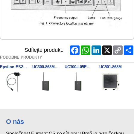
Facebook
WhatsApp
LinkedIn
X
Copy
Sdílejte produkt:
Link
PODOBNÉ PRODUKTY
Epsilon ES2 RS232 hlavice
UC300-868M LoRaWAN kontrolér 4x DI, 2x DO, 6x Analog
UC300-L05EU 3G & 4G kontroler 4xDI,2xDO,6xanalog,
UC501-868M
UC502-868M
Epsilon ES2-750 RS232 Palivo.sn.75cm
Epsilon programovací kabel
Epsilon ES4 RS485 hlavice
O nás
Společnost Eurosat CS se sídlem v Brně je ryze českou