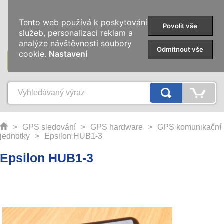
0
Tento web používá k poskytování
Povolit vše
služeb, personalizaci reklam a
analýze návštěvnosti soubory
Odmítnout vše
cookie.
Nastavení
KATEGORIE
>
GPS sledování
>
GPS hardware
>
GPS komunikační
jednotky
>
Epsilon HUB1-3
Epsilon HUB1-3