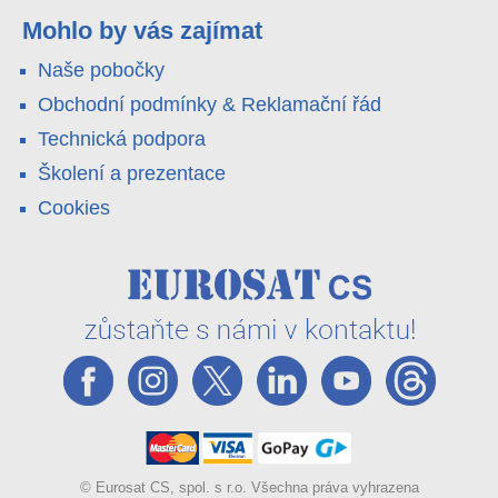
pole i odlehlé objekty – a alarm s důkazem pošlou rovnou na
váš telefon. Podívejte se na video.
Mohlo by vás zajímat
Naše pobočky
Obchodní podmínky & Reklamační řád
Technická podpora
Školení a prezentace
Cookies
© Eurosat CS, spol. s r.o. Všechna práva vyhrazena