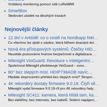
Vzdálený monitoring pomocí sítě LoRaWAN
SmartBox
Sledování zásilek na dlouhých trasách
Nejnovější články
12 dní v Arktidě: co o cestě na Nordkapp řekla
data ze SMARTBOX 2 MAX
Co všechno lze zjistit o zásilce, která během dvanácti dní
projede Arktidou? SMARTBOX 2 MAX jsme vzali na trasu z
Nová éra přístupových systémů: Čtečky HID
Tromsø přes Lofoty, Kirunu a finské Laponsko až na
Signo
Nordkapp. Bez jediného dobití, v mrazu až −13 °C a mimo
Neustále posouváme hranice bezpečnosti a digitalizace.
stabilní mobilní signál zaznamenával polohu, teplotu, světlo,
Rádi bychom Vám proto představili naši nejnovější nabídku
Milesight VioGuard: Revoluce v inteligentní
otřesy i náklon. Výsledkem není jen čára na mapě, ale
v oblasti kontroly přístupu – moderní a vysoce univerzální
detekci dopravních přestupků
podrobný datový příběh celé cesty.
čtečky HID Signo.
Společnost Milesight představuje VioGuard – svou
nejnovější proprietární technologii pro pokročilou detekci
80° bez slepých míst. HDIP738ADB navíc
dopravních přestupků. Tento systém, poháněný
streamuje na YouTube – bez PC.
sofistikovanými algoritmy umělé inteligence (AI), je navržen
Hledáte stoprocentní přehled bez slepých míst? Stropní
tak, aby poskytoval komplexní nástroje pro vymáhání
panoramatická kamera HDIP738ADB skládá obraz ze dvou
4K rekordéry dostaly firmware 9.0.19. Čtyři věci,
dopravních předpisů, zvyšoval bezpečnost na silnicích a
4MP senzorů SONY do jednoho čistého 180° záběru bez
které musíte vědět.
optimalizoval plynulost dopravy v moderních městech.
zkreslení. K tomu přidává AI detekci osob a vozidel,
Milesight vydal firmware 9.0.19-r9 pro 4K rekordéry řady
obousměrný zvuk a unikátní možnost přímého vysílání na
H.265. Pokud tyhle systémy instalujete, jsou tu čtyři věci,
Milesight SC411: kamera, která hlídá tam, kam
YouTube – bez běžícího počítače.
které vám zjednoduší práci – a jedna z nich vám ušetří
kabel nedosáhne
spoustu zbytečných výjezdů k zákazníkům.
Bez elektřiny, bez internetu, bez kabelů. Solární napájení,
4G LTE a trojitá detekce PIR × AOV × AI hlídají staveniště,