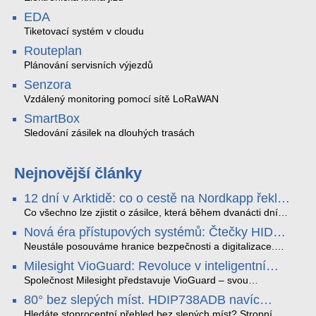
EDA
Tiketovací systém v cloudu
Routeplan
Plánování servisních výjezdů
Senzora
Vzdálený monitoring pomocí sítě LoRaWAN
SmartBox
Sledování zásilek na dlouhých trasách
Nejnovější články
12 dní v Arktidě: co o cestě na Nordkapp řekla
data ze SMARTBOX 2 MAX
Co všechno lze zjistit o zásilce, která během dvanácti dní
projede Arktidou? SMARTBOX 2 MAX jsme vzali na trasu z
Nová éra přístupových systémů: Čtečky HID
Tromsø přes Lofoty, Kirunu a finské Laponsko až na
Signo
Nordkapp. Bez jediného dobití, v mrazu až −13 °C a mimo
Neustále posouváme hranice bezpečnosti a digitalizace.
stabilní mobilní signál zaznamenával polohu, teplotu, světlo,
Rádi bychom Vám proto představili naši nejnovější nabídku
Milesight VioGuard: Revoluce v inteligentní
otřesy i náklon. Výsledkem není jen čára na mapě, ale
v oblasti kontroly přístupu – moderní a vysoce univerzální
detekci dopravních přestupků
podrobný datový příběh celé cesty.
čtečky HID Signo.
Společnost Milesight představuje VioGuard – svou
nejnovější proprietární technologii pro pokročilou detekci
80° bez slepých míst. HDIP738ADB navíc
dopravních přestupků. Tento systém, poháněný
streamuje na YouTube – bez PC.
sofistikovanými algoritmy umělé inteligence (AI), je navržen
Hledáte stoprocentní přehled bez slepých míst? Stropní