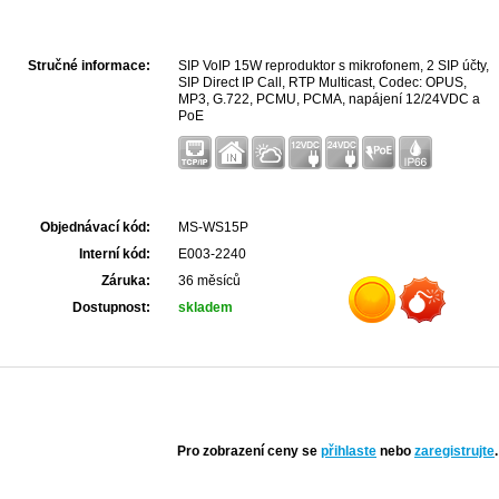
Stručné informace:
SIP VoIP 15W reproduktor s mikrofonem, 2 SIP účty,
SIP Direct IP Call, RTP Multicast, Codec: OPUS,
MP3, G.722, PCMU, PCMA, napájení 12/24VDC a
PoE
Objednávací kód:
MS-WS15P
Interní kód:
E003-2240
Záruka:
36 měsíců
Dostupnost:
skladem
Pro zobrazení ceny se
přihlaste
nebo
zaregistrujte
.