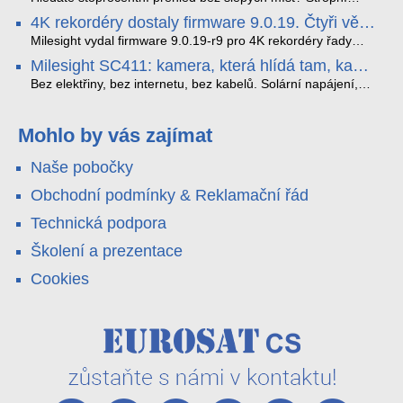
tak, aby poskytoval komplexní nástroje pro vymáhání
panoramatická kamera HDIP738ADB skládá obraz ze dvou
4K rekordéry dostaly firmware 9.0.19. Čtyři věci,
dopravních předpisů, zvyšoval bezpečnost na silnicích a
4MP senzorů SONY do jednoho čistého 180° záběru bez
které musíte vědět.
optimalizoval plynulost dopravy v moderních městech.
zkreslení. K tomu přidává AI detekci osob a vozidel,
Milesight vydal firmware 9.0.19-r9 pro 4K rekordéry řady
obousměrný zvuk a unikátní možnost přímého vysílání na
H.265. Pokud tyhle systémy instalujete, jsou tu čtyři věci,
Milesight SC411: kamera, která hlídá tam, kam
YouTube – bez běžícího počítače.
které vám zjednoduší práci – a jedna z nich vám ušetří
kabel nedosáhne
spoustu zbytečných výjezdů k zákazníkům.
Bez elektřiny, bez internetu, bez kabelů. Solární napájení,
4G LTE a trojitá detekce PIR × AOV × AI hlídají staveniště,
pole i odlehlé objekty – a alarm s důkazem pošlou rovnou na
váš telefon. Podívejte se na video.
Mohlo by vás zajímat
Naše pobočky
Obchodní podmínky & Reklamační řád
Technická podpora
Školení a prezentace
Cookies