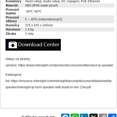
Konektory
Alarm vstup, Audio vstup, DC napájení, PoE Ethernet
Materiál
ABS (IP66 water-proof)
Provozní
-30℃~60℃
teplota
Provozní
5 ∼ 85% (nekondenzující)
vlhkost
Rozměry
225 x 165 x 240mm
Hmotnost
1.3 kg
Záruka
2 roky
Odkaz na stránky
výrobce:
https://www.milesight.com/product/accessories/#product-ip-speaker
Katalogový
list:
https://resource.milesight.com/milesight/security/document/datasheet/ip-
speaker/milesight-ip-horn-speaker-with-build-in-mic-15w.pdf
Facebook
WhatsApp
LinkedIn
X
Copy