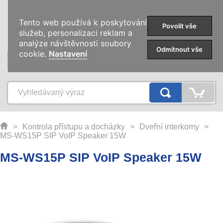
0
Tento web používá k poskytování
Povolit vše
služeb, personalizaci reklam a
analýze návštěvnosti soubory
Odmítnout vše
cookie.
Nastavení
KATEGORIE
>
Kontrola přístupu a docházky
>
Dveřní interkomy
>
MS-WS15P SIP VoIP Speaker 15W
MS-WS15P SIP VoIP Speaker 15W