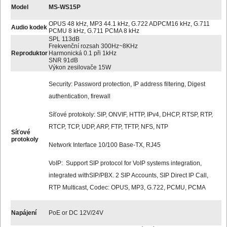
Model
MS-WS15P
OPUS 48 kHz, MP3 44.1 kHz, G.722 ADPCM16 kHz, G.711
Audio kodek
PCMU 8 kHz, G.711 PCMA 8 kHz
SPL 113dB
Frekvenční rozsah 300Hz~8KHz
Reproduktor
Harmonická 0.1 při 1kHz
SNR 91dB
Výkon zesilovače 15W
Security: Password protection, IP address filtering, Digest
authentication, firewall
Síťové protokoly: SIP, ONVIF, HTTP, IPv4, DHCP, RTSP, RTP,
RTCP, TCP, UDP, ARP, FTP, TFTP, NFS, NTP
Síťové
protokoly
Network Interface 10/100 Base-TX, RJ45
VoIP: Support SIP protocol for VoIP systems integration,
integrated withSIP/PBX. 2 SIP Accounts, SIP Direct IP Call,
RTP Multicast, Codec: OPUS, MP3, G.722, PCMU, PCMA
Napájení
PoE or DC 12V/24V