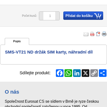
Přidat do košíku
Počet kusů:
Popis
SMS-VT21 ND držák SIM karty, náhradní díl
Facebook
WhatsApp
LinkedIn
X
Copy
Sdílejte produkt:
Link
O nás
Společnost Eurosat CS se sídlem v Brně je ryze českou
obchodní společností založenou v roce 1995. Od