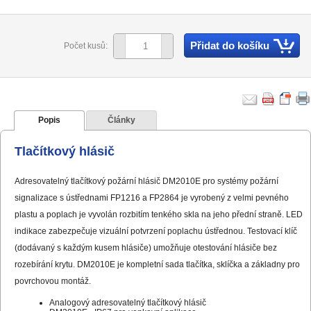
Přidat do košíku
Počet kusů:
Popis
Články
Tlačítkový hlásič
Adresovatelný tlačítkový požární hlásič DM2010E pro systémy požární
signalizace s ústřednami FP1216 a FP2864 je vyrobený z velmi pevného
plastu a poplach je vyvolán rozbitím tenkého skla na jeho přední straně. LED
indikace zabezpečuje vizuální potvrzení poplachu ústřednou. Testovací klíč
(dodávaný s každým kusem hlásiče) umožňuje otestování hlásiče bez
rozebírání krytu. DM2010E je kompletní sada tlačítka, sklíčka a základny pro
povrchovou montáž.
Analogový adresovatelný tlačítkový hlásič