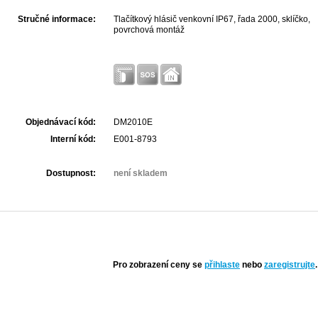
Stručné informace:
Tlačítkový hlásič venkovní IP67, řada 2000, sklíčko,
povrchová montáž
Objednávací kód:
DM2010E
Interní kód:
E001-8793
Dostupnost:
není skladem
Pro zobrazení ceny se
přihlaste
nebo
zaregistrujte
.