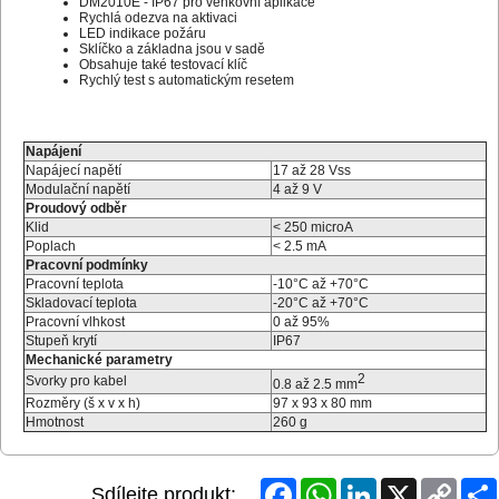
DM2010E - IP67 pro venkovní aplikace
Rychlá odezva na aktivaci
LED indikace požáru
Sklíčko a základna jsou v sadě
Obsahuje také testovací klíč
Rychlý test s automatickým resetem
Napájení
Napájecí napětí
17 až 28 Vss
Modulační napětí
4 až 9 V
Proudový odběr
Klid
< 250 microA
Poplach
< 2.5 mA
Pracovní podmínky
Pracovní teplota
-10°C až +70°C
Skladovací teplota
-20°C až +70°C
Pracovní vlhkost
0 až 95%
Stupeň krytí
IP67
Mechanické parametry
2
Svorky pro kabel
0.8 až 2.5 mm
Rozměry (š x v x h)
97 x 93 x 80 mm
Hmotnost
260 g
Facebook
WhatsApp
LinkedIn
X
Copy
Sdílejte produkt: