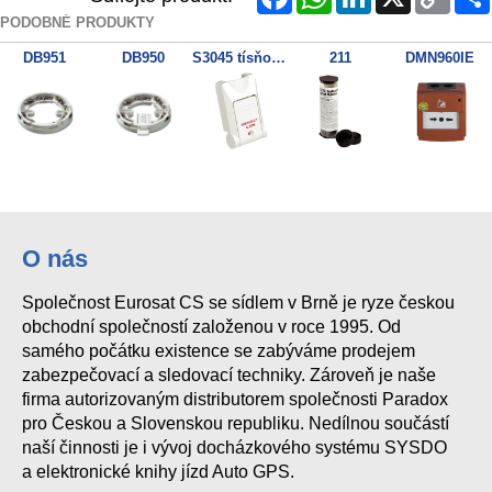
Link
PODOBNÉ PRODUKTY
DB951
DB950
S3045 tísňové tlačítko
211
DMN960IE
O nás
Společnost Eurosat CS se sídlem v Brně je ryze českou
obchodní společností založenou v roce 1995. Od
samého počátku existence se zabýváme prodejem
zabezpečovací a sledovací techniky. Zároveň je naše
firma autorizovaným distributorem společnosti Paradox
pro Českou a Slovenskou republiku. Nedílnou součástí
naší činnosti je i vývoj docházkového systému SYSDO
a elektronické knihy jízd Auto GPS.