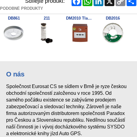
Sdílejte produkt:
Link
PODOBNÉ PRODUKTY
DB861
211
DM2010 Tlačítkový požár.hlásič
DB2016
DM2010E
JA-150ST
DB2002
O nás
Společnost Eurosat CS se sídlem v Brně je ryze českou
obchodní společností založenou v roce 1995. Od
samého počátku existence se zabýváme prodejem
zabezpečovací a sledovací techniky. Zároveň je naše
firma autorizovaným distributorem společnosti Paradox
pro Českou a Slovenskou republiku. Nedílnou součástí
naší činnosti je i vývoj docházkového systému SYSDO
a elektronické knihy jízd Auto GPS.