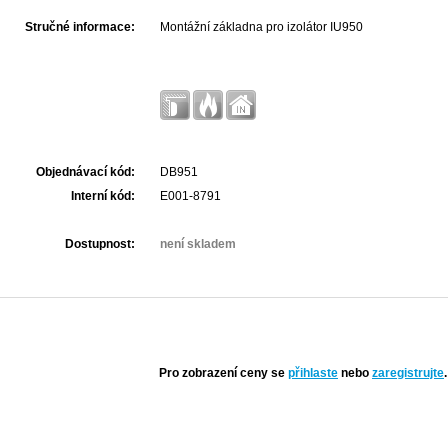
Stručné informace:
Montážní základna pro izolátor IU950
Objednávací kód:
DB951
Interní kód:
E001-8791
Dostupnost:
není skladem
Pro zobrazení ceny se
přihlaste
nebo
zaregistrujte
.