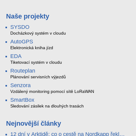
Naše projekty
SYSDO
Docházkový systém v cloudu
AutoGPS
Elektronická kniha jízd
EDA
Tiketovací systém v cloudu
Routeplan
Plánování servisních výjezdů
Senzora
Vzdálený monitoring pomocí sítě LoRaWAN
SmartBox
Sledování zásilek na dlouhých trasách
Nejnovější články
12 dní v Arktidě: co o cestě na Nordkapp řekla