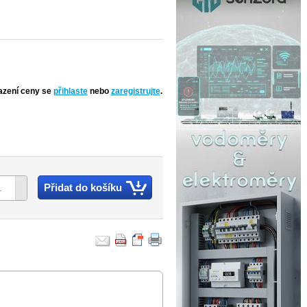
azení ceny se
přihlaste
nebo
zaregistrujte
.
Přidat do košíku