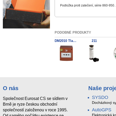
Podložka proti zatečení, série 860-950.
PODOBNÉ PRODUKTY
DM2010 Tlačítkový požár.hlásič
211
O nás
Naše proj
SYSDO
Společnost Eurosat CS se sídlem v
Docházkový sy
Brně je ryze českou obchodní
AutoGPS
společností založenou v roce 1995.
Elektronická kn
Od samého počátku existence se