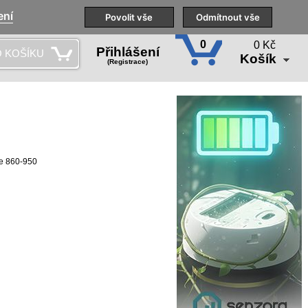
ení
Naše pobočky
Technická podpora
Povolit vše
Školení
Odmítnout vše
CS
0
0 Kč
Přihlášení
 KOŠÍKU
Košík
(Registrace)
ie 860-950