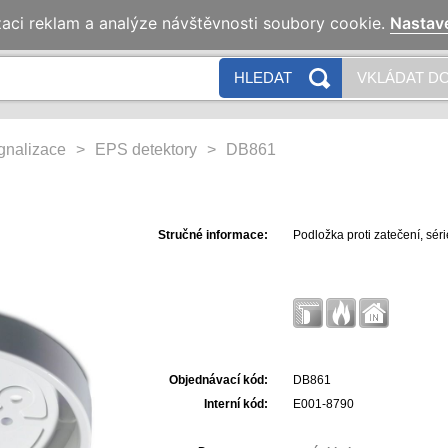
zaci reklam a analýze návštěvnosti soubory cookie.
Nastav
HLEDAT
VKLÁDAT DO
ignalizace
>
EPS detektory
>
DB861
Stručné informace:
Podložka proti zatečení, sér
Objednávací kód:
DB861
Interní kód:
E001-8790