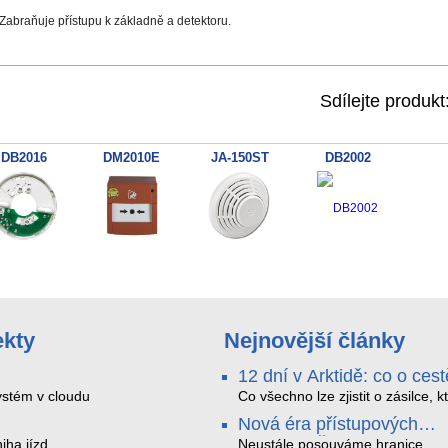
 Zabraňuje přístupu k základně a detektoru.
Sdílejte produkt
DB2016
DM2010E
JA-150ST
DB2002
ekty
Nejnovější články
12 dní v Arktidě: co o cest
na Nordkapp řekla data z
stém v cloudu
Co všechno lze zjistit o zásilce, k
během dvanácti dní projede Arkt
SMARTBOX 2 MAX
Nová éra přístupových
SMARTBOX 2 MAX jsme vzali na
systémů: Čtečky HID Sig
iha jízd
trasu z Tromsø přes Lofoty, Kiru
Neustále posouváme hranice