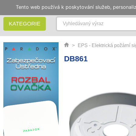
Tento web používá k poskytování služeb, personali
KATEGORIE
>
EPS - Elektrická požární s
DB861