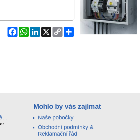
Facebook
WhatsApp
LinkedIn
X
Copy
Share
:
Link
Mohlo by vás zajímat
ě
Naše pobočky
e
terá
Obchodní podmínky &
idou?
Reklamační řád
no
nu a