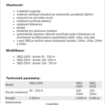
Vlastnosti:
4 detekční paprsky
volitelné vyhřívání (vhodné do venkovního prostředí) SQH24
uchycení na zeď nebo na tyč
nastavení rychlosti detekce
nastavení frekvence
tamper
hledáček pro správnou instalaci
automatická regulace citlivosti umožňující práci infrazávory ve
zhoršených povětrnostních podmínkách (déšť, mlha, sníh atd)
v serii SBQ je možné vybrat následující dosahy: 100m. 150m, 200m
a 250m
Modifikace:
SBQ-100S - dosah 50 - 100 m
SBQ-200S - dosah 100 -200 m
SBQ-250S - dosah 150 - 250 m
Technické parametry:
SBQ-100S
SBQ-
SBQ-
Model
200S
250S
50 - 100 m
100 -
150 -
Dosah (venkovní)
200m
250m
Rozptyl
2.000 m
4.000 m
5.000 m
Infračervené
4 paprsky