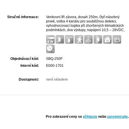
Stručné informace:
Venkovní IR závora, dosah 250m, čtyř-násobný
prvek, volba 4 kanálu pro souběžnou detekci,
vyhodnocovací logika při zhoršených klimatických
podmínkách, dva výstupy, napájení 10,5 – 28VDC,
100mA
Objednávací kód:
SBQ-250F
Interní kód:
E000-1701
Dostupnost:
není skladem
Pro zobrazení ceny se
přihlaste
nebo
zaregistrujte
.