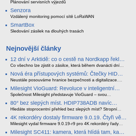
Plánování servisních výjezdů
Senzora
Vzdálený monitoring pomocí sítě LoRaWAN
SmartBox
Sledování zásilek na dlouhých trasách
Nejnovější články
12 dní v Arktidě: co o cestě na Nordkapp řekla
data ze SMARTBOX 2 MAX
Co všechno lze zjistit o zásilce, která během dvanácti dní
projede Arktidou? SMARTBOX 2 MAX jsme vzali na trasu z
Nová éra přístupových systémů: Čtečky HID
Tromsø přes Lofoty, Kirunu a finské Laponsko až na
Signo
Nordkapp. Bez jediného dobití, v mrazu až −13 °C a mimo
Neustále posouváme hranice bezpečnosti a digitalizace.
stabilní mobilní signál zaznamenával polohu, teplotu, světlo,
Rádi bychom Vám proto představili naši nejnovější nabídku
Milesight VioGuard: Revoluce v inteligentní
otřesy i náklon. Výsledkem není jen čára na mapě, ale
v oblasti kontroly přístupu – moderní a vysoce univerzální
detekci dopravních přestupků
podrobný datový příběh celé cesty.
čtečky HID Signo.
Společnost Milesight představuje VioGuard – svou
nejnovější proprietární technologii pro pokročilou detekci
80° bez slepých míst. HDIP738ADB navíc
dopravních přestupků. Tento systém, poháněný
streamuje na YouTube – bez PC.
sofistikovanými algoritmy umělé inteligence (AI), je navržen
Hledáte stoprocentní přehled bez slepých míst? Stropní
tak, aby poskytoval komplexní nástroje pro vymáhání
panoramatická kamera HDIP738ADB skládá obraz ze dvou
4K rekordéry dostaly firmware 9.0.19. Čtyři věci,
dopravních předpisů, zvyšoval bezpečnost na silnicích a
4MP senzorů SONY do jednoho čistého 180° záběru bez
které musíte vědět.
optimalizoval plynulost dopravy v moderních městech.
zkreslení. K tomu přidává AI detekci osob a vozidel,
Milesight vydal firmware 9.0.19-r9 pro 4K rekordéry řady
obousměrný zvuk a unikátní možnost přímého vysílání na
H.265. Pokud tyhle systémy instalujete, jsou tu čtyři věci,
Milesight SC411: kamera, která hlídá tam, kam
YouTube – bez běžícího počítače.
které vám zjednoduší práci – a jedna z nich vám ušetří