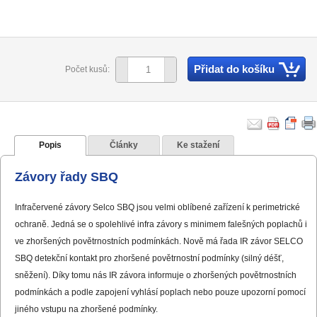
Přidat do košíku
Počet kusů:
Popis
Články
Ke stažení
Závory řady SBQ
Infračervené závory Selco SBQ jsou velmi oblíbené zařízení k perimetrické
ochraně. Jedná se o spolehlivé infra závory s minimem falešných poplachů i
ve zhoršených povětrnostních podmínkách. Nově má řada IR závor SELCO
SBQ detekční kontakt pro zhoršené povětrnostní podmínky (silný déšť,
sněžení). Díky tomu nás IR závora informuje o zhoršených povětrnostních
podmínkách a podle zapojení vyhlásí poplach nebo pouze upozorní pomocí
jiného vstupu na zhoršené podmínky.