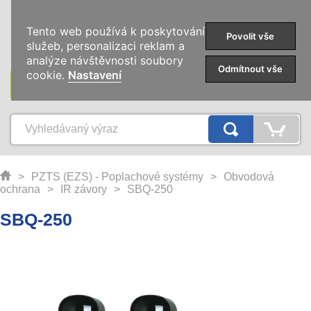
0
Tento web používá k poskytování
Povolit vše
služeb, personalizaci reklam a
analýze návštěvnosti soubory
Odmítnout vše
cookie.
Nastavení
KATEGORIE
>
PZTS (EZS) - Poplachové systémy
>
Obvodová
ochrana
>
IR závory
>
SBQ-250
SBQ-250