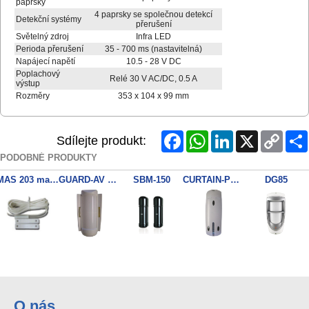
paprsky
4 paprsky se společnou detekcí
Detekční systémy
přerušení
Světelný zdroj
Infra LED
Perioda přerušení
35 - 700 ms (nastavitelná)
Napájecí napětí
10.5 - 28 V DC
Poplachový
Relé 30 V AC/DC, 0.5 A
výstup
Rozměry
353 x 104 x 99 mm
Facebook
WhatsApp
LinkedIn
X
Copy
Sdílejte produkt:
Link
PODOBNÉ PRODUKTY
MAS 203 magnetický kontakt
GUARD-AV 2PIR+MW+Pet immun
SBM-150
CURTAIN-PM PIR+MW+AM+WPdet
DG85
O nás