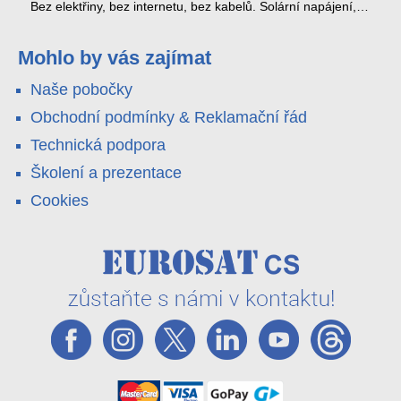
kabel nedosáhne
spoustu zbytečných výjezdů k zákazníkům.
Bez elektřiny, bez internetu, bez kabelů. Solární napájení,
4G LTE a trojitá detekce PIR × AOV × AI hlídají staveniště,
pole i odlehlé objekty – a alarm s důkazem pošlou rovnou na
váš telefon. Podívejte se na video.
Mohlo by vás zajímat
Naše pobočky
Obchodní podmínky & Reklamační řád
Technická podpora
Školení a prezentace
Cookies