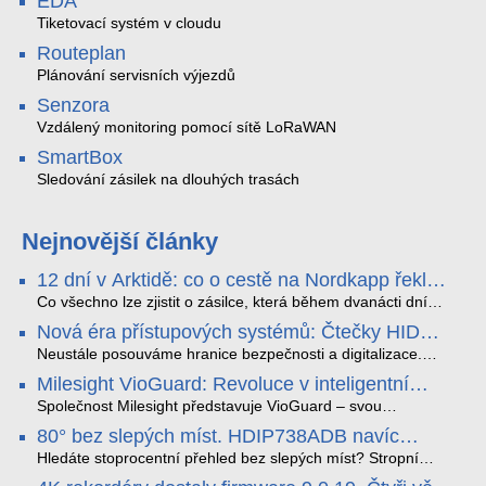
EDA
Tiketovací systém v cloudu
Routeplan
Plánování servisních výjezdů
Senzora
Vzdálený monitoring pomocí sítě LoRaWAN
SmartBox
Sledování zásilek na dlouhých trasách
Nejnovější články
12 dní v Arktidě: co o cestě na Nordkapp řekla
data ze SMARTBOX 2 MAX
Co všechno lze zjistit o zásilce, která během dvanácti dní
projede Arktidou? SMARTBOX 2 MAX jsme vzali na trasu z
Nová éra přístupových systémů: Čtečky HID
Tromsø přes Lofoty, Kirunu a finské Laponsko až na
Signo
Nordkapp. Bez jediného dobití, v mrazu až −13 °C a mimo
Neustále posouváme hranice bezpečnosti a digitalizace.
stabilní mobilní signál zaznamenával polohu, teplotu, světlo,
Rádi bychom Vám proto představili naši nejnovější nabídku
Milesight VioGuard: Revoluce v inteligentní
otřesy i náklon. Výsledkem není jen čára na mapě, ale
v oblasti kontroly přístupu – moderní a vysoce univerzální
detekci dopravních přestupků
podrobný datový příběh celé cesty.
čtečky HID Signo.
Společnost Milesight představuje VioGuard – svou
nejnovější proprietární technologii pro pokročilou detekci
80° bez slepých míst. HDIP738ADB navíc
dopravních přestupků. Tento systém, poháněný
streamuje na YouTube – bez PC.
sofistikovanými algoritmy umělé inteligence (AI), je navržen
Hledáte stoprocentní přehled bez slepých míst? Stropní
tak, aby poskytoval komplexní nástroje pro vymáhání
panoramatická kamera HDIP738ADB skládá obraz ze dvou