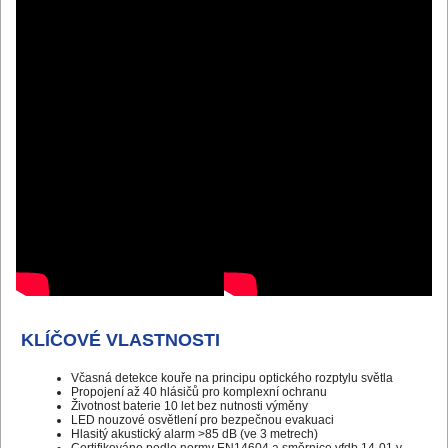
KLÍČOVÉ VLASTNOSTI
Včasná detekce kouře na principu optického rozptylu světla
Propojení až 40 hlásičů pro komplexní ochranu
Životnost baterie 10 let bez nutnosti výměny
LED nouzové osvětlení pro bezpečnou evakuaci
Hlasitý akustický alarm >85 dB (ve 3 metrech)
Certifikováno podle normy EN14604 a směrnice vfdb 14-01 v