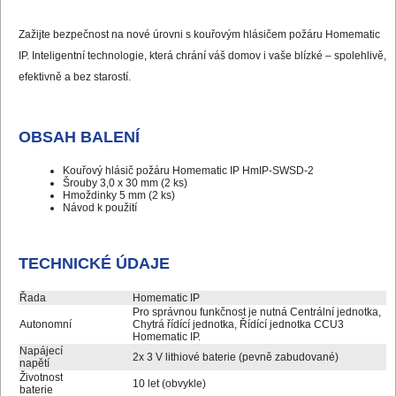
Zažijte bezpečnost na nové úrovni s kouřovým hlásičem požáru Homematic
IP. Inteligentní technologie, která chrání váš domov i vaše blízké – spolehlivě,
efektivně a bez starostí.
OBSAH BALENÍ
Kouřový hlásič požáru Homematic IP HmIP-SWSD-2
Šrouby 3,0 x 30 mm (2 ks)
Hmoždinky 5 mm (2 ks)
Návod k použití
TECHNICKÉ ÚDAJE
Řada
Homematic IP
Pro správnou funkčnost je nutná Centrální jednotka,
Autonomní
Chytrá řídící jednotka, Řídící jednotka CCU3
Homematic IP.
Napájecí
2x 3 V lithiové baterie (pevně zabudované)
napětí
Životnost
10 let (obvykle)
baterie