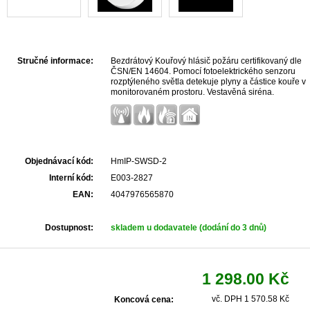
Stručné informace:
Bezdrátový Kouřový hlásič požáru certifikovaný dle
ČSN/EN 14604. Pomocí fotoelektrického senzoru
rozptýleného světla detekuje plyny a částice kouře v
monitorovaném prostoru. Vestavěná siréna.
Nouzové LED osvětlení. Provoz lithiové baterie - 10
let.
Objednávací kód:
HmIP-SWSD-2
Interní kód:
E003-2827
EAN:
4047976565870
Dostupnost:
skladem u dodavatele (dodání do 3 dnů)
1 298.00 Kč
vč. DPH 1 570.58 Kč
Koncová cena: