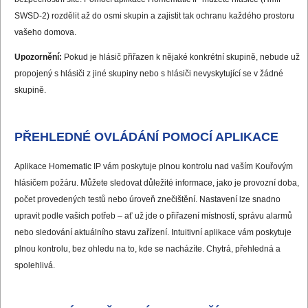
SWSD-2) rozdělit až do osmi skupin a zajistit tak ochranu každého prostoru
vašeho domova.
Upozornění:
Pokud je hlásič přiřazen k nějaké konkrétní skupině, nebude už
propojený s hlásiči z jiné skupiny nebo s hlásiči nevyskytující se v žádné
skupině.
PŘEHLEDNÉ OVLÁDÁNÍ POMOCÍ APLIKACE
Aplikace Homematic IP vám poskytuje plnou kontrolu nad vaším Kouřovým
hlásičem požáru. Můžete sledovat důležité informace, jako je provozní doba,
počet provedených testů nebo úroveň znečištění. Nastavení lze snadno
upravit podle vašich potřeb – ať už jde o přiřazení místností, správu alarmů
nebo sledování aktuálního stavu zařízení. Intuitivní aplikace vám poskytuje
plnou kontrolu, bez ohledu na to, kde se nacházíte. Chytrá, přehledná a
spolehlivá.