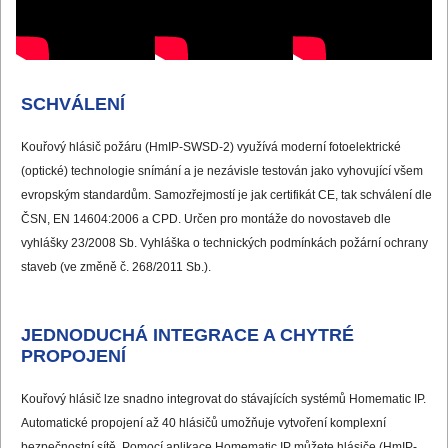
SCHVÁLENÍ
Kouřový hlásič požáru (HmIP-SWSD-2) využívá moderní fotoelektrické
(optické) technologie snímání a je nezávisle testován jako vyhovující všem
evropským standardům. Samozřejmostí je jak certifikát CE, tak schválení dle
ČSN, EN 14604:2006 a CPD. Určen pro montáže do novostaveb dle
vyhlášky 23/2008 Sb. Vyhláška o technických podmínkách požární ochrany
staveb (ve změně č. 268/2011 Sb.).
JEDNODUCHÁ INTEGRACE A CHYTRÉ
PROPOJENÍ
Kouřový hlásič lze snadno integrovat do stávajících systémů Homematic IP.
Automatické propojení až 40 hlásičů umožňuje vytvoření komplexní
bezpečnostní sítě. Pomocí aplikace Homematic IP můžete hlásiče (HmIP-