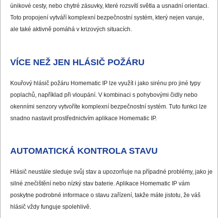
únikové cesty, nebo chytré zásuvky, které rozsvítí světla a usnadní orientaci.
Toto propojení vytváří komplexní bezpečnostní systém, který nejen varuje,
ale také aktivně pomáhá v krizových situacích.
VÍCE NEŽ JEN HLÁSIČ POŽÁRU
Kouřový hlásič požáru Homematic IP lze využít i jako sirénu pro jiné typy
poplachů, například při vloupání. V kombinaci s pohybovými čidly nebo
okenními senzory vytvoříte komplexní bezpečnostní systém. Tuto funkci lze
snadno nastavit prostřednictvím aplikace Homematic IP.
AUTOMATICKÁ KONTROLA STAVU
Hlásič neustále sleduje svůj stav a upozorňuje na případné problémy, jako je
silné znečištění nebo nízký stav baterie. Aplikace Homematic IP vám
poskytne podrobné informace o stavu zařízení, takže máte jistotu, že váš
hlásič vždy funguje spolehlivě.