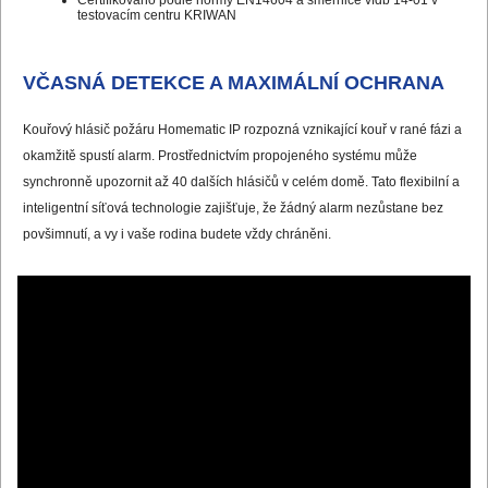
testovacím centru KRIWAN
VČASNÁ DETEKCE A MAXIMÁLNÍ OCHRANA
Kouřový hlásič požáru Homematic IP rozpozná vznikající kouř v rané fázi a
okamžitě spustí alarm. Prostřednictvím propojeného systému může
synchronně upozornit až 40 dalších hlásičů v celém domě. Tato flexibilní a
inteligentní síťová technologie zajišťuje, že žádný alarm nezůstane bez
povšimnutí, a vy i vaše rodina budete vždy chráněni.