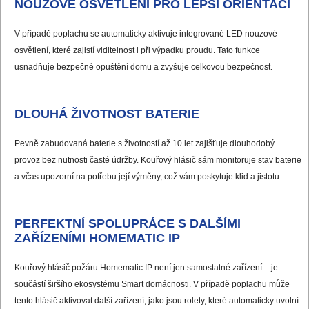
NOUZOVÉ OSVĚTLENÍ PRO LEPŠÍ ORIENTACI
V případě poplachu se automaticky aktivuje integrované LED nouzové
osvětlení, které zajistí viditelnost i při výpadku proudu. Tato funkce
usnadňuje bezpečné opuštění domu a zvyšuje celkovou bezpečnost.
DLOUHÁ ŽIVOTNOST BATERIE
Pevně zabudovaná baterie s životností až 10 let zajišťuje dlouhodobý
provoz bez nutnosti časté údržby. Kouřový hlásič sám monitoruje stav baterie
a včas upozorní na potřebu její výměny, což vám poskytuje klid a jistotu.
PERFEKTNÍ SPOLUPRÁCE S DALŠÍMI
ZAŘÍZENÍMI HOMEMATIC IP
Kouřový hlásič požáru Homematic IP není jen samostatné zařízení – je
součástí širšího ekosystému Smart domácnosti. V případě poplachu může
tento hlásič aktivovat další zařízení, jako jsou rolety, které automaticky uvolní