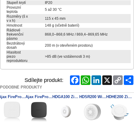
Stupeň krytí
IP20
Provozní
5 až 30 °C
teplota
Rozměry (š x
115 x 45 mm
v x h)
Hmotnost
148 g (včetně baterií)
Rádiové
frekvenční
868,0–868,6 MHz / 869,4–869,65 MHz
pásmo
Bezdrátový
200 m (v otevřeném prostoru)
dosah
Hlasitost
piezo
>85 dB (ve vzdálenosti 3 m)
reproduktoru
Facebook
WhatsApp
LinkedIn
X
Copy
Sdílejte produkt:
Link
PODOBNÉ PRODUKTY
Ajax FireProtect 2 SB (Heat/Smoke) (8EU) white (49559)
Ajax FireProtect 2 AC (Heat/Smoke) (8EU) ASP black (60833)
HDGA100 Zigbee TUYA detektor CH4 metanu
HDSR200 WiFi TUYA siréna s blikačem
HDHE200 Zigbee TUYA detekce přítomnosti osob